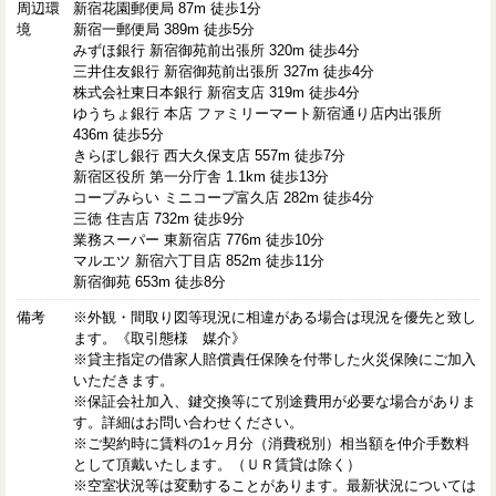
周辺環
新宿花園郵便局 87m 徒歩1分
境
新宿一郵便局 389m 徒歩5分
みずほ銀行 新宿御苑前出張所 320m 徒歩4分
三井住友銀行 新宿御苑前出張所 327m 徒歩4分
株式会社東日本銀行 新宿支店 319m 徒歩4分
ゆうちょ銀行 本店 ファミリーマート新宿通り店内出張所
436m 徒歩5分
きらぼし銀行 西大久保支店 557m 徒歩7分
新宿区役所 第一分庁舎 1.1km 徒歩13分
コープみらい ミニコープ富久店 282m 徒歩4分
三徳 住吉店 732m 徒歩9分
業務スーパー 東新宿店 776m 徒歩10分
マルエツ 新宿六丁目店 852m 徒歩11分
新宿御苑 653m 徒歩8分
備考
※外観・間取り図等現況に相違がある場合は現況を優先と致し
ます。《取引態様 媒介》
※貸主指定の借家人賠償責任保険を付帯した火災保険にご加入
いただきます。
※保証会社加入、鍵交換等にて別途費用が必要な場合がありま
す。詳細はお問い合わせください。
※ご契約時に賃料の1ヶ月分（消費税別）相当額を仲介手数料
として頂戴いたします。（ＵＲ賃貸は除く）
※空室状況等は変動することがあります。最新状況については