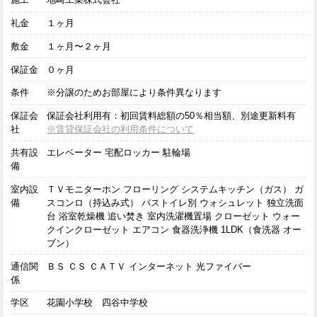
礼金
１ヶ月
敷金
１ヶ月〜２ヶ月
保証金
０ヶ月
条件
※分譲のためお部屋により条件異なります
保証会
保証会社利用有：初回賃料総額の50％相当額、別途更新料有
社
※賃貸保証会社の利用条件について
共有設
エレベーター 宅配ロッカー 駐輪場
備
室内設
ＴＶモニターホン フローリング システムキッチン（ガス） ガ
備
スコンロ（持込み式） バストイレ別 ウォシュレット 独立洗面
台 浴室乾燥機 追い焚き 室内洗濯機置場 クローゼット ウォー
クインクローゼット エアコン 食器洗浄機 1LDK（食洗器 オー
ブン）
通信関
ＢＳ ＣＳ ＣＡＴＶ インターネット 光ファイバー
係
学区
花園小学校 四谷中学校