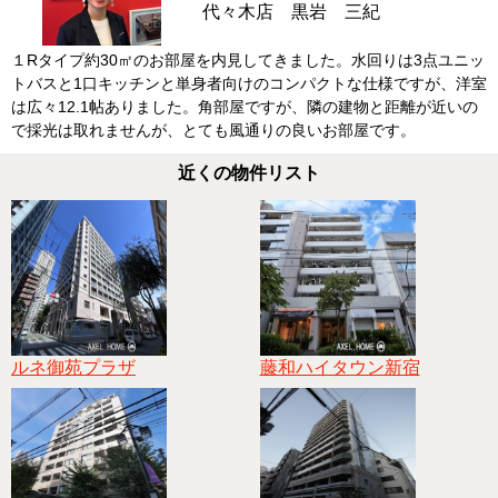
代々木店 黒岩 三紀
１Rタイプ約30㎡のお部屋を内見してきました。水回りは3点ユニッ
トバスと1口キッチンと単身者向けのコンパクトな仕様ですが、洋室
は広々12.1帖ありました。角部屋ですが、隣の建物と距離が近いの
で採光は取れませんが、とても風通りの良いお部屋です。
近くの物件リスト
ルネ御苑プラザ
藤和ハイタウン新宿