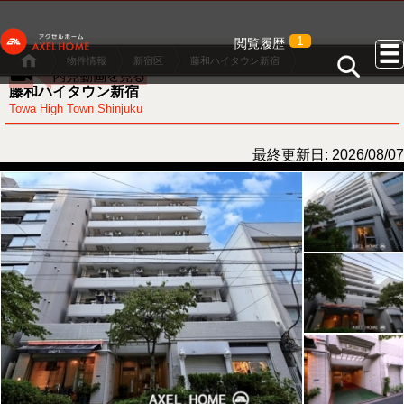
1
閲覧履歴
物件情報
新宿区
藤和ハイタウン新宿
藤和ハイタウン新宿
Towa High Town Shinjuku
最終更新日: 2026/08/07