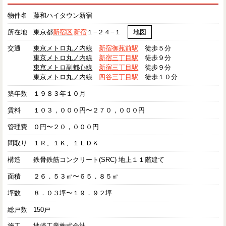
物件名
藤和ハイタウン新宿
所在地
東京都
新宿区
新宿
１−２４−１
地図
交通
東京メトロ丸ノ内線
新宿御苑前駅
徒歩５分
東京メトロ丸ノ内線
新宿三丁目駅
徒歩９分
東京メトロ副都心線
新宿三丁目駅
徒歩９分
東京メトロ丸ノ内線
四谷三丁目駅
徒歩１０分
築年数
１９８３年１０月
賃料
１０３，０００円〜２７０，０００円
管理費
０円〜２０，０００円
間取り
１Ｒ、１Ｋ、１ＬＤＫ
構造
鉄骨鉄筋コンクリート(SRC) 地上１１階建て
面積
２６．５３㎡〜６５．８５㎡
坪数
８．０３坪〜１９．９２坪
総戸数
150戸
施工
地崎工業株式会社