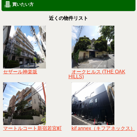
買いたい方
近くの物件リスト
セザール神楽坂
オークヒルス (THE OAK
HILLS)
マートルコート新宿若宮町
kif annex（キフアネックス）