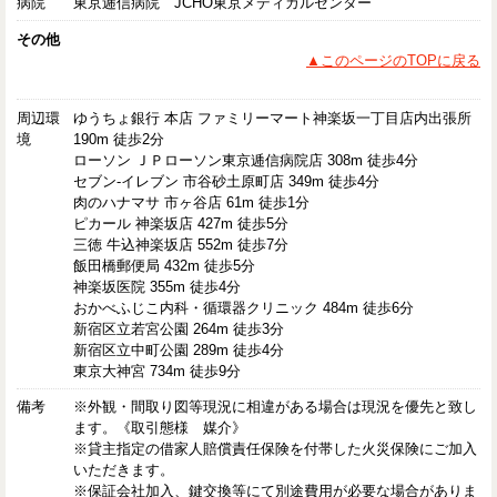
病院
東京逓信病院 JCHO東京メディカルセンター
その他
▲このページのTOPに戻る
周辺環
ゆうちょ銀行 本店 ファミリーマート神楽坂一丁目店内出張所
境
190m 徒歩2分
ローソン ＪＰローソン東京逓信病院店 308m 徒歩4分
セブン-イレブン 市谷砂土原町店 349m 徒歩4分
肉のハナマサ 市ヶ谷店 61m 徒歩1分
ピカール 神楽坂店 427m 徒歩5分
三徳 牛込神楽坂店 552m 徒歩7分
飯田橋郵便局 432m 徒歩5分
神楽坂医院 355m 徒歩4分
おかべふじこ内科・循環器クリニック 484m 徒歩6分
新宿区立若宮公園 264m 徒歩3分
新宿区立中町公園 289m 徒歩4分
東京大神宮 734m 徒歩9分
備考
※外観・間取り図等現況に相違がある場合は現況を優先と致し
ます。《取引態様 媒介》
※貸主指定の借家人賠償責任保険を付帯した火災保険にご加入
いただきます。
※保証会社加入、鍵交換等にて別途費用が必要な場合がありま