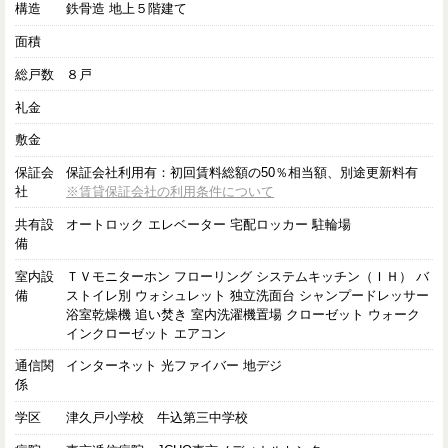
構造
鉄骨造 地上５階建て
面積
総戸数
８戸
礼金
敷金
保証会
保証会社利用有：初回賃料総額の50％相当額、別途更新料有
社
※賃貸保証会社の利用条件について
共有設
オートロック エレベーター 宅配ロッカー 駐輪場
備
室内設
ＴＶモニターホン フローリング システムキッチン（ＩＨ） バ
備
ストイレ別 ウォシュレット 独立洗面台 シャンプードレッサー
浴室乾燥機 追い焚き 室内洗濯機置場 クローゼット ウォーク
インクローゼット エアコン
通信関
インターネット 光ファイバー 地デジ
係
学区
津久戸小学校 牛込第三中学校