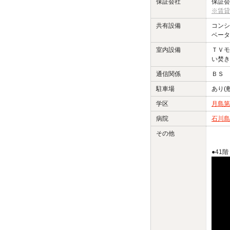
保証会社
保証会
※賃貸
共有設備
コンシ
ベータ
室内設備
ＴＶモ
い焚き
通信関係
ＢＳ 
駐車場
あり(
学区
月島第
病院
石川島
その他
●41