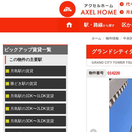
駅・路線
区か
から探す
ホーム
物件情報
中央
ピックアップ賃貸一覧
グランドシティ
この物件の主要駅
GRAND CITY TOWER TSU
月島駅の賃貸
014220
勝どき駅の賃貸
月島駅の1DK〜1LDK賃貸
月島駅の2DK〜2LDK賃貸
月島駅の3DK〜3LDK賃貸