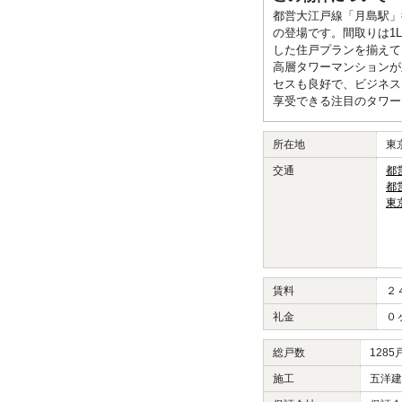
都営大江戸線「月島駅」徒
の登場です。間取りは1L
した住戸プランを揃えて
高層タワーマンションが
セスも良好で、ビジネス
享受できる注目のタワー
所在地
東
交通
都
都
東
賃料
２
礼金
０
総戸数
1285
施工
五洋建