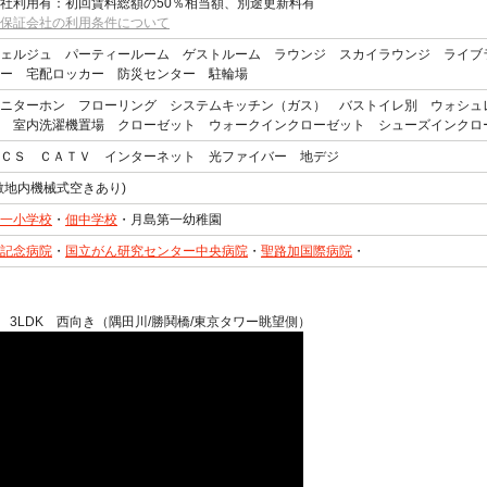
社利用有：初回賃料総額の50％相当額、別途更新料有
保証会社の利用条件について
ェルジュ パーティールーム ゲストルーム ラウンジ スカイラウンジ ライブ
ー 宅配ロッカー 防災センター 駐輪場
ニターホン フローリング システムキッチン（ガス） バストイレ別 ウォシュ
 室内洗濯機置場 クローゼット ウォークインクローゼット シューズインクロ
ＣＳ ＣＡＴＶ インターネット 光ファイバー 地デジ
敷地内機械式空きあり)
一小学校
・
佃中学校
・月島第一幼稚園
記念病院
・
国立がん研究センター中央病院
・
聖路加国際病院
・
階 3LDK 西向き（隅田川/勝鬨橋/東京タワー眺望側）