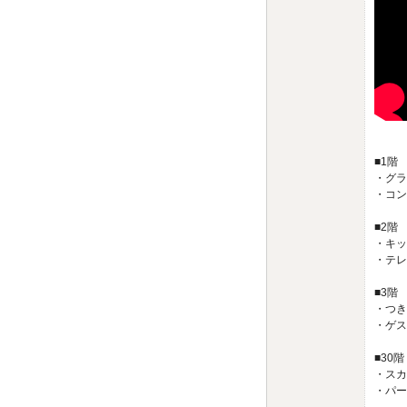
■1階
・グラ
・コン
■2階
・キッ
・テレ
■3階
・つき
・ゲス
■30階
・スカ
・パー