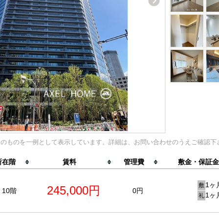
内のものを一例として表示しています。詳細は、お問い合わせのうえご確認下
所在階
賃料
管理費
敷金・保証金
1ヶ
敷
245,000円
10階
0円
1ヶ
礼