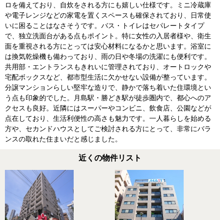
ロを備えており、自炊をされる方にも嬉しい仕様です。ミニ冷蔵庫
や電子レンジなどの家電を置くスペースも確保されており、日常使
いに困ることはなさそうです。バス・トイレはセパレートタイプ
で、独立洗面台がある点もポイント。特に女性の入居者様や、衛生
面を重視される方にとっては安心材料になるかと思います。浴室に
は換気乾燥機も備わっており、雨の日や冬場の洗濯にも便利です。
共用部・エントランスもきれいに管理されており、オートロックや
宅配ボックスなど、都市型生活に欠かせない設備が整っています。
分譲マンションらしい堅牢な造りで、静かで落ち着いた住環境とい
う点も印象的でした。月島駅・勝どき駅が徒歩圏内で、都心へのア
クセスも良好。近隣にはスーパーやコンビニ、飲食店、公園などが
点在しており、生活利便性の高さも魅力です。一人暮らしを始める
方や、セカンドハウスとしてご検討される方にとって、非常にバラ
ンスの取れた住まいだと感じました。
近くの物件リスト