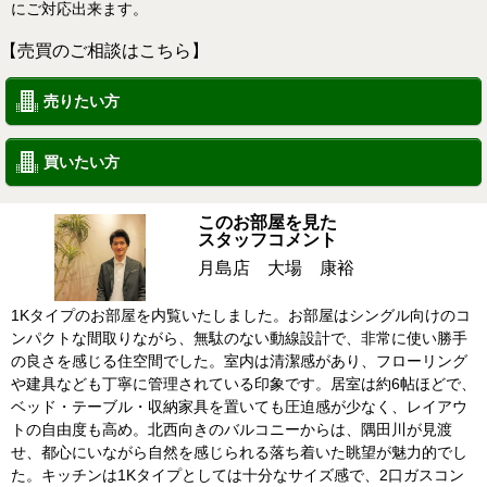
にご対応出来ます。
【売買のご相談はこちら】
売りたい方
買いたい方
このお部屋を見た
スタッフコメント
月島店 大場 康裕
1Kタイプのお部屋を内覧いたしました。お部屋はシングル向けのコ
ンパクトな間取りながら、無駄のない動線設計で、非常に使い勝手
の良さを感じる住空間でした。室内は清潔感があり、フローリング
や建具なども丁寧に管理されている印象です。居室は約6帖ほどで、
ベッド・テーブル・収納家具を置いても圧迫感が少なく、レイアウ
トの自由度も高め。北西向きのバルコニーからは、隅田川が見渡
せ、都心にいながら自然を感じられる落ち着いた眺望が魅力的でし
た。キッチンは1Kタイプとしては十分なサイズ感で、2口ガスコン