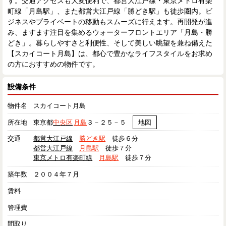
す。交通アクセスも大変便利で、都営大江戸線・東京メトロ有楽
町線「月島駅」、また都営大江戸線「勝どき駅」も徒歩圏内。ビ
ジネスやプライベートの移動もスムーズに行えます。再開発が進
み、ますます注目を集めるウォーターフロントエリア「月島・勝
どき」。暮らしやすさと利便性、そして美しい眺望を兼ね備えた
【スカイコート月島】は、都心で豊かなライフスタイルをお求め
の方におすすめの物件です。
設備条件
物件名
スカイコート月島
所在地
東京都
中央区
月島
３－２５－５
地図
交通
都営大江戸線
勝どき駅
徒歩６分
都営大江戸線
月島駅
徒歩７分
東京メトロ有楽町線
月島駅
徒歩７分
築年数
２００４年７月
賃料
管理費
間取り