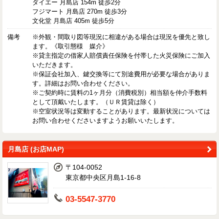
ダイエー 月島店 154m 徒歩2分
フジマート 月島店 270m 徒歩3分
文化堂 月島店 405m 徒歩5分
備考
※外観・間取り図等現況に相違がある場合は現況を優先と致し
ます。《取引態様 媒介》
※貸主指定の借家人賠償責任保険を付帯した火災保険にご加入
いただきます。
※保証会社加入、鍵交換等にて別途費用が必要な場合がありま
す。詳細はお問い合わせください。
※ご契約時に賃料の1ヶ月分（消費税別）相当額を仲介手数料
として頂戴いたします。（ＵＲ賃貸は除く）
※空室状況等は変動することがあります。最新状況については
お問い合わせくださいますようお願いいたします。
月島店 (お店MAP)
〒104-0052
東京都中央区月島1-16-8
03-5547-3770