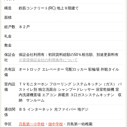
構造
鉄筋コンクリート(RC) 地上９階建て
面積
総戸数
８２戸
礼金
敷金
保証会
保証会社利用有：初回賃料総額の50％相当額、別途更新料有
社
※賃貸保証会社の利用条件について
共有設
オートロック エレベーター 宅配ロッカー 駐輪場 外観タイル
備
室内設
ＴＶモニターホン フローリング システムキッチン（ガス） バ
備
ストイレ別 独立洗面台 シャンプードレッサー 浴室乾燥機 室
内洗濯機置場 エアコン 床暖房 ３口ガスシステムキッチン 収
納 サンルーム
通信関
ＢＳ インターネット 光ファイバー 地デジ
係
学区
月島第一小学校
・
佃中学校
・月島第一幼稚園