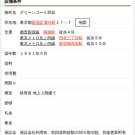
設備条件
物件名
グリーンコート四谷
所在地
東京都
新宿区
愛住町
１７－７
地図
交通
都営新宿線
曙橋駅
徒歩４分
東京メトロ丸ノ内線
四谷三丁目駅
徒歩５分
東京メトロ丸ノ内線
新宿御苑前駅
徒歩１５分
築年数
１９９１年５月
賃料
管理費
間取り
構造
鉄骨造 地上３階建て
面積
礼金
敷金
保証会
保証会社利用有：初回賃料総額の50％相当額、別途更新料有