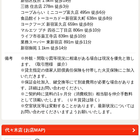
新宿区役所 1.5km 徒歩19分
三徳 住吉店 278m 徒歩3分
コープみらい ミニコープ富久店 495m 徒歩6分
食品館イトーヨーカドー新宿富久町 638m 徒歩8分
ヨークフーズ 新宿富久店 659m 徒歩8分
マルエツ プチ 四谷二丁目店 806m 徒歩10分
ライフ市谷薬王寺店 839m 徒歩10分
業務スーパー 東新宿店 891m 徒歩11分
新宿御苑 1.1km 徒歩14分
備考
※外観・間取り図等現況に相違がある場合は現況を優先と致し
ます。《取引態様 媒介》
※貸主指定の借家人賠償責任保険を付帯した火災保険にご加入
いただきます。
※保証会社加入、鍵交換等にて別途費用が必要な場合がありま
す。詳細はお問い合わせください。
※ご契約時に賃料の1ヶ月分（消費税別）相当額を仲介手数料
として頂戴いたします。（ＵＲ賃貸は除く）
※空室状況等は変動することがあります。最新状況については
お問い合わせくださいますようお願いいたします。
代々木店 (お店MAP)