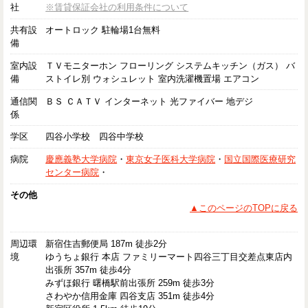
社
※賃貸保証会社の利用条件について
共有設
オートロック 駐輪場1台無料
備
室内設
ＴＶモニターホン フローリング システムキッチン（ガス） バ
備
ストイレ別 ウォシュレット 室内洗濯機置場 エアコン
通信関
ＢＳ ＣＡＴＶ インターネット 光ファイバー 地デジ
係
学区
四谷小学校 四谷中学校
病院
慶應義塾大学病院
・
東京女子医科大学病院
・
国立国際医療研究
センター病院
・
その他
▲このページのTOPに戻る
周辺環
新宿住吉郵便局 187m 徒歩2分
境
ゆうちょ銀行 本店 ファミリーマート四谷三丁目交差点東店内
出張所 357m 徒歩4分
みずほ銀行 曙橋駅前出張所 259m 徒歩3分
さわやか信用金庫 四谷支店 351m 徒歩4分