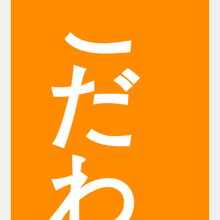
こ
だ
わ