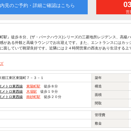
0
内見のご予約・詳細ご確認はこちら
営業
町駅』徒歩８分、(ザ・パークハウス)シリーズの三菱地所レジデンス、高級
感がある外観と高級ラウンジでお出迎えです。また、エントランスにはカッ
に面していて眺望良好です。近隣には２４時間営業の西友があり生活する上
ズ
京都江東区東陽町７－３－１
築年
京メトロ東西線
東陽町駅
徒歩８分
構造
京メトロ東西線
木場駅
徒歩１９分
面積
京メトロ東西線
南砂町駅
徒歩２０分
間取
管理費
敷金