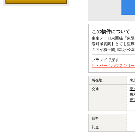
この物件について
東京メトロ東西線『東陽
陽町翠賓閣】とても重厚
２面が横十間川親水公園
ブランドで探す
ザ・パークハウスシリー
所在地
東
交通
東
東
東
賃料
礼金