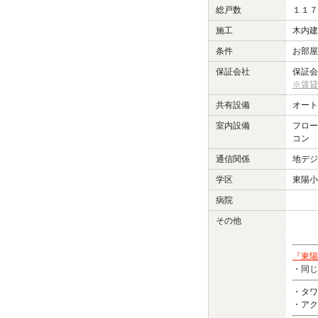
総戸数
１１７
施工
木内建
条件
お部屋
保証会社
保証会
※賃貸
共有設備
オート
室内設備
フロー
コン 
通信関係
地デジ
学区
東陽小
病院
その他
『東陽
・同じ
・タワ
・アク