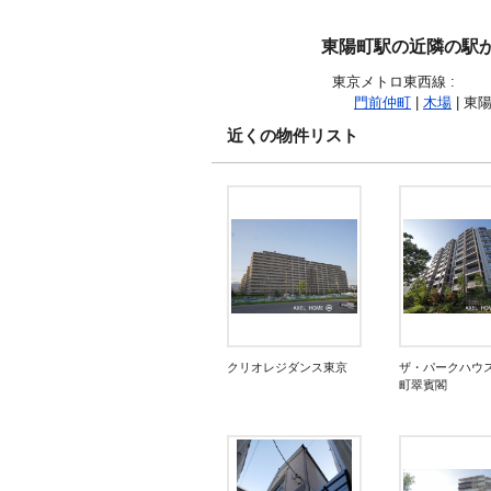
東陽町駅の近隣の駅
東京メトロ東西線
:
門前仲町
|
木場
| 東陽
近くの物件リスト
クリオレジダンス東京
ザ・パークハウ
町翠賓閣