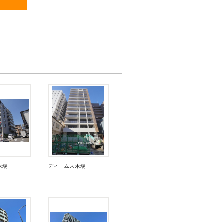
木場
ディームス木場