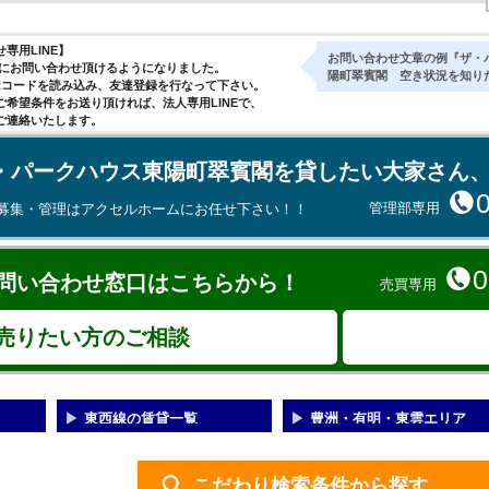
専用LINE】
お問い合わせ文章の例『ザ・
気軽にお問い合わせ頂けるようになりました。
陽町翠賓閣 空き状況を知り
Rコードを読み込み、友達登録を行なって下さい。
ご希望条件をお送り頂ければ、法人専用LINEで、
ご連絡いたします。
・パークハウス東陽町翠賓閣を貸したい大家さん
管理部専用
募集・管理はアクセルホームにお任せ下さい！！
0
問い合わせ窓口はこちらから！
売買専用
売りたい方のご相談
東西線の賃貸一覧
豊洲・有明・東雲エリア
こだわり検索条件から探す