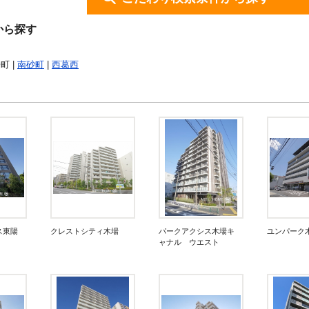
から探す
町 |
南砂町
|
西葛西
ス東陽
クレストシティ木場
パークアクシス木場キ
ユンパーク
ャナル ウエスト