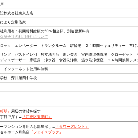
戸
設株式会社東京支店
により定期借家
社利用有：初回賃料総額の50％相当額、別途更新料有
保証会社の利用条件について
ロック エレベーター トランクルーム 駐輪場 ２４時間セキュリティー 常時
リング バストイレ別 独立洗面台 追い焚き 室内洗濯機置場 クローゼット 
ディスポーザー 床暖房 浄水器 食器洗浄機 温水洗浄便座 ２４時間換気シス
 インターネット使用料無料
学校 深川第四中学校
町駅』
周辺の賃貸を探す
丁目で探す→
「江東区東陽町」
ーマンション専用のお部屋探し→
「タワーズレント」
セルホーム月島店
「フェイスブック」