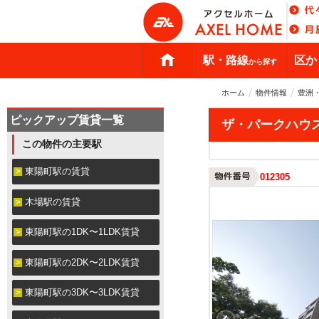
駅・路線
区か
から探す
ホーム
物件情報
豊洲
ピックアップ賃貸一覧
ザ・パークハウ
この物件の主要駅
東陽町駅の賃貸
012305
木場駅の賃貸
東陽町駅の1DK〜1LDK賃貸
東陽町駅の2DK〜2LDK賃貸
東陽町駅の3DK〜3LDK賃貸