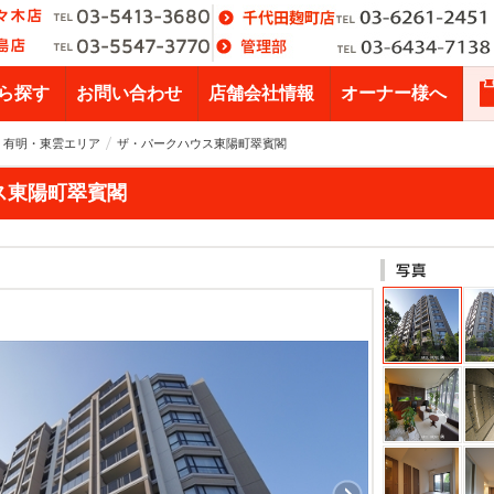
ら探す
お問い合わせ
店舗会社情報
オーナー様へ
・有明・東雲エリア
ザ・パークハウス東陽町翠賓閣
ス東陽町翠賓閣