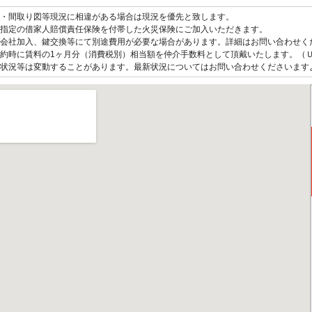
観・間取り図等現況に相違がある場合は現況を優先と致します。
指定の借家人賠償責任保険を付帯した火災保険にご加入いただきます。
会社加入、鍵交換等にて別途費用が必要な場合があります。詳細はお問い合わせく
約時に賃料の1ヶ月分（消費税別）相当額を仲介手数料として頂戴いたします。（
状況等は変動することがあります。最新状況についてはお問い合わせくださいます