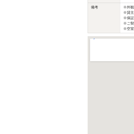
備考
※外
※貸主
※保証
※ご契
※空室