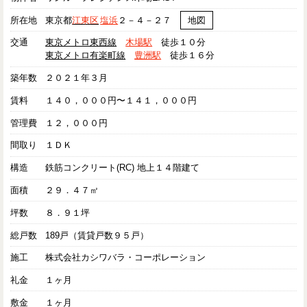
所在地
東京都
江東区
塩浜
２－４－２７
地図
交通
東京メトロ東西線
木場駅
徒歩１０分
東京メトロ有楽町線
豊洲駅
徒歩１６分
築年数
２０２１年３月
賃料
１４０，０００円〜１４１，０００円
管理費
１２，０００円
間取り
１ＤＫ
構造
鉄筋コンクリート(RC) 地上１４階建て
面積
２９．４７㎡
坪数
８．９１坪
総戸数
189戸（賃貸戸数９５戸）
施工
株式会社カシワバラ・コーポレーション
礼金
１ヶ月
敷金
１ヶ月