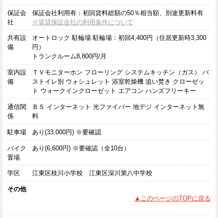
保証会
保証会社利用有：初回賃料総額の50％相当額、別途更新料有
社
※賃貸保証会社の利用条件について
共有設
オートロック 駐輪場 駐輪場：初回4,400円（住居更新時3,300
備
円）
トランクルーム8,800円/月
室内設
ＴＶモニターホン フローリング システムキッチン（ガス） バ
備
ストイレ別 ウォシュレット 浴室乾燥機 追い焚き クローゼッ
ト ウォークインクローゼット エアコン ハンズフリーキー
通信関
ＢＳ インターネット 光ファイバー 地デジ インターネット無
係
料
駐車場
あり(33,000円) ※要確認
バイク
あり(6,600円) ※要確認（全10台）
置場
学区
江東区枝川小学校 江東区深川第八中学校
その他
▲このページのTOPに戻る