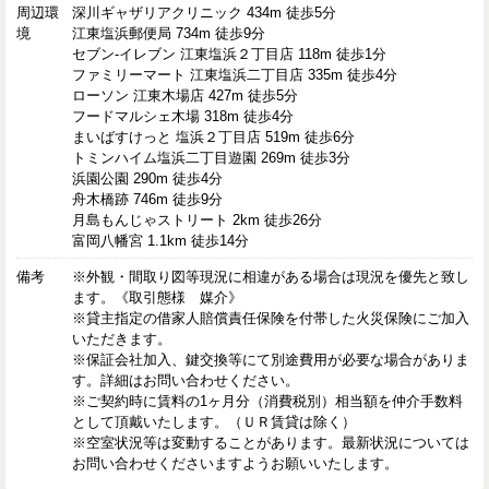
周辺環
深川ギャザリアクリニック 434m 徒歩5分
境
江東塩浜郵便局 734m 徒歩9分
セブン-イレブン 江東塩浜２丁目店 118m 徒歩1分
ファミリーマート 江東塩浜二丁目店 335m 徒歩4分
ローソン 江東木場店 427m 徒歩5分
フードマルシェ木場 318m 徒歩4分
まいばすけっと 塩浜２丁目店 519m 徒歩6分
トミンハイム塩浜二丁目遊園 269m 徒歩3分
浜園公園 290m 徒歩4分
舟木橋跡 746m 徒歩9分
月島もんじゃストリート 2km 徒歩26分
富岡八幡宮 1.1km 徒歩14分
備考
※外観・間取り図等現況に相違がある場合は現況を優先と致し
ます。《取引態様 媒介》
※貸主指定の借家人賠償責任保険を付帯した火災保険にご加入
いただきます。
※保証会社加入、鍵交換等にて別途費用が必要な場合がありま
す。詳細はお問い合わせください。
※ご契約時に賃料の1ヶ月分（消費税別）相当額を仲介手数料
として頂戴いたします。（ＵＲ賃貸は除く）
※空室状況等は変動することがあります。最新状況については
お問い合わせくださいますようお願いいたします。