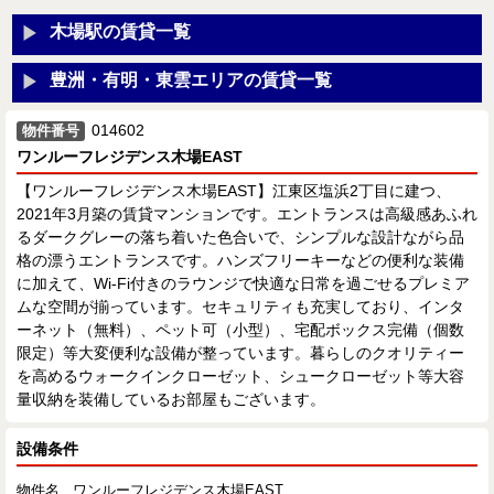
木場駅の賃貸一覧
豊洲・有明・東雲エリアの賃貸一覧
014602
物件番号
ワンルーフレジデンス木場EAST
【ワンルーフレジデンス木場EAST】江東区塩浜2丁目に建つ、
2021年3月築の賃貸マンションです。エントランスは高級感あふれ
るダークグレーの落ち着いた色合いで、シンプルな設計ながら品
格の漂うエントランスです。ハンズフリーキーなどの便利な装備
に加えて、Wi-Fi付きのラウンジで快適な日常を過ごせるプレミア
ムな空間が揃っています。セキュリティも充実しており、インタ
ーネット（無料）、ペット可（小型）、宅配ボックス完備（個数
限定）等大変便利な設備が整っています。暮らしのクオリティー
を高めるウォークインクローゼット、シュークローゼット等大容
量収納を装備しているお部屋もございます。
設備条件
物件名
ワンルーフレジデンス木場EAST