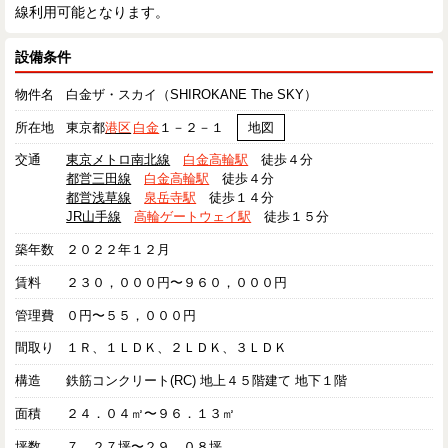
線利用可能となります。
設備条件
物件名
白金ザ・スカイ（SHIROKANE The SKY）
所在地
東京都
港区
白金
１－２－１
地図
交通
東京メトロ南北線
白金高輪駅
徒歩４分
都営三田線
白金高輪駅
徒歩４分
都営浅草線
泉岳寺駅
徒歩１４分
JR山手線
高輪ゲートウェイ駅
徒歩１５分
築年数
２０２２年１２月
賃料
２３０，０００円〜９６０，０００円
管理費
０円〜５５，０００円
間取り
１Ｒ、１ＬＤＫ、２ＬＤＫ、３ＬＤＫ
構造
鉄筋コンクリート(RC) 地上４５階建て 地下１階
面積
２４．０４㎡〜９６．１３㎡
坪数
７．２７坪〜２９．０８坪