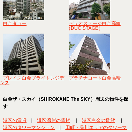
白金タワー
デュオステージ白金高輪
（DUO STAGE）
プレイス白金ブライトレジデ
プラチナコート白金高輪
ンス
白金ザ・スカイ（SHIROKANE The SKY）周辺の物件を探
す
港区の賃貸
|
港区湾岸の賃貸
|
港区白金の賃貸
|
港区のタワーマンション
|
田町・品川エリアのタワーマ