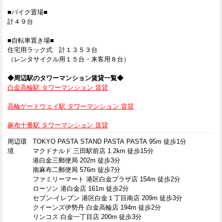
■バイク置場■
計４９台
■自転車置き場■
住宅用ラック式 計１３５３台
（レンタサイクル用１５台・来客用８台）
◆周辺駅のタワーマンション賃貸一覧◆
白金高輪駅 タワーマンション 賃貸
高輪ゲートウェイ駅 タワーマンション 賃貸
麻布十番駅 タワーマンション 賃貸
周辺環
TOKYO PASTA STAND PASTA PASTA 95m 徒歩1分
境
マクドナルド 三田駅前店 1.2km 徒歩15分
港白金三郵便局 202m 徒歩3分
南麻布二郵便局 576m 徒歩7分
ファミリーマート 港区白金プラザ店 154m 徒歩2分
ローソン 港白金店 161m 徒歩2分
セブン-イレブン 港区白金１丁目南店 209m 徒歩3分
クイーンズ伊勢丹 白金高輪店 194m 徒歩2分
リンコス 白金一丁目店 200m 徒歩3分