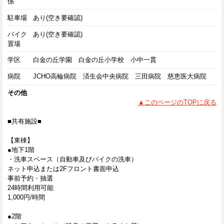
係
駐車場
あり(空き要確認)
バイク
あり(空き要確認)
置場
学区
白金の丘学園 白金の丘小学校 小中一貫
病院
JCHO高輪病院 済生会中央病院 三田病院 慈恵医大病院
その他
▲このページのTOPに戻る
■共有施設■
【東棟】
●地下1階
・洗車スペース（自動車及びバイクの洗車）
ネット申込または2Fフロント書面申込
事前予約・抽選
24時間利用可能
1,000円/時間
●2階