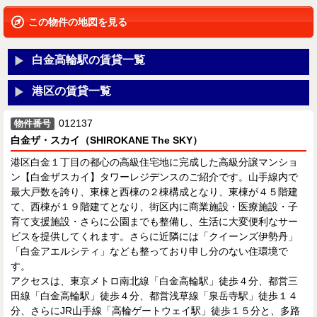
この物件の地図を見る
白金高輪駅の賃貸一覧
港区の賃貸一覧
012137
物件番号
白金ザ・スカイ（SHIROKANE The SKY）
港区白金１丁目の都心の高級住宅地に完成した高級分譲マンショ
ン【白金ザスカイ】タワーレジデンスのご紹介です。山手線内で
最大戸数を誇り、東棟と西棟の２棟構成となり、東棟が４５階建
て、西棟が１９階建てとなり、街区内に商業施設・医療施設・子
育て支援施設・さらに公園までも整備し、生活に大変便利なサー
ビスを提供してくれます。さらに近隣には「クイーンズ伊勢丹」
「白金アエルシティ」なども整っており申し分のない住環境で
す。
アクセスは、東京メトロ南北線「白金高輪駅」徒歩４分、都営三
田線「白金高輪駅」徒歩４分、都営浅草線「泉岳寺駅」徒歩１４
分、さらにJR山手線「高輪ゲートウェイ駅」徒歩１５分と、多路