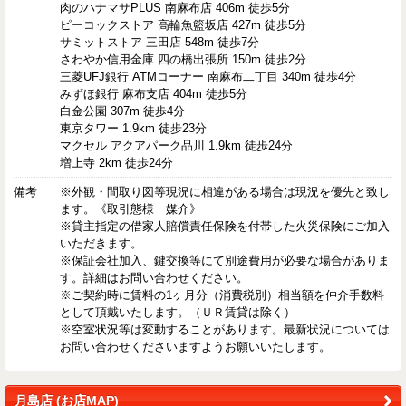
肉のハナマサPLUS 南麻布店 406m 徒歩5分
ピーコックストア 高輪魚籃坂店 427m 徒歩5分
サミットストア 三田店 548m 徒歩7分
さわやか信用金庫 四の橋出張所 150m 徒歩2分
三菱UFJ銀行 ATMコーナー 南麻布二丁目 340m 徒歩4分
みずほ銀行 麻布支店 404m 徒歩5分
白金公園 307m 徒歩4分
東京タワー 1.9km 徒歩23分
マクセル アクアパーク品川 1.9km 徒歩24分
増上寺 2km 徒歩24分
備考
※外観・間取り図等現況に相違がある場合は現況を優先と致し
ます。《取引態様 媒介》
※貸主指定の借家人賠償責任保険を付帯した火災保険にご加入
いただきます。
※保証会社加入、鍵交換等にて別途費用が必要な場合がありま
す。詳細はお問い合わせください。
※ご契約時に賃料の1ヶ月分（消費税別）相当額を仲介手数料
として頂戴いたします。（ＵＲ賃貸は除く）
※空室状況等は変動することがあります。最新状況については
お問い合わせくださいますようお願いいたします。
月島店 (お店MAP)