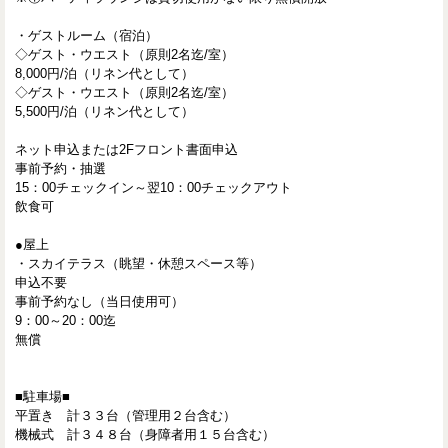
・ゲストルーム（宿泊）
◇ゲスト・ウエスト（原則2名迄/室）
8,000円/泊（リネン代として）
◇ゲスト・ウエスト（原則2名迄/室）
5,500円/泊（リネン代として）
ネット申込または2Fフロント書面申込
事前予約・抽選
15：00チェックイン～翌10：00チェックアウト
飲食可
●屋上
・スカイテラス（眺望・休憩スペース等）
申込不要
事前予約なし（当日使用可）
9：00～20：00迄
無償
■駐車場■
平置き 計３３台（管理用２台含む）
機械式 計３４８台（身障者用１５台含む）