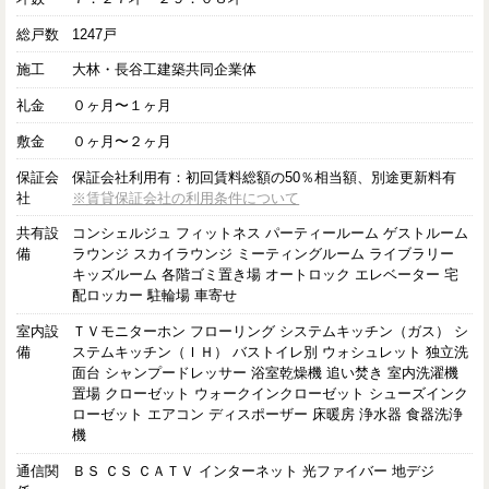
総戸数
1247戸
施工
大林・長谷工建築共同企業体
礼金
０ヶ月〜１ヶ月
敷金
０ヶ月〜２ヶ月
保証会
保証会社利用有：初回賃料総額の50％相当額、別途更新料有
社
※賃貸保証会社の利用条件について
共有設
コンシェルジュ フィットネス パーティールーム ゲストルーム
備
ラウンジ スカイラウンジ ミーティングルーム ライブラリー
キッズルーム 各階ゴミ置き場 オートロック エレベーター 宅
配ロッカー 駐輪場 車寄せ
室内設
ＴＶモニターホン フローリング システムキッチン（ガス） シ
備
ステムキッチン（ＩＨ） バストイレ別 ウォシュレット 独立洗
面台 シャンプードレッサー 浴室乾燥機 追い焚き 室内洗濯機
置場 クローゼット ウォークインクローゼット シューズインク
ローゼット エアコン ディスポーザー 床暖房 浄水器 食器洗浄
機
通信関
ＢＳ ＣＳ ＣＡＴＶ インターネット 光ファイバー 地デジ