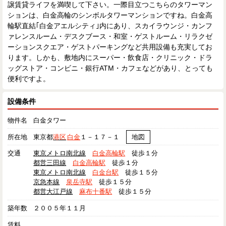
譲賃貸ライフを満喫して下さい。一際目立つこちらのタワーマン
ションは、白金高輪のシンボルタワーマンションですね。白金高
輪駅直結｢白金アエルシティ｣内にあり、スカイラウンジ・カンフ
ァレンスルーム・デスクブース・和室・ゲストルーム・リラクゼ
ーションスクエア・ゲストパーキングなど共用設備も充実してお
ります。しかも、敷地内にスーパー・飲食店・クリニック・ドラ
ッグストア・コンビニ・銀行ATM・カフェなどがあり、とっても
便利ですよ。
設備条件
物件名
白金タワー
所在地
東京都
港区
白金
１－１７－１
地図
交通
東京メトロ南北線
白金高輪駅
徒歩１分
都営三田線
白金高輪駅
徒歩１分
東京メトロ南北線
白金台駅
徒歩１５分
京急本線
泉岳寺駅
徒歩１５分
都営大江戸線
麻布十番駅
徒歩１５分
築年数
２００５年１１月
賃料