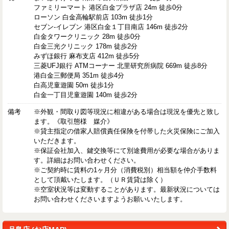
ファミリーマート 港区白金プラザ店 24m 徒歩0分
ローソン 白金高輪駅前店 103m 徒歩1分
セブン-イレブン 港区白金１丁目南店 146m 徒歩2分
白金タワークリニック 28m 徒歩0分
白金三光クリニック 178m 徒歩2分
みずほ銀行 麻布支店 412m 徒歩5分
三菱UFJ銀行 ATMコーナー 北里研究所病院 669m 徒歩8分
港白金三郵便局 351m 徒歩4分
白高児童遊園 50m 徒歩1分
白金一丁目児童遊園 140m 徒歩2分
備考
※外観・間取り図等現況に相違がある場合は現況を優先と致し
ます。《取引態様 媒介》
※貸主指定の借家人賠償責任保険を付帯した火災保険にご加入
いただきます。
※保証会社加入、鍵交換等にて別途費用が必要な場合がありま
す。詳細はお問い合わせください。
※ご契約時に賃料の1ヶ月分（消費税別）相当額を仲介手数料
として頂戴いたします。（ＵＲ賃貸は除く）
※空室状況等は変動することがあります。最新状況については
お問い合わせくださいますようお願いいたします。