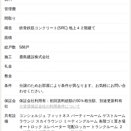
管理費
間取り
構造
鉄骨鉄筋コンクリート(SRC) 地上４２階建て
面積
総戸数
588戸
施工
鹿島建設株式会社
礼金
敷金
条件
分譲のためお部屋により条件が異なります。お気軽にお問い合
わせください。
保証会
保証会社利用有：初回賃料総額の50％相当額、別途更新料有
社
※賃貸保証会社の利用条件について
共有設
コンシェルジュ フィットネス パーティールーム ゲストルーム
備
ラウンジ スカイラウンジ ミーティングルーム 各階ゴミ置き場
オートロック エレベーター 宅配ロッカー トランクルーム ２