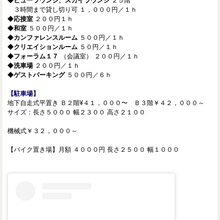
◆
ビューラウンジ、スカイラウンジ
２５階
３時間まで貸し切り可 １，０００円／１ｈ
◆
応接室
２００円１ｈ
◆
和室
５００円／１ｈ
◆
カンファレンスルーム
５００円／１ｈ
◆
クリエイションルーム
５０円／１ｈ
◆
フォーラム１７
（会議室） ２００円／１ｈ
◆
洗車場
２００円／１ｈ
◆
ゲストパーキング
５００円／６ｈ
【駐車場】
地下自走式平置き Ｂ２階¥４１，０００〜 Ｂ３階￥４２，０００～
サイズ：長さ５０００ 幅２３００ 高さ２１００
機械式￥３２，０００～
【バイク置き場】月額 ４０００円 長さ２５００ 幅１０００