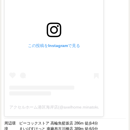
この投稿をInstagramで見る
アクセルホーム港区海岸店(@axelhome.minatokukaigan)がシ
周辺環
ピーコックストア 高輪魚籃坂店 286m 徒歩4分
境
まいばすけっと 南麻布古川橋店 389m 徒歩5分