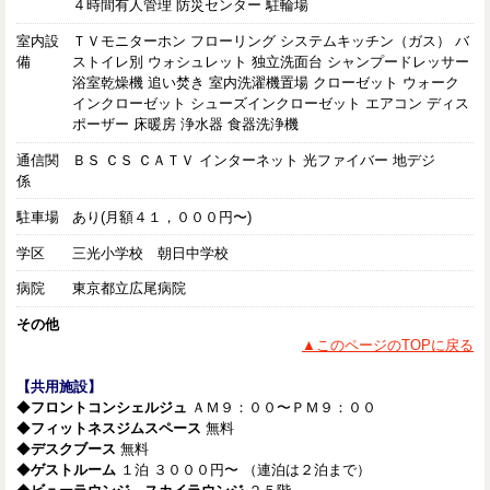
４時間有人管理 防災センター 駐輪場
室内設
ＴＶモニターホン フローリング システムキッチン（ガス） バ
備
ストイレ別 ウォシュレット 独立洗面台 シャンプードレッサー
浴室乾燥機 追い焚き 室内洗濯機置場 クローゼット ウォーク
インクローゼット シューズインクローゼット エアコン ディス
ポーザー 床暖房 浄水器 食器洗浄機
通信関
ＢＳ ＣＳ ＣＡＴＶ インターネット 光ファイバー 地デジ
係
駐車場
あり(月額４１，０００円〜)
学区
三光小学校 朝日中学校
病院
東京都立広尾病院
その他
▲このページのTOPに戻る
【共用施設】
◆
フロントコンシェルジュ
ＡＭ９：００〜ＰＭ９：００
◆
フィットネスジムスペース
無料
◆
デスクブース
無料
◆
ゲストルーム
１泊 ３０００円〜 （連泊は２泊まで）