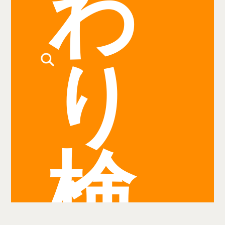
わ
り
検