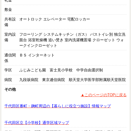
礼金
敷金
共有設
オートロック エレベーター 宅配ロッカー
備
室内設
フローリング システムキッチン（ガス） バストイレ別 独立洗
備
面台 浴室乾燥機 追い焚き 室内洗濯機置場 クローゼット ウォ
ークインクローゼット
通信関
ＢＳ インターネット
係
学区
ふじみこども園 富士見小学校 中学自由選択制
病院
九段坂病院 東京逓信病院 順天堂大学医学部附属順天堂医院
その他
▲このページのTOPに戻る
千代田区番町・麹町周辺の【暮らしに役立つ施設】情報マップ
千代田区立【小学校】通学区域マップ