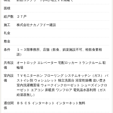
面積
総戸数
２７戸
施工
株式会社ナカノフドー建設
礼金
敷金
条件
１～３階事務所、店舗（飲食、娯楽施設不可、軽飲食要相
談）
共有設
オートロック エレベーター 宅配ロッカー トランクルーム 駐
備
輪場
室内設
ＴＶモニターホン フローリング システムキッチン（ガス） バ
備
ストイレ別 ウォシュレット 独立洗面台 浴室乾燥機 追い焚き
室内洗濯機置場 ウォークインクローゼット シューズインクロ
ーゼット エアコン 床暖房 ワンフロア 電気温水器利用（ガス
給湯器無し）
通信関
ＢＳ ＣＳ インターネット インターネット無料
係