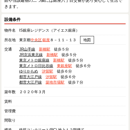
館や当該建物の二つ隣には銀座八丁目交番があり安心して生活で
きます。
設備条件
物件名
IS銀座レジデンス（アイエス銀座）
所在地
東京都
中央区
銀座
８－１１－１３
地図
交通
JR山手線
新橋駅
徒歩５分
JR京浜東北線
新橋駅
徒歩５分
東京メトロ銀座線
新橋駅
徒歩５分
東京メトロ日比谷線
東銀座駅
徒歩６分
ゆりかもめ
汐留駅
徒歩６分
都営大江戸線
汐留駅
徒歩６分
都営大江戸線
築地市場駅
徒歩７分
築年数
２０２０年３月
賃料
管理費
間取り
構造
鉄筋コンクリート(RC) 地上１２階建て