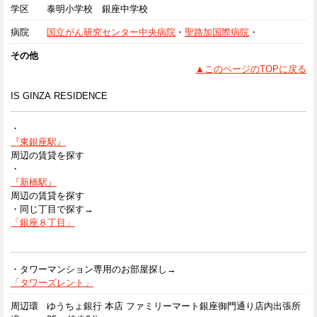
学区
泰明小学校 銀座中学校
病院
国立がん研究センター中央病院
・
聖路加国際病院
・
その他
▲このページのTOPに戻る
IS GINZA RESIDENCE
・
『東銀座駅』
周辺の賃貸を探す
・
『新橋駅』
周辺の賃貸を探す
・同じ丁目で探す→
「銀座８丁目」
・タワーマンション専用のお部屋探し→
「タワーズレント」
周辺環
ゆうちょ銀行 本店 ファミリーマート銀座御門通り店内出張所