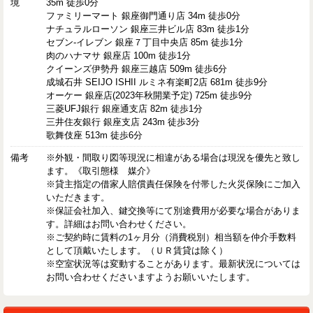
境
35m 徒歩0分
ファミリーマート 銀座御門通り店 34m 徒歩0分
ナチュラルローソン 銀座三井ビル店 83m 徒歩1分
セブン-イレブン 銀座７丁目中央店 85m 徒歩1分
肉のハナマサ 銀座店 100m 徒歩1分
クイーンズ伊勢丹 銀座三越店 509m 徒歩6分
成城石井 SEIJO ISHII ルミネ有楽町2店 681m 徒歩9分
オーケー 銀座店(2023年秋開業予定) 725m 徒歩9分
三菱UFJ銀行 銀座通支店 82m 徒歩1分
三井住友銀行 銀座支店 243m 徒歩3分
歌舞伎座 513m 徒歩6分
備考
※外観・間取り図等現況に相違がある場合は現況を優先と致し
ます。《取引態様 媒介》
※貸主指定の借家人賠償責任保険を付帯した火災保険にご加入
いただきます。
※保証会社加入、鍵交換等にて別途費用が必要な場合がありま
す。詳細はお問い合わせください。
※ご契約時に賃料の1ヶ月分（消費税別）相当額を仲介手数料
として頂戴いたします。（ＵＲ賃貸は除く）
※空室状況等は変動することがあります。最新状況については
お問い合わせくださいますようお願いいたします。