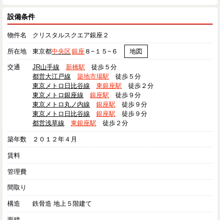
設備条件
物件名
クリスタルスクエア銀座２
所在地
東京都
中央区
銀座
８−１５−６
地図
交通
JR山手線
新橋駅
徒歩５分
都営大江戸線
築地市場駅
徒歩５分
東京メトロ日比谷線
東銀座駅
徒歩２分
東京メトロ銀座線
銀座駅
徒歩９分
東京メトロ丸ノ内線
銀座駅
徒歩９分
東京メトロ日比谷線
銀座駅
徒歩９分
都営浅草線
東銀座駅
徒歩２分
築年数
２０１２年４月
賃料
管理費
間取り
構造
鉄骨造 地上５階建て
面積