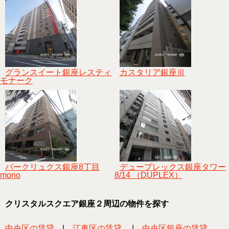
グランスイート銀座レスティ
カスタリア銀座Ⅲ
モナーク
パークリュクス銀座8丁目
デュープレックス銀座タワー
mono
8/14 （DUPLEX）
クリスタルスクエア銀座２周辺の物件を探す
中央区の賃貸
|
江東区の賃貸
|
中央区銀座の賃貸