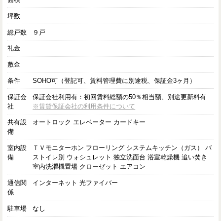
坪数
総戸数
９戸
礼金
敷金
条件
SOHO可（登記可、賃料管理費に別途税、保証金3ヶ月）
保証会
保証会社利用有：初回賃料総額の50％相当額、別途更新料有
社
※賃貸保証会社の利用条件について
共有設
オートロック エレベーター カードキー
備
室内設
ＴＶモニターホン フローリング システムキッチン（ガス） バ
備
ストイレ別 ウォシュレット 独立洗面台 浴室乾燥機 追い焚き
室内洗濯機置場 クローゼット エアコン
通信関
インターネット 光ファイバー
係
駐車場
なし