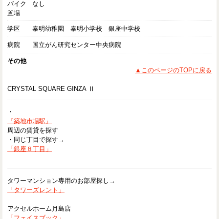
バイク
なし
置場
学区
泰明幼稚園 泰明小学校 銀座中学校
病院
国立がん研究センター中央病院
その他
▲このページのTOPに戻る
CRYSTAL SQUARE GINZA Ⅱ
・
『築地市場駅』
周辺の賃貸を探す
・同じ丁目で探す→
「銀座８丁目」
タワーマンション専用のお部屋探し→
「タワーズレント」
アクセルホーム月島店
「フェイスブック」