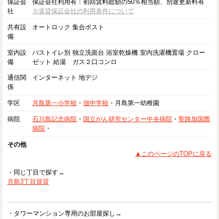
保証会
保証会社利用有：初回賃料総額の50％相当額、別途更新料有
社
※賃貸保証会社の利用条件について
共有設
オートロック 集合ポスト
備
室内設
バストイレ別 独立洗面台 浴室乾燥機 室内洗濯機置場 クロー
備
ゼット 給湯 ガス２口コンロ
通信関
インターネット 地デジ
係
学区
月島第一小学校
・
佃中学校
・月島第一幼稚園
病院
石川島記念病院
・
国立がん研究センター中央病院
・
聖路加国際
病院
・
その他
▲このページのTOPに戻る
・同じ丁目で探す→
月島3丁目賃貸
・タワーマンション専用のお部屋探し→