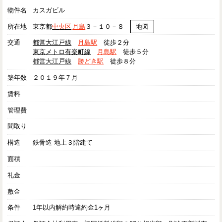
物件名
カスガビル
所在地
東京都
中央区
月島
３－１０－８
地図
交通
都営大江戸線
月島駅
徒歩２分
東京メトロ有楽町線
月島駅
徒歩５分
都営大江戸線
勝どき駅
徒歩８分
築年数
２０１９年７月
賃料
管理費
間取り
構造
鉄骨造 地上３階建て
面積
礼金
敷金
条件
1年以内解約時違約金1ヶ月