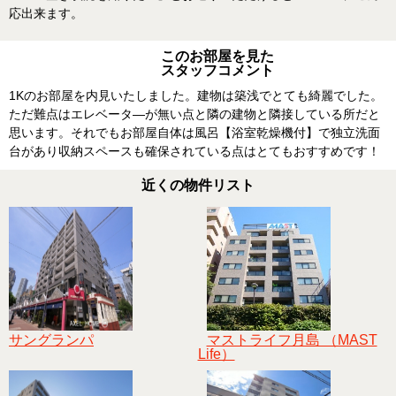
応出来ます。
このお部屋を見た
スタッフコメント
1Kのお部屋を内見いたしました。建物は築浅でとても綺麗でした。
ただ難点はエレベータ―が無い点と隣の建物と隣接している所だと
思います。それでもお部屋自体は風呂【浴室乾燥機付】で独立洗面
台があり収納スペースも確保されている点はとてもおすすめです！
近くの物件リスト
サングランパ
マストライフ月島 （MAST
Life）