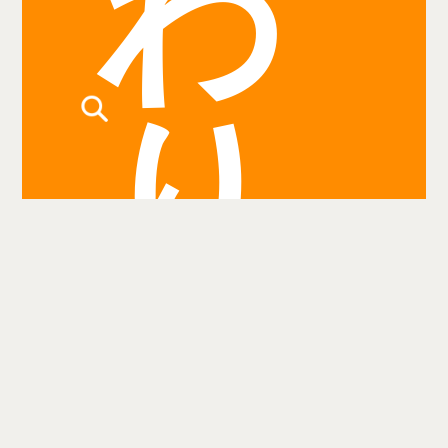
わ
り
検