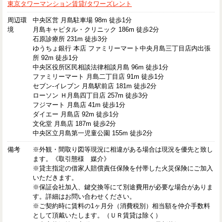
東京タワーマンション賃貸/タワーズレント
周辺環
中央区営 月島駐車場 98m 徒歩1分
境
月島キャピタル・クリニック 186m 徒歩2分
石原診療所 231m 徒歩3分
ゆうちょ銀行 本店 ファミリーマート中央月島三丁目店内出張
所 92m 徒歩1分
中央区役所区民相談法律相談月島 96m 徒歩1分
ファミリーマート 月島二丁目店 91m 徒歩1分
セブン-イレブン 月島駅前店 181m 徒歩2分
ローソン Ｈ月島四丁目店 257m 徒歩3分
フジマート 月島店 41m 徒歩1分
ダイエー 月島店 92m 徒歩1分
文化堂 月島店 187m 徒歩2分
中央区立月島第一児童公園 155m 徒歩2分
備考
※外観・間取り図等現況に相違がある場合は現況を優先と致し
ます。《取引態様 媒介》
※貸主指定の借家人賠償責任保険を付帯した火災保険にご加入
いただきます。
※保証会社加入、鍵交換等にて別途費用が必要な場合がありま
す。詳細はお問い合わせください。
※ご契約時に賃料の1ヶ月分（消費税別）相当額を仲介手数料
として頂戴いたします。（ＵＲ賃貸は除く）