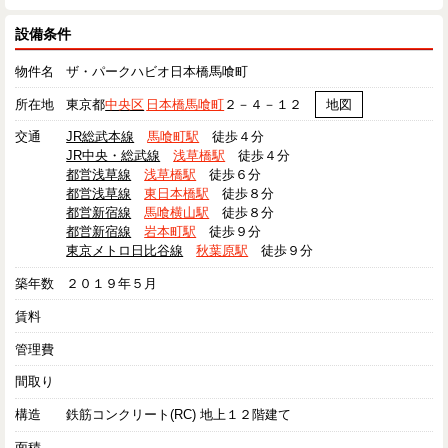
設備条件
物件名
ザ・パークハビオ日本橋馬喰町
所在地
東京都
中央区
日本橋馬喰町
２－４－１２
地図
交通
JR総武本線
馬喰町駅
徒歩４分
JR中央・総武線
浅草橋駅
徒歩４分
都営浅草線
浅草橋駅
徒歩６分
都営浅草線
東日本橋駅
徒歩８分
都営新宿線
馬喰横山駅
徒歩８分
都営新宿線
岩本町駅
徒歩９分
東京メトロ日比谷線
秋葉原駅
徒歩９分
築年数
２０１９年５月
賃料
管理費
間取り
構造
鉄筋コンクリート(RC) 地上１２階建て
面積