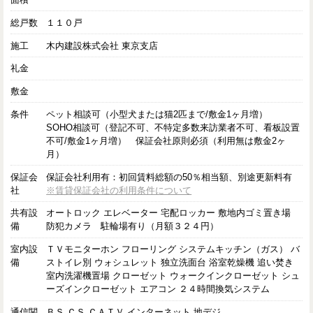
総戸数
１１０戸
施工
木内建設株式会社 東京支店
礼金
敷金
条件
ペット相談可（小型犬または猫2匹まで/敷金1ヶ月増）
SOHO相談可（登記不可、不特定多数来訪業者不可、看板設置
不可/敷金1ヶ月増） 保証会社原則必須（利用無は敷金2ヶ
月）
保証会
保証会社利用有：初回賃料総額の50％相当額、別途更新料有
社
※賃貸保証会社の利用条件について
共有設
オートロック エレベーター 宅配ロッカー 敷地内ゴミ置き場
備
防犯カメラ 駐輪場有り（月額３２４円）
室内設
ＴＶモニターホン フローリング システムキッチン（ガス） バ
備
ストイレ別 ウォシュレット 独立洗面台 浴室乾燥機 追い焚き
室内洗濯機置場 クローゼット ウォークインクローゼット シュ
ーズインクローゼット エアコン ２４時間換気システム
通信関
ＢＳ ＣＳ ＣＡＴＶ インターネット 地デジ