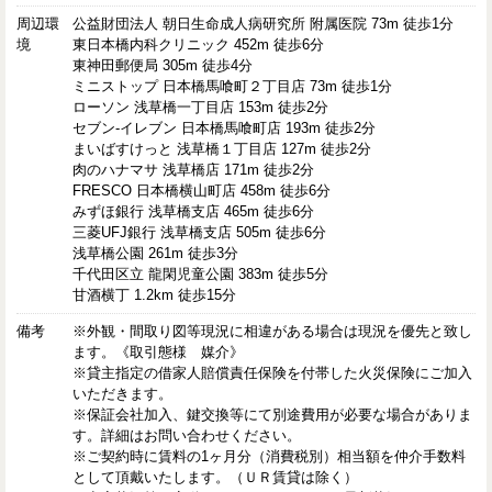
周辺環
公益財団法人 朝日生命成人病研究所 附属医院 73m 徒歩1分
境
東日本橋内科クリニック 452m 徒歩6分
東神田郵便局 305m 徒歩4分
ミニストップ 日本橋馬喰町２丁目店 73m 徒歩1分
ローソン 浅草橋一丁目店 153m 徒歩2分
セブン-イレブン 日本橋馬喰町店 193m 徒歩2分
まいばすけっと 浅草橋１丁目店 127m 徒歩2分
肉のハナマサ 浅草橋店 171m 徒歩2分
FRESCO 日本橋横山町店 458m 徒歩6分
みずほ銀行 浅草橋支店 465m 徒歩6分
三菱UFJ銀行 浅草橋支店 505m 徒歩6分
浅草橋公園 261m 徒歩3分
千代田区立 龍閑児童公園 383m 徒歩5分
甘酒横丁 1.2km 徒歩15分
備考
※外観・間取り図等現況に相違がある場合は現況を優先と致し
ます。《取引態様 媒介》
※貸主指定の借家人賠償責任保険を付帯した火災保険にご加入
いただきます。
※保証会社加入、鍵交換等にて別途費用が必要な場合がありま
す。詳細はお問い合わせください。
※ご契約時に賃料の1ヶ月分（消費税別）相当額を仲介手数料
として頂戴いたします。（ＵＲ賃貸は除く）