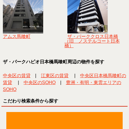
アムス馬喰町
ザ・パーククロス日本橋
（旧 ノステルコート日本
橋）
ザ・パークハビオ日本橋馬喰町周辺の物件を探す
中央区の賃貸
|
江東区の賃貸
|
中央区日本橋馬喰町の
賃貸
|
中央区のSOHO
|
豊洲・有明・東雲エリアの
SOHO
こだわり検索条件から探す