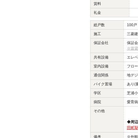
賃料
礼金
総戸数
100戸
施工
三菱建
保証会社
保証会
※賃貸
共有設備
エレベ
室内設備
フロー
通信関係
地デジ
バイク置場
あり(
学区
芝浦小
病院
愛育病
その他
◆周辺
田町駅
備考
※外