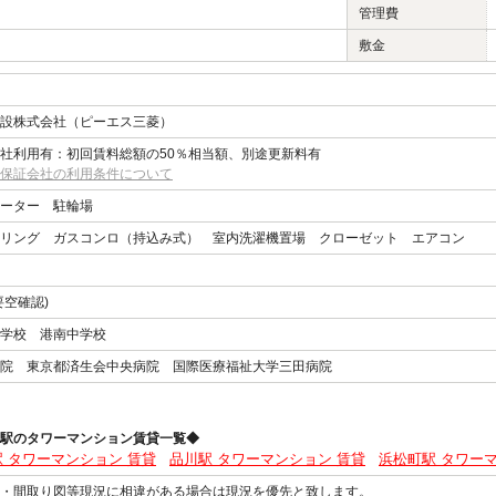
管理費
敷金
設株式会社（ピーエス三菱）
社利用有：初回賃料総額の50％相当額、別途更新料有
保証会社の利用条件について
ーター 駐輪場
リング ガスコンロ（持込み式） 室内洗濯機置場 クローゼット エアコン
要空確認)
学校 港南中学校
院 東京都済生会中央病院 国際医療福祉大学三田病院
駅のタワーマンション賃貸一覧◆
 タワーマンション 賃貸
品川駅 タワーマンション 賃貸
浜松町駅 タワー
観・間取り図等現況に相違がある場合は現況を優先と致します。