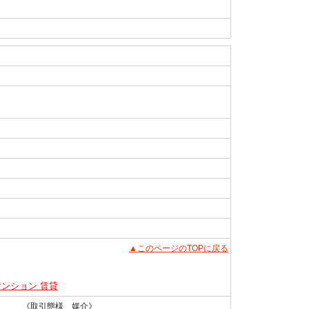
▲このページのTOPに戻る
マンション 賃貸
 《取引態様 媒介》