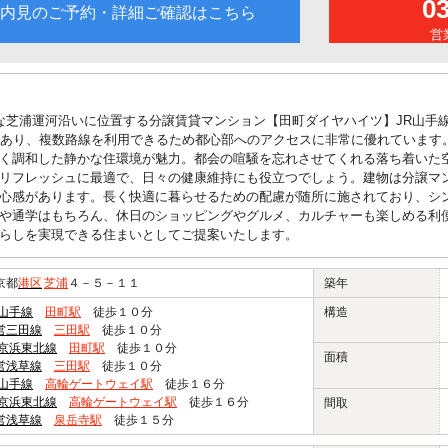
0
内見のご予約・詳細ご確認はこちら
営業
な芝浦運河沿いに位置する分譲賃貸マンション【田町ダイヤハイツ】JR山手
にあり、複数路線を利用できるため都心部へのアクセスに非常に優れています
く調和した静かな住環境が魅力。都会の喧騒を忘れさせてくれる落ち着いた
リフレッシュに最適で、日々の健康維持にも役立つでしょう。建物は分譲マ
心感があります。長く快適に暮らせるための配慮が随所に施されており、シ
や通学はもちろん、休日のショッピングやグルメ、カルチャーも楽しめる利
らしを実現できる住まいとしてご提案いたします。
京都
港区
芝浦
４－５－１１
築年
R山手線
田町駅
徒歩１０分
構造
営三田線
三田駅
徒歩１０分
R京浜東北線
田町駅
徒歩１０分
面積
営浅草線
三田駅
徒歩１０分
R山手線
高輪ゲートウェイ駅
徒歩１６分
R京浜東北線
高輪ゲートウェイ駅
徒歩１６分
間取
営浅草線
泉岳寺駅
徒歩１５分