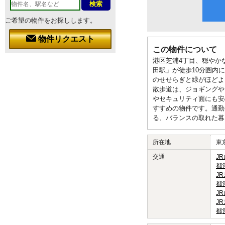
ご希望の物件をお探しします。
物件リクエスト
この物件について
港区芝浦4丁目、穏やか
田駅」が徒歩10分圏内
のせせらぎと緑がほどよ
散歩道は、ジョギングや
やセキュリティ面にも安
すすめの物件です。通勤
る、バランスの取れた暮
所在地
東
交通
J
都
J
都
J
J
都