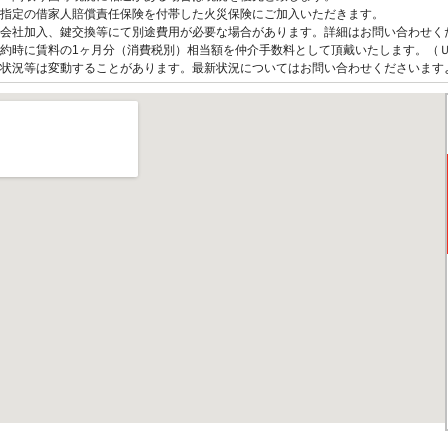
指定の借家人賠償責任保険を付帯した火災保険にご加入いただきます。
会社加入、鍵交換等にて別途費用が必要な場合があります。詳細はお問い合わせく
約時に賃料の1ヶ月分（消費税別）相当額を仲介手数料として頂戴いたします。（
状況等は変動することがあります。最新状況についてはお問い合わせくださいます