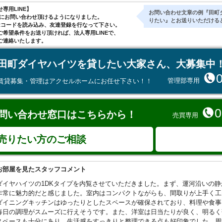
専用LINE】
お問い合わせ文章の例『田町
気軽にお問い合わせ頂けるようになりました。
りたい』とお送りいただける
Rコードを読み込み、友達登録を行なって下さい。
ご希望条件をお送り頂ければ、法人専用LINEで、
ご連絡いたします。
田町ダイヤハイツを貸したい大家さん、大募集中
管理部専用
賃貸募集・管理はアクセルホームにお任せ下さい！！
0
問い合わせ窓口はこちらから！
売買専用
売りたい方のご相談
お部屋を見たスタッフコメント
ダイヤハイツの1DKタイプを内覧させていただきました。まず、運河沿いの
非常に魅力的だと感じました。室内はコンパクトながらも、間取りが上手く工
ダイニングキッチンはゆったりとしたスペースが確保されており、料理や食事
毎日の調理がスムーズに行えそうです。また、洋室は日当たりが良く、明るく
スペースも十分にあり、生活感をすっきりと整理できる点も好印象でした。周