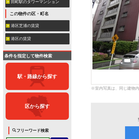
田町駅のタワーマンション
この物件の区・町名
港区芝浦の賃貸
港区の賃貸
条件を指定して物件検索
駅・路線から探す
※室内写真は、同じ建物
区から探す
フリーワード検索