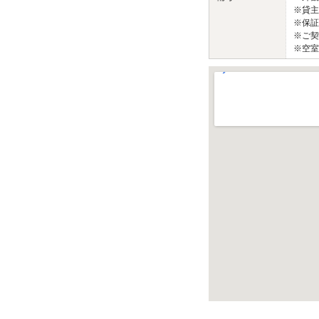
※貸主
※保証
※ご契
※空室