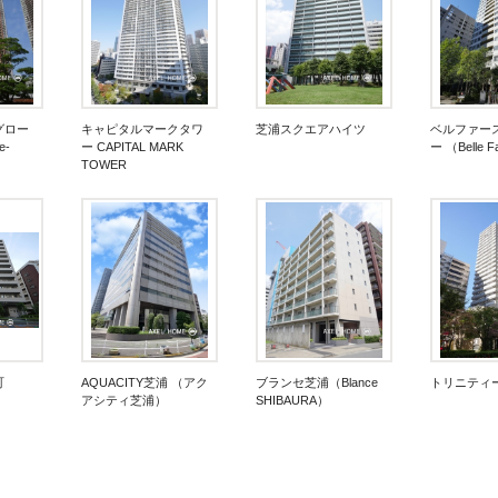
グロー
キャピタルマークタワ
芝浦スクエアハイツ
ベルファー
e-
ー CAPITAL MARK
ー （Belle 
TOWER
町
AQUACITY芝浦 （アク
ブランセ芝浦（Blance
トリニティ
アシティ芝浦）
SHIBAURA）