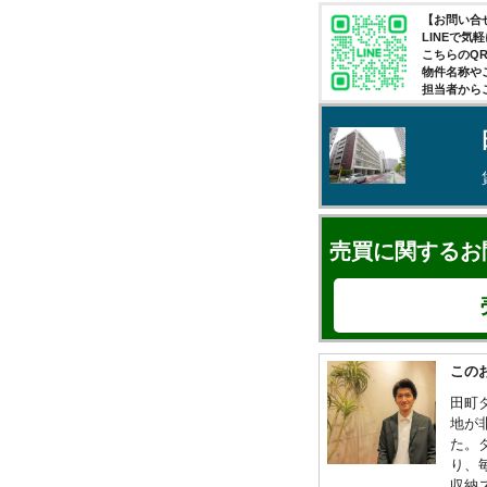
【お問い合せ
LINEで
こちらのQ
物件名称や
担当者から
売買に関するお
この
田町
地が
た。
り、
収納