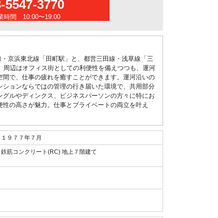
3-5547-3770
時間 10:00〜19:00
線・京浜東北線「田町駅」と、都営三田線・浅草線「三
。周辺はオフィス街としての利便性を備えつつも、運河
空間で、仕事の疲れを癒すことができます。運河沿いの
ンションならではの管理の行き届いた環境で、共用部分
ングルやディンクス、ビジネスパーソンの方々に特にお
便性の高さが魅力。仕事とプライベートの両立を叶え
１９７７年７月
鉄筋コンクリート(RC) 地上７階建て