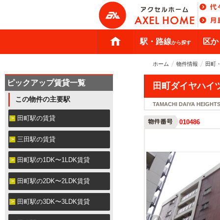
駅・路線
区か
から探す
ホーム
物件情報
田町
ピックアップ賃貸一覧
田町ダイヤハイ
この物件の主要駅
TAMACHI DAIYA HEIGHT
田町駅の賃貸
010486
三田駅の賃貸
田町駅の1DK〜1LDK賃貸
田町駅の2DK〜2LDK賃貸
田町駅の3DK〜3LDK賃貸