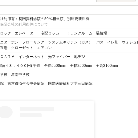
社利用有：初回賃料総額の50％相当額、別途更新料有
保証会社の利用条件について
ロック エレベーター 宅配ロッカー トランクルーム 駐輪場
ニターホン フローリング システムキッチン（ガス） バストイレ別 ウォシュ
置場 クローゼット エアコン
ＣＡＴＶ インターネット 光ファイバー 地デジ
月額４８，４００円) 平置 全長5500mm 全幅2500mm 全高2100mm
学校 港南中学校
院 東京都済生会中央病院 国際医療福祉大学三田病院