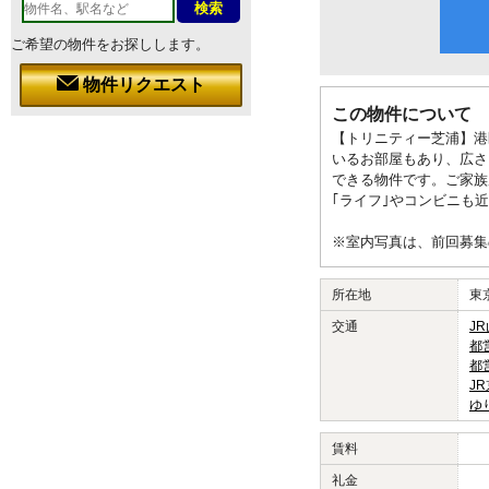
ご希望の物件をお探しします。
物件リクエスト
この物件について
【トリニティー芝浦】港
いるお部屋もあり、広さ
できる物件です。ご家族
｢ライフ｣やコンビニも
※室内写真は、前回募集
所在地
東
交通
J
都
都
J
ゆ
賃料
礼金