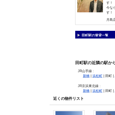
す！
今な
す！
月島
田町駅の賃貸一覧
田町駅の近隣の駅か
JR山手線
:
新橋
|
浜松町
| 田町 |
JR京浜東北線
:
新橋
|
浜松町
| 田町 |
近くの物件リスト