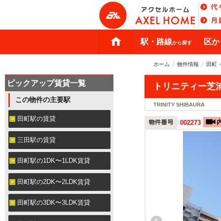
駅・路線
区か
から探す
ホーム
物件情報
田町
ピックアップ賃貸一覧
トリニティー芝
この物件の主要駅
TRINITY SHIBAURA
田町駅の賃貸
002273
三田駅の賃貸
田町駅の1DK〜1LDK賃貸
田町駅の2DK〜2LDK賃貸
田町駅の3DK〜3LDK賃貸