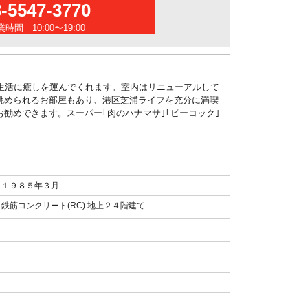
3-5547-3770
時間 10:00〜19:00
生活に癒しを運んでくれます。室内はリニューアルして
眺められるお部屋もあり、港区芝浦ライフを充分に満喫
勧めできます。スーパー｢肉のハナマサ｣｢ピーコック｣
１９８５年３月
鉄筋コンクリート(RC) 地上２４階建て