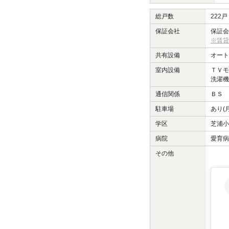
総戸数
222戸
保証会社
保証会
※賃貸
共有設備
オート
室内設備
ＴＶモ
洗濯機
通信関係
ＢＳ 
駐車場
あり(
学区
芝浦小
病院
愛育病
その他