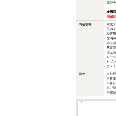
保証会
◆周辺
田町駅
周辺環境
東京タワ
芝浦ク
愛育病院
芝浦海
港芝浦
三田警
港区高
ローソ
セブン
ファミ
備考
※外
※貸主
※保証
※ご契
※空室