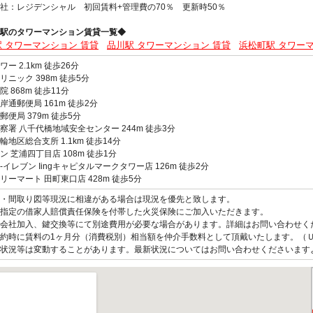
社：レジデンシャル 初回賃料+管理費の70％ 更新時50％
駅のタワーマンション賃貸一覧◆
 タワーマンション 賃貸
品川駅 タワーマンション 賃貸
浜松町駅 タワー
ー 2.1km 徒歩26分
リニック 398m 徒歩5分
 868m 徒歩11分
岸通郵便局 161m 徒歩2分
郵便局 379m 徒歩5分
察署 八千代橋地域安全センター 244m 徒歩3分
輪地区総合支所 1.1km 徒歩14分
ン 芝浦四丁目店 108m 徒歩1分
-イレブン Iingキャピタルマークタワー店 126m 徒歩2分
リーマート 田町東口店 428m 徒歩5分
観・間取り図等現況に相違がある場合は現況を優先と致します。
指定の借家人賠償責任保険を付帯した火災保険にご加入いただきます。
会社加入、鍵交換等にて別途費用が必要な場合があります。詳細はお問い合わせく
約時に賃料の1ヶ月分（消費税別）相当額を仲介手数料として頂戴いたします。（
状況等は変動することがあります。最新状況についてはお問い合わせくださいます