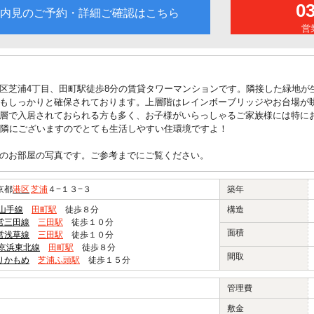
0
内見のご予約・詳細ご確認はこちら
営業
区芝浦4丁目、田町駅徒歩8分の賃貸タワーマンションです。隣接した緑地が
もしっかりと確保されております。上層階はレインボーブリッジやお台場が
層で入居されておられる方も多く、お子様がいらっしゃるご家族様には特にお
近隣にございますのでとても生活しやすい住環境ですよ！
のお部屋の写真です。ご参考までにご覧ください。
京都
港区
芝浦
４−１３−３
築年
R山手線
田町駅
徒歩８分
構造
営三田線
三田駅
徒歩１０分
面積
営浅草線
三田駅
徒歩１０分
R京浜東北線
田町駅
徒歩８分
間取
りかもめ
芝浦ふ頭駅
徒歩１５分
管理費
敷金