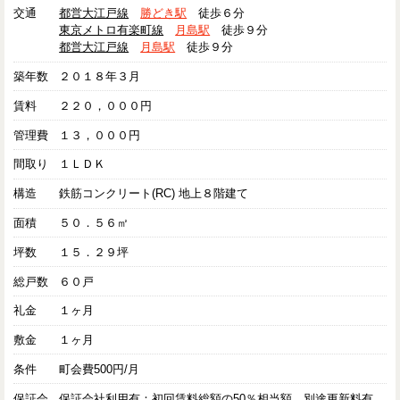
交通
都営大江戸線
勝どき駅
徒歩６分
東京メトロ有楽町線
月島駅
徒歩９分
都営大江戸線
月島駅
徒歩９分
築年数
２０１８年３月
賃料
２２０，０００円
管理費
１３，０００円
間取り
１ＬＤＫ
構造
鉄筋コンクリート(RC) 地上８階建て
面積
５０．５６㎡
坪数
１５．２９坪
総戸数
６０戸
礼金
１ヶ月
敷金
１ヶ月
条件
町会費500円/月
保証会
保証会社利用有：初回賃料総額の50％相当額、別途更新料有