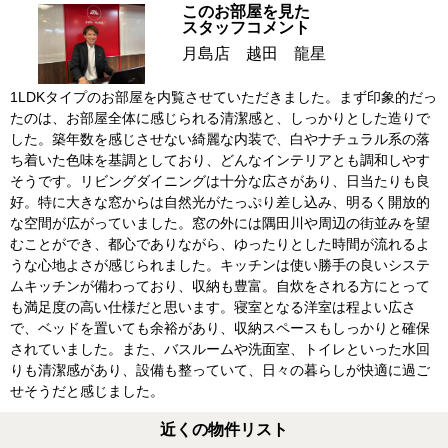
このお部屋を見た
スタッフコメント
月島店 越田 龍星
1LDKタイプのお部屋を内覧させていただきました。まず印象的だっ
たのは、お部屋全体に感じられる清潔感と、しっかりとした造りで
した。築年数を感じさせない綺麗な内装で、白やナチュラル系の落
ち着いた色味を基調としており、どんなインテリアとも調和しやす
そうです。リビングダイニングは十分な広さがあり、日当たりも良
好。特に大きな窓からは自然光がたっぷり差し込み、明るく開放的
な空間が広がっていました。窓の外には隅田川や周辺の街並みを望
むことができ、都心でありながら、ゆったりとした時間が流れるよ
うな心地よさが感じられました。キッチンは使い勝手の良いシステ
ムキッチンが備わっており、収納も豊富。自炊をされる方にとって
も満足度の高い仕様だと思います。寝室となる洋室は程よい広さ
で、ベッドを置いても余裕があり、収納スペースもしっかりと確保
されていました。また、バスルームや洗面室、トイレといった水回
りも清潔感があり、設備も整っていて、日々の暮らしが快適に過ご
せそうだと感じました。
近くの物件リスト