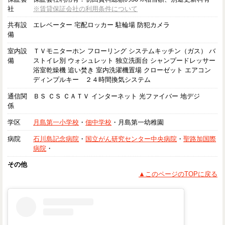
社
※賃貸保証会社の利用条件について
共有設
エレベーター 宅配ロッカー 駐輪場 防犯カメラ
備
室内設
ＴＶモニターホン フローリング システムキッチン（ガス） バ
備
ストイレ別 ウォシュレット 独立洗面台 シャンプードレッサー
浴室乾燥機 追い焚き 室内洗濯機置場 クローゼット エアコン
ディンプルキー ２４時間換気システム
通信関
ＢＳ ＣＳ ＣＡＴＶ インターネット 光ファイバー 地デジ
係
学区
月島第一小学校
・
佃中学校
・月島第一幼稚園
病院
石川島記念病院
・
国立がん研究センター中央病院
・
聖路加国際
病院
・
その他
▲このページのTOPに戻る