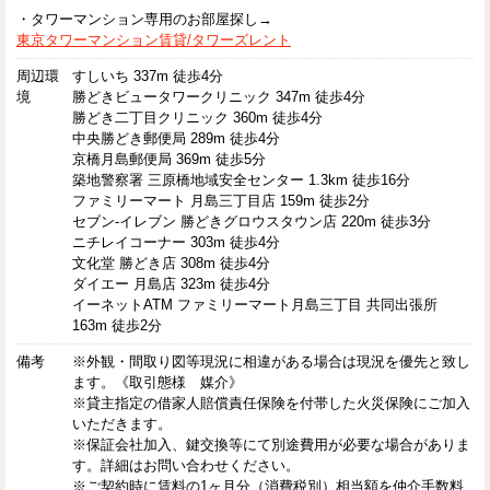
・タワーマンション専用のお部屋探し→
東京タワーマンション賃貸/タワーズレント
周辺環
すしいち 337m 徒歩4分
境
勝どきビュータワークリニック 347m 徒歩4分
勝どき二丁目クリニック 360m 徒歩4分
中央勝どき郵便局 289m 徒歩4分
京橋月島郵便局 369m 徒歩5分
築地警察署 三原橋地域安全センター 1.3km 徒歩16分
ファミリーマート 月島三丁目店 159m 徒歩2分
セブン-イレブン 勝どきグロウスタウン店 220m 徒歩3分
ニチレイコーナー 303m 徒歩4分
文化堂 勝どき店 308m 徒歩4分
ダイエー 月島店 323m 徒歩4分
イーネットATM ファミリーマート月島三丁目 共同出張所
163m 徒歩2分
備考
※外観・間取り図等現況に相違がある場合は現況を優先と致し
ます。《取引態様 媒介》
※貸主指定の借家人賠償責任保険を付帯した火災保険にご加入
いただきます。
※保証会社加入、鍵交換等にて別途費用が必要な場合がありま
す。詳細はお問い合わせください。
※ご契約時に賃料の1ヶ月分（消費税別）相当額を仲介手数料