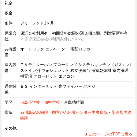
礼金
敷金
条件
フリーレント1ヶ月
保証会
保証会社利用有：初回賃料総額の50％相当額、別途更新料有
社
※賃貸保証会社の利用条件について
共有設
オートロック エレベーター 宅配ロッカー
備
室内設
ＴＶモニターホン フローリング システムキッチン（ガス） バ
備
ストイレ別 ウォシュレット 独立洗面台 浴室乾燥機 室内洗濯
機置場 クローゼット エアコン
通信関
ＢＳ インターネット 光ファイバー 地デジ
係
学区
佃島小学校
・
佃中学校
・月島幼稚園
病院
石川島記念病院
・
国立がん研究センター中央病院
・
聖路加国際
病院
・
その他
▲このページのTOPに戻る