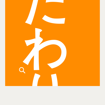
だ
わ
り