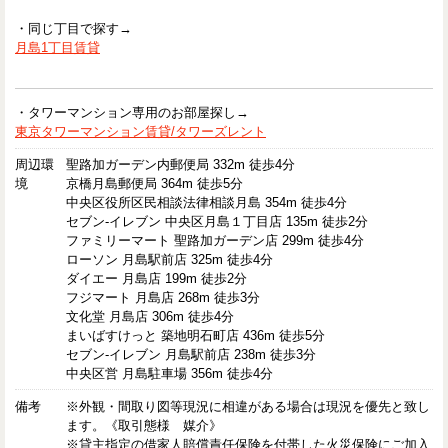
・同じ丁目で探す→
月島1丁目賃貸
・タワーマンション専用のお部屋探し→
東京タワーマンション賃貸/タワーズレント
周辺環
聖路加ガーデン内郵便局 332m 徒歩4分
境
京橋月島郵便局 364m 徒歩5分
中央区役所区民相談法律相談月島 354m 徒歩4分
セブン-イレブン 中央区月島１丁目店 135m 徒歩2分
ファミリーマート 聖路加ガーデン店 299m 徒歩4分
ローソン 月島駅前店 325m 徒歩4分
ダイエー 月島店 199m 徒歩2分
フジマート 月島店 268m 徒歩3分
文化堂 月島店 306m 徒歩4分
まいばすけっと 築地明石町店 436m 徒歩5分
セブン-イレブン 月島駅前店 238m 徒歩3分
中央区営 月島駐車場 356m 徒歩4分
備考
※外観・間取り図等現況に相違がある場合は現況を優先と致し
ます。《取引態様 媒介》
※貸主指定の借家人賠償責任保険を付帯した火災保険にご加入