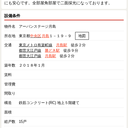
にも安心です。全部屋角部屋で二面採光になっております。
設備条件
物件名
アーバンステージ月島
所在地
東京都
中央区
月島
１－１９－９
地図
交通
東京メトロ有楽町線
月島駅
徒歩２分
都営大江戸線
勝どき駅
徒歩９分
都営大江戸線
月島駅
徒歩２分
築年数
２０１８年１月
賃料
管理費
間取り
構造
鉄筋コンクリート(RC) 地上５階建て
面積
総戸数
15戸