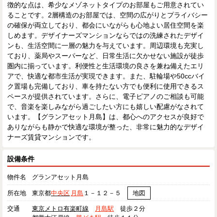
徴的な点は、希少なメゾネットタイプのお部屋もご用意されてい
ることです。2層構造のお部屋では、空間の広がりとプライバシー
の確保が両立しており、都会にいながらも心地よい居住空間を楽
しめます。デザイナーズマンションならではの洗練されたデザイ
ンも、生活空間に一層の魅力を与えています。周辺環境も充実し
ており、薬局やスーパーなど、日常生活に欠かせない施設が徒歩
圏内に揃っています。利便性と生活環境の良さを兼ね備えたエリ
アで、快適な都市生活が実現できます。また、駐輪場や50ccバイ
ク置場も完備しており、車を持たない方でも便利に使用できるス
ペースが提供されています。さらに、電子ピアノのご相談も可能
で、音楽を楽しみながら過ごしたい方にも嬉しい配慮がなされて
います。【グランアセット月島】は、都心へのアクセスが良好で
ありながらも静かで快適な環境が整った、非常に魅力的なデザイ
ナーズ賃貸マンションです。
設備条件
物件名
グランアセット月島
所在地
東京都
中央区
月島
１－１２－５
地図
交通
東京メトロ有楽町線
月島駅
徒歩２分