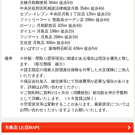
京橋月島郵便局 364m 徒歩5分
中央区役所区民相談法律相談月島 354m 徒歩4分
セブン-イレブン 中央区月島１丁目店 135m 徒歩2分
ファミリーマート 聖路加ガーデン店 299m 徒歩4分
ローソン 月島駅前店 325m 徒歩4分
ダイエー 月島店 199m 徒歩2分
フジマート 月島店 268m 徒歩3分
文化堂 月島店 306m 徒歩4分
まいばすけっと 築地明石町店 436m 徒歩5分
備考
※外観・間取り図等現況に相違がある場合は現況を優先と致し
ます。《取引態様 媒介》
※貸主指定の借家人賠償責任保険を付帯した火災保険にご加入
いただきます。
※保証会社加入、鍵交換等にて別途費用が必要な場合がありま
す。詳細はお問い合わせください。
※ご契約時に賃料の1ヶ月分（消費税別）相当額を仲介手数料
として頂戴いたします。（ＵＲ賃貸は除く）
※空室状況等は変動することがあります。最新状況については
お問い合わせくださいますようお願いいたします。
月島店 (お店MAP)