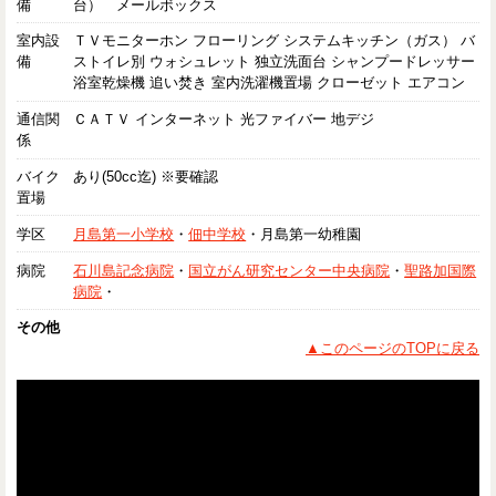
備
台） メールボックス
室内設
ＴＶモニターホン フローリング システムキッチン（ガス） バ
備
ストイレ別 ウォシュレット 独立洗面台 シャンプードレッサー
浴室乾燥機 追い焚き 室内洗濯機置場 クローゼット エアコン
通信関
ＣＡＴＶ インターネット 光ファイバー 地デジ
係
バイク
あり(50cc迄) ※要確認
置場
学区
月島第一小学校
・
佃中学校
・月島第一幼稚園
病院
石川島記念病院
・
国立がん研究センター中央病院
・
聖路加国際
病院
・
その他
▲このページのTOPに戻る