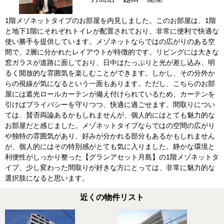
1階メゾネットタイプのお部屋を内見しました。このお部屋は、1階
と地下1階にそれぞれトイレが配置されており、非常に便利で快適な
使い勝手を提供しています。メゾネットならではの広がりのある空
間で、2層に分かれたレイアウトが特徴的です。リビングには大きな
窓ガラスが道路に面しており、日中はたっぷりと光が差し込み、明
るく開放的な雰囲気を楽しむことができます。しかし、その分外か
らの視線が気になるという一面もあります。ただし、こちらのお部
屋には遮光ロールカーテンが備え付けられているため、カーテンを
引けばプライバシーを守りつつ、快適に過ごせます。間取りについ
ては、賛否両論あるかもしれませんが、個人的にはとても魅力的な
お部屋だと感じました。メゾネットタイプならではの空間の広がり
や独特の雰囲気があり、好みが分かれる部分もあるかもしれません
が、個人的にはその特別感がとても気に入りました。静かな環境と
利便性がしっかり整った【グランアセット月島】の1階メゾネットタ
イプ、少し変わった間取りが好きな方にとっては、非常に魅力的な
選択肢になると思います。
近くの物件リスト