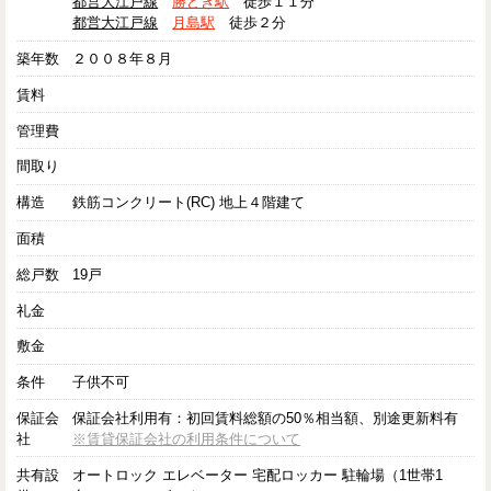
都営大江戸線
勝どき駅
徒歩１１分
都営大江戸線
月島駅
徒歩２分
築年数
２００８年８月
賃料
管理費
間取り
構造
鉄筋コンクリート(RC) 地上４階建て
面積
総戸数
19戸
礼金
敷金
条件
子供不可
保証会
保証会社利用有：初回賃料総額の50％相当額、別途更新料有
社
※賃貸保証会社の利用条件について
共有設
オートロック エレベーター 宅配ロッカー 駐輪場（1世帯1