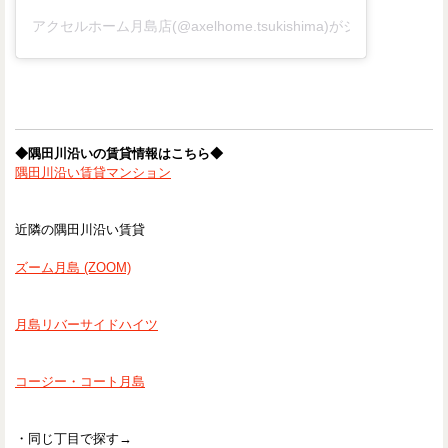
アクセルホーム月島店(@axelhome.tsukishima)がシェアした投稿
◆隅田川沿いの賃貸情報はこちら◆
隅田川沿い賃貸マンション
近隣の隅田川沿い賃貸
ズーム月島 (ZOOM)
月島リバーサイドハイツ
コージー・コート月島
・同じ丁目で探す→