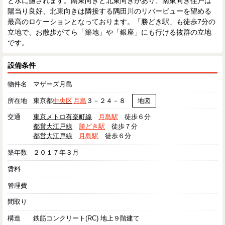
と水に癒されます。南東向きと北東向きがあり、南東向き住戸は
陽当り良好、北東向きは隣接する隅田川のリバービューを望める
最高のロケーションとなっております。「勝どき駅」も徒歩7分の
立地で、お散歩がてら「築地」や「銀座」にも行ける抜群の立地
です。
設備条件
物件名
マザーズ月島
所在地
東京都
中央区
月島
３－２４－８
地図
交通
東京メトロ有楽町線
月島駅
徒歩６分
都営大江戸線
勝どき駅
徒歩７分
都営大江戸線
月島駅
徒歩６分
築年数
２０１７年３月
賃料
管理費
間取り
構造
鉄筋コンクリート(RC) 地上９階建て