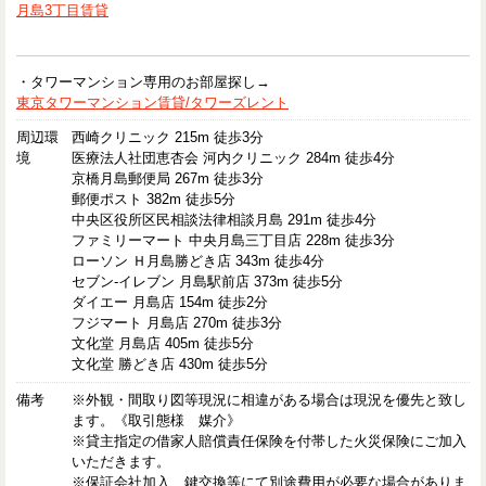
月島3丁目賃貸
・タワーマンション専用のお部屋探し→
東京タワーマンション賃貸/タワーズレント
周辺環
西崎クリニック 215m 徒歩3分
境
医療法人社団恵杏会 河内クリニック 284m 徒歩4分
京橋月島郵便局 267m 徒歩3分
郵便ポスト 382m 徒歩5分
中央区役所区民相談法律相談月島 291m 徒歩4分
ファミリーマート 中央月島三丁目店 228m 徒歩3分
ローソン Ｈ月島勝どき店 343m 徒歩4分
セブン-イレブン 月島駅前店 373m 徒歩5分
ダイエー 月島店 154m 徒歩2分
フジマート 月島店 270m 徒歩3分
文化堂 月島店 405m 徒歩5分
文化堂 勝どき店 430m 徒歩5分
備考
※外観・間取り図等現況に相違がある場合は現況を優先と致し
ます。《取引態様 媒介》
※貸主指定の借家人賠償責任保険を付帯した火災保険にご加入
いただきます。
※保証会社加入、鍵交換等にて別途費用が必要な場合がありま