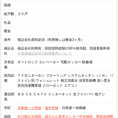
面積
総戸数
３０戸
礼金
敷金
条件
保証会社原則必須（利用無しは敷金2ヶ月）
保証会
保証会社利用有：初回賃料総額の50％相当額、別途更新料有
社
※賃貸保証会社の利用条件について
共有設
オートロック エレベーター 宅配ロッカー 駐輪場
備
室内設
ＴＶモニターホン フローリング システムキッチン（ＩＨ） バ
備
ストイレ別 ウォシュレット 独立洗面台 浴室乾燥機 追い焚き
室内洗濯機置場 クローゼット エアコン
通信関
ＢＳ ＣＳ ＣＡＴＶ インターネット 光ファイバー 地デジ
係
学区
月島第一小学校
・
佃中学校
・月島第一幼稚園
病院
石川島記念病院
・
国立がん研究センター中央病院
・
聖路加国際