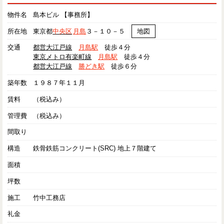
物件名
島本ビル 【事務所】
所在地
東京都
中央区
月島
３－１０－５
地図
交通
都営大江戸線
月島駅
徒歩４分
東京メトロ有楽町線
月島駅
徒歩４分
都営大江戸線
勝どき駅
徒歩６分
築年数
１９８７年１１月
賃料
（税込み）
管理費
（税込み）
間取り
構造
鉄骨鉄筋コンクリート(SRC) 地上７階建て
面積
坪数
施工
竹中工務店
礼金