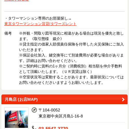
・タワーマンション専用のお部屋探し→
東京タワーマンション賃貸/タワーズレント
備考
※外観・間取り図等現況に相違がある場合は現況を優先と致し
ます。《取引態様 媒介》
※貸主指定の借家人賠償責任保険を付帯した火災保険にご加入
いただきます。
※保証会社加入、鍵交換等にて別途費用が必要な場合がありま
す。詳細はお問い合わせください。
※ご契約時に賃料の1ヶ月分（消費税別）相当額を仲介手数料
として頂戴いたします。（ＵＲ賃貸は除く）
※空室状況等は変動することがあります。最新状況については
お問い合わせくださいますようお願いいたします。
月島店 (お店MAP)
〒104-0052
東京都中央区月島1-16-8
03-5547-3770