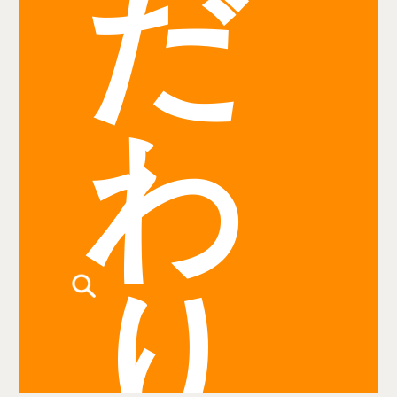
だ
わ
り