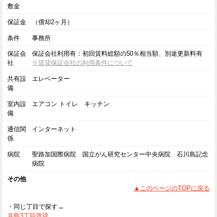
敷金
保証金
（償却2ヶ月）
条件
事務所
保証会
保証会社利用有：初回賃料総額の50％相当額、別途更新料有
社
※賃貸保証会社の利用条件について
共有設
エレベーター
備
室内設
エアコン トイレ キッチン
備
通信関
インターネット
係
病院
聖路加国際病院 国立がん研究センター中央病院 石川島記念
病院
その他
▲このページのTOPに戻る
・同じ丁目で探す→
月島3丁目賃貸