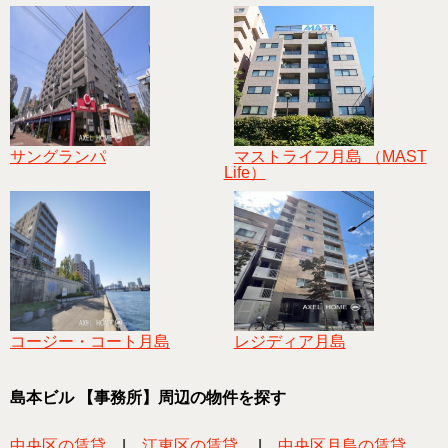
サングランパ
マストライフ月島 （MAST
Life）
コージー・コート月島
レジディア月島
島本ビル 【事務所】周辺の物件を探す
中央区の賃貸
|
江東区の賃貸
|
中央区月島の賃貸