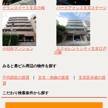
グランスイート文京小桜
パークアクシス文京ステージ
小日向マンション
エクセレントシティ文京江戸
川橋
みると勇ビル周辺の物件を探す
千代田区の賃貸
|
文京・池袋の賃貸
|
文京区水道の賃
貸
こだわり検索条件から探す