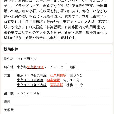
好です。周辺には、スーパー「まいばすけっと」や「マルエツプ
チ」、ドラッグストア、飲食店など生活利便施設が充実。神田川
沿いの遊歩道や小石川植物園も徒歩圏内にあり、都心にいながら
緑や水辺の潤いを感じられる住環境が魅力です。立地は東京メト
ロ有楽町線「江戸川橋駅」徒歩5分、東京メトロ丸ノ内線「茗荷谷
駅」や東京メトロ東西線「神楽坂駅」も徒歩圏内で利用可能で、
都心主要エリアへのアクセスも良好。新宿・池袋・銀座方面へも
移動ができ、通勤や通学にも非常に便利です。
設備条件
物件名
みると勇ビル
所在地
東京都
文京区
水道
２－１３－２
地図
交通
東京メトロ有楽町線
江戸川橋駅
徒歩５分
東京メトロ東西線
神楽坂駅
徒歩１１分
東京メトロ丸ノ内線
茗荷谷駅
徒歩１１分
築年数
２０１６年４月
賃料
管理費