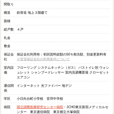
間取り
構造
鉄骨造 地上３階建て
面積
総戸数
４戸
礼金
敷金
保証会
保証会社利用有：初回賃料総額の50％相当額、別途更新料有
社
※賃貸保証会社の利用条件について
室内設
フローリング システムキッチン（ガス） バストイレ別 ウォシ
備
ュレット シャンプードレッサー 室内洗濯機置場 クローゼット
エアコン
通信関
インターネット 光ファイバー 地デジ
係
学区
小日向台町小学校 音羽中学校
病院
国立国際医療研究センター病院
・JCHO東京新宿メディカルセ
ンター 東京逓信病院 東京都立大塚病院