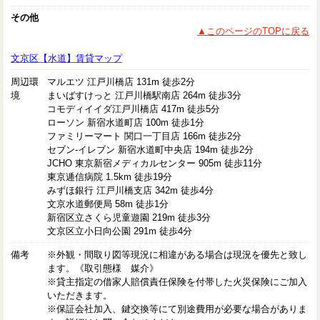
その他
▲このページのTOPに戻る
文京区【水道】賃貸マップ
周辺環
マルエツ 江戸川橋店 131m 徒歩2分
境
まいばすけっと 江戸川橋駅南店 264m 徒歩3分
コモディイイダ江戸川橋店 417m 徒歩5分
ローソン 新宿水道町店 100m 徒歩1分
ファミリーマート 関口一丁目店 166m 徒歩2分
セブン-イレブン 新宿水道町中央店 194m 徒歩2分
JCHO 東京新宿メディカルセンター 905m 徒歩11分
東京逓信病院 1.5km 徒歩19分
みずほ銀行 江戸川橋支店 342m 徒歩4分
文京水道郵便局 58m 徒歩1分
新宿区立さくら児童遊園 219m 徒歩3分
文京区立小日向公園 291m 徒歩4分
備考
※外観・間取り図等現況に相違がある場合は現況を優先と致し
ます。《取引態様 媒介》
※貸主指定の借家人賠償責任保険を付帯した火災保険にご加入
いただきます。
※保証会社加入、鍵交換等にて別途費用が必要な場合がありま