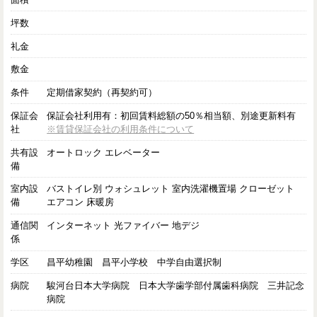
坪数
礼金
敷金
条件
定期借家契約（再契約可）
保証会
保証会社利用有：初回賃料総額の50％相当額、別途更新料有
社
※賃貸保証会社の利用条件について
共有設
オートロック エレベーター
備
室内設
バストイレ別 ウォシュレット 室内洗濯機置場 クローゼット
備
エアコン 床暖房
通信関
インターネット 光ファイバー 地デジ
係
学区
昌平幼稚園 昌平小学校 中学自由選択制
病院
駿河台日本大学病院 日本大学歯学部付属歯科病院 三井記念
病院