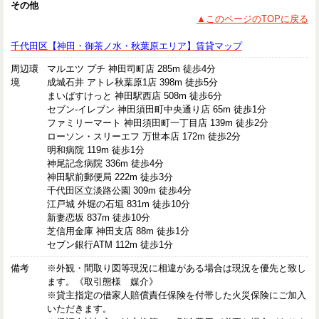
その他
▲このページのTOPに戻る
千代田区【神田・御茶ノ水・秋葉原エリア】賃貸マップ
周辺環
マルエツ プチ 神田司町店 285m 徒歩4分
境
成城石井 アトレ秋葉原1店 398m 徒歩5分
まいばすけっと 神田駅西店 508m 徒歩6分
セブン-イレブン 神田須田町中央通り店 65m 徒歩1分
ファミリーマート 神田須田町一丁目店 139m 徒歩2分
ローソン・スリーエフ 万世本店 172m 徒歩2分
明和病院 119m 徒歩1分
神尾記念病院 336m 徒歩4分
神田駅前郵便局 222m 徒歩3分
千代田区立淡路公園 309m 徒歩4分
江戸城 外堀の石垣 831m 徒歩10分
新妻恋坂 837m 徒歩10分
芝信用金庫 神田支店 88m 徒歩1分
セブン銀行ATM 112m 徒歩1分
備考
※外観・間取り図等現況に相違がある場合は現況を優先と致し
ます。《取引態様 媒介》
※貸主指定の借家人賠償責任保険を付帯した火災保険にご加入
いただきます。