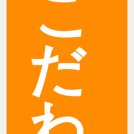
こ
だ
わ