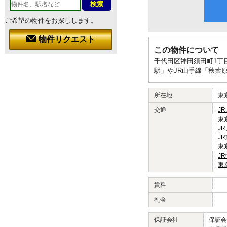
ご希望の物件をお探しします。
物件リクエスト
この物件について
千代田区神田須田町1丁
駅」やJR山手線「秋葉
所在地
東
交通
J
東
J
J
東
J
東
賃料
礼金
保証会社
保証会