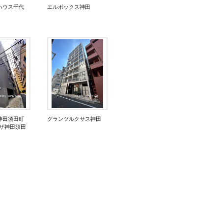
ハウス千代
エルボックス神田
A神田須田町
グランツルクサス神田
ンザ神田須田