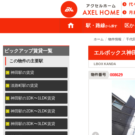
駅・路線
区か
から探す
ホーム
物件情報
千代
ピックアップ賃貸一覧
エルボックス神
この物件の主要駅
LBOX KANDA
神田駅の賃貸
008629
淡路町駅の賃貸
神田駅の1DK〜1LDK賃貸
神田駅の2DK〜2LDK賃貸
神田駅の3DK〜3LDK賃貸