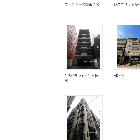
プラティーヌ御茶ノ水
レスプリヴァル
JLBグランエクリュ神
AKビル
田