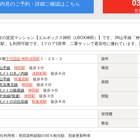
0
内見のご予約・詳細ご確認はこちら
営業
目の賃貸マンション【エルボックス神田（LBOX神田）】です。JR山手線「
原駅」も利用可能です。1フロア1世帯、二重サッシで遮音性に優れています
京都
千代田区
神田須田町
１－２０－２
築年
R山手線
神田駅
徒歩３分
構造
京メトロ丸ノ内線
淡路町駅
徒歩６分
R山手線
秋葉原駅
徒歩８分
面積
R京浜東北線
神田駅
徒歩３分
京メトロ銀座線
神田駅
徒歩３分
R中央線(快速)
神田駅
徒歩３分
間取
京メトロ日比谷線
秋葉原駅
徒歩８分
管理費
敷金
社利用有：初回賃料総額の50％相当額、別途更新料有