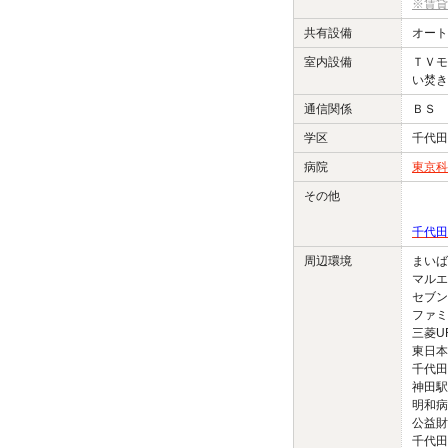
※賃貸
共有設備
オート
室内設備
ＴＶモ
い焚き
通信関係
ＢＳ 
学区
千代田
病院
東京科
その他
千代田
周辺環境
まいば
マルエ
セブン
ファミ
三菱U
東日本
千代田
神田駅
明和病
公益財
千代田