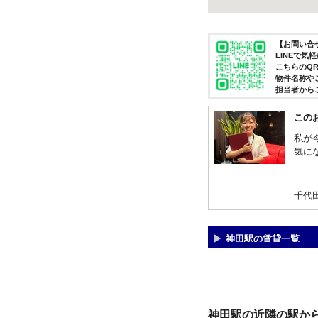
【お問い合せ
LINEで
こちらのQ
物件名称や
担当者から
この
私が
気に
千代
神田駅の賃貸一覧
神田駅の近隣の駅か