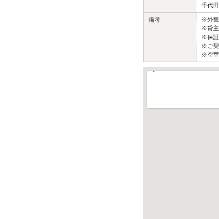
千代田
備考
※外
※貸主
※保証
※ご契
※空室