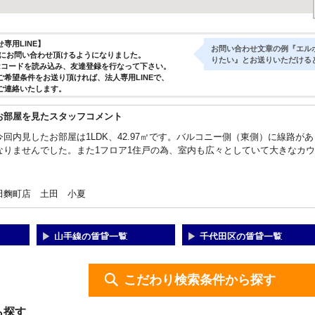
専用LINE】
お問い合わせ文章の例『エル
気軽にお問い合わせ頂けるようになりました。
りたい』とお送りいただける
Rコードを読み込み、友達登録を行なって下さい。
ご希望条件をお送り頂ければ、法人専用LINEで、
ご連絡いたします。
お部屋を見たスタッフコメント
今回内見したお部屋は1LDK、42.97㎡です。バルコニー側（東側）に線路
なりませんでした。また1フロア1住戸の為、室内も広々としていて大きなカ
田麴町店 土田 小夏
山手線の賃貸一覧
千代田区の賃貸一覧
こだわり検索条件から探す
ら探す