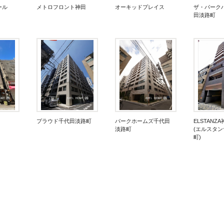
ール
メトロフロント神田
オーキッドプレイス
ザ・パーク
田淡路町
プラウド千代田淡路町
パークホームズ千代田
ELSTANZ
淡路町
(エルスタ
町)