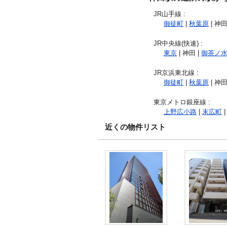
JR山手線
:
御徒町
|
秋葉原
| 神田
JR中央線(快速)
:
東京
| 神田 |
御茶ノ
JR京浜東北線
:
御徒町
|
秋葉原
| 神田
東京メトロ銀座線
:
上野広小路
|
末広町
|
近くの物件リスト