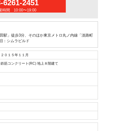
3-6261-2451
時間 10:00〜19:00
神田駅」徒歩3分、そのほか東京メトロ丸ノ内線「淡路町
。旧：シムラビルド
２０１５年１１月
鉄筋コンクリート(RC) 地上８階建て