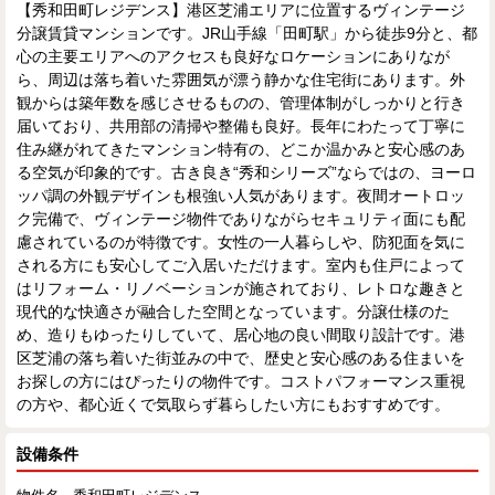
【秀和田町レジデンス】港区芝浦エリアに位置するヴィンテージ
分譲賃貸マンションです。JR山手線「田町駅」から徒歩9分と、都
心の主要エリアへのアクセスも良好なロケーションにありなが
ら、周辺は落ち着いた雰囲気が漂う静かな住宅街にあります。外
観からは築年数を感じさせるものの、管理体制がしっかりと行き
届いており、共用部の清掃や整備も良好。長年にわたって丁寧に
住み継がれてきたマンション特有の、どこか温かみと安心感のあ
る空気が印象的です。古き良き“秀和シリーズ”ならではの、ヨーロ
ッパ調の外観デザインも根強い人気があります。夜間オートロッ
ク完備で、ヴィンテージ物件でありながらセキュリティ面にも配
慮されているのが特徴です。女性の一人暮らしや、防犯面を気に
される方にも安心してご入居いただけます。室内も住戸によって
はリフォーム・リノベーションが施されており、レトロな趣きと
現代的な快適さが融合した空間となっています。分譲仕様のた
め、造りもゆったりしていて、居心地の良い間取り設計です。港
区芝浦の落ち着いた街並みの中で、歴史と安心感のある住まいを
お探しの方にはぴったりの物件です。コストパフォーマンス重視
の方や、都心近くで気取らず暮らしたい方にもおすすめです。
設備条件