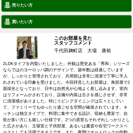
売りたい方
買いたい方
このお部屋を見た
スタッフコメント
千代田麹町店 大場 康裕
2LDKタイプを内覧いたしました。外観は歴史ある「秀和」シリーズ
ならではのヨーロッパ調のデザインで、築年数は経過しています
が、しっかりと管理されており、共用部は非常に清潔で丁寧に手入
れされている印象を受けました。今回拝見したお部屋は、角部屋で2
面採光となっており、日中は自然光が心地よく差し込みます。室内
はリフォームがされており、設備や内装は古さを感じさせず、非常
に清潔感がありました。特にリビングダイニングは広々としてい
て、ファミリーでもゆったり過ごせる空間が確保されています。キ
ッチンは独立タイプで、料理に集中できる設計。収納も豊富で、自
炊が多い方にも嬉しい仕様です。2つの居室もそれぞれしっかりとし
た広さがあり、主寝室と子供部屋、あるいは書斎や在宅ワークスペ
ースとしても活用できそうです。また、夜間はオートロックが作動