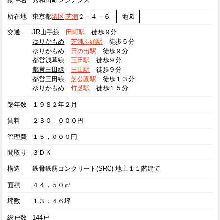
物件名
秀和田町レジデンス
所在地
東京都
港区
芝浦
２－４－６
地図
交通
JR山手線
田町駅
徒歩９分
ゆりかもめ
芝浦ふ頭駅
徒歩５分
ゆりかもめ
日の出駅
徒歩９分
都営浅草線
三田駅
徒歩９分
都営三田線
三田駅
徒歩９分
都営三田線
芝公園駅
徒歩１３分
ゆりかもめ
竹芝駅
徒歩１５分
築年数
１９８２年２月
賃料
２３０，０００円
管理費
１５，０００円
間取り
３ＤＫ
構造
鉄骨鉄筋コンクリート(SRC) 地上１１階建て
面積
４４．５０㎡
坪数
１３．４６坪
総戸数
144戸