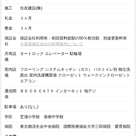
施工
住友建設(株)
礼金
１ヶ月
敷金
１ヶ月
保証会
保証会社利用有：初回賃料総額の50％相当額、別途更新料有
社
※賃貸保証会社の利用条件について
共有設
オートロック エレベーター 駐輪場
備
室内設
フローリング システムキッチン（ガス） バストイレ別 独立洗
備
面台 室内洗濯機置場 クローゼット ウォークインクローゼット
エアコン
通信関
ＢＳ ＣＳ ＣＡＴＶ インターネット 地デジ
係
駐車場
あり(なし)
学区
芝浦小学校 港南中学校
病院
東京都済生会中央病院 国際医療福祉大学三田病院 愛育病院