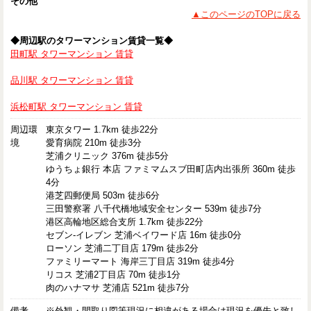
その他
▲このページのTOPに戻る
◆周辺駅のタワーマンション賃貸一覧◆
田町駅 タワーマンション 賃貸
品川駅 タワーマンション 賃貸
浜松町駅 タワーマンション 賃貸
周辺環
東京タワー 1.7km 徒歩22分
境
愛育病院 210m 徒歩3分
芝浦クリニック 376m 徒歩5分
ゆうちょ銀行 本店 ファミマムスブ田町店内出張所 360m 徒歩
4分
港芝四郵便局 503m 徒歩6分
三田警察署 八千代橋地域安全センター 539m 徒歩7分
港区高輪地区総合支所 1.7km 徒歩22分
セブン-イレブン 芝浦ベイワード店 16m 徒歩0分
ローソン 芝浦二丁目店 179m 徒歩2分
ファミリーマート 海岸三丁目店 319m 徒歩4分
リコス 芝浦2丁目店 70m 徒歩1分
肉のハナマサ 芝浦店 521m 徒歩7分
備考
※外観・間取り図等現況に相違がある場合は現況を優先と致し