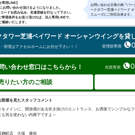
専用LINE】
お問い合わせ文章の例『パー
気軽にお問い合わせ頂けるようになりました。
ークタワー芝浦ベイワード 
Rコードを読み込み、友達登録を行なって下さい。
スムーズにご対応出来ます。
ご希望条件をお送り頂ければ、法人専用LINEで、
ご連絡いたします。
クタワー芝浦ベイワード オーシャンウイングを貸
管理部専用
集・管理はアクセルホームにお任せ下さい！！
0
問い合わせ窓口はこちらから！
売買専用
売りたい方のご相談
お部屋を見たスタッフコメント
スをメインに、開放感がある吹き抜けのエントランス、お洒落でシンプルなフ
にも気を使わない内廊下ですよ～
田麹町店 大場 康裕