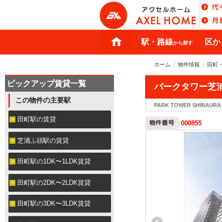
駅・路線
区か
から探す
ホーム
物件情報
田町
ピックアップ賃貸一覧
パークタワー芝
この物件の主要駅
PARK TOWER SHIBAURA
田町駅の賃貸
000855
芝浦ふ頭駅の賃貸
田町駅の1DK〜1LDK賃貸
田町駅の2DK〜2LDK賃貸
田町駅の3DK〜3LDK賃貸