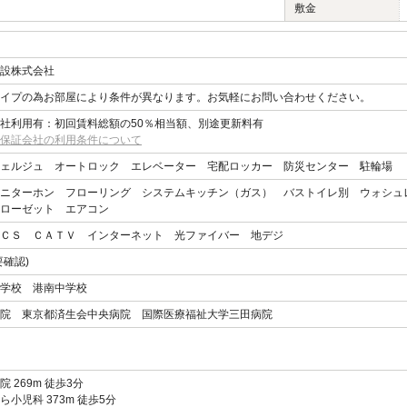
敷金
設株式会社
イプの為お部屋により条件が異なります。お気軽にお問い合わせください。
社利用有：初回賃料総額の50％相当額、別途更新料有
保証会社の利用条件について
ェルジュ オートロック エレベーター 宅配ロッカー 防災センター 駐輪場
ニターホン フローリング システムキッチン（ガス） バストイレ別 ウォシュ
ローゼット エアコン
ＣＳ ＣＡＴＶ インターネット 光ファイバー 地デジ
要確認)
学校 港南中学校
院 東京都済生会中央病院 国際医療福祉大学三田病院
院 269m 徒歩3分
ら小児科 373m 徒歩5分