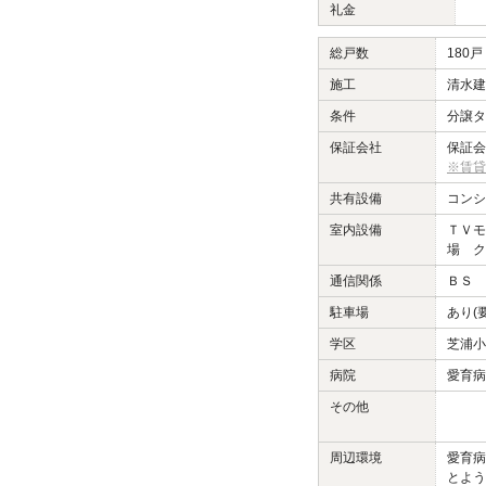
礼金
総戸数
180戸
施工
清水建
条件
分譲タ
保証会社
保証会
※賃貸
共有設備
コンシ
室内設備
ＴＶモ
場 ク
通信関係
ＢＳ 
駐車場
あり(
学区
芝浦小
病院
愛育病
その他
周辺環境
愛育病
とよう