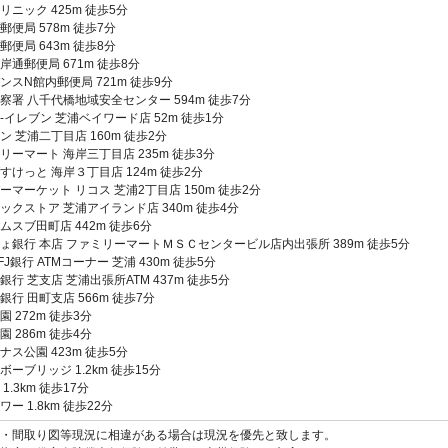
リニック 425m 徒歩5分
郵便局 578m 徒歩7分
郵便局 643m 徒歩8分
岸通郵便局 671m 徒歩8分
ンスN館内郵便局 721m 徒歩9分
察署 八千代橋地域安全センター 594m 徒歩7分
-イレブン 芝浦ベイワード店 52m 徒歩1分
ン 芝浦二丁目店 160m 徒歩2分
リーマート 海岸三丁目店 235m 徒歩3分
すけっと 海岸３丁目店 124m 徒歩2分
ーマーケット リコス 芝浦2丁目店 150m 徒歩2分
ックストア 芝浦アイランド店 340m 徒歩4分
ムスブ田町店 442m 徒歩6分
ょ銀行 本店 ファミリーマートＭＳＣセンタービル店内出張所 389m 徒歩5分
J銀行 ATMコーナー 芝浦 430m 徒歩5分
銀行 芝支店 芝浦出張所ATM 437m 徒歩5分
銀行 田町支店 566m 徒歩7分
園 272m 徒歩3分
園 286m 徒歩4分
ナス公園 423m 徒歩5分
ボーブリッジ 1.2km 徒歩15分
1.3km 徒歩17分
ー 1.8km 徒歩22分
観・間取り図等現況に相違がある場合は現況を優先と致します。