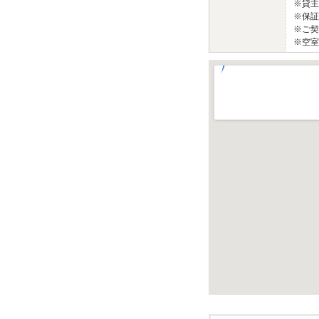
※貸主
※保証
※ご契
※空室