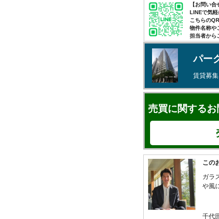
【お問い合せ
LINEで
こちらのQ
物件名称や
担当者から
パー
賃貸募
売買に関するお
この
ガラ
や風
千代