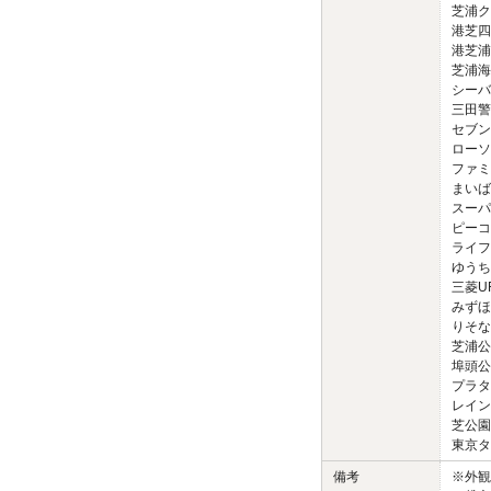
芝浦ク
港芝四
港芝浦
芝浦海
シーバ
三田警
セブン
ローソ
ファミ
まいば
スーパ
ピーコ
ライフ
ゆうち
三菱UF
みずほ
りそな
芝浦公
埠頭公
プラタ
レイン
芝公園 
東京タワ
備考
※外