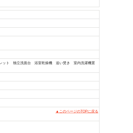
レット 独立洗面台 浴室乾燥機 追い焚き 室内洗濯機置
▲このページのTOPに戻る