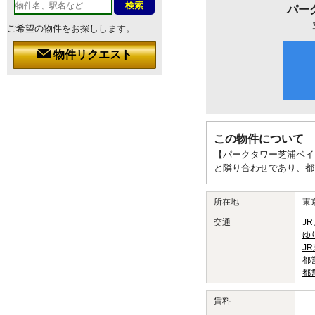
パー
ご希望の物件をお探しします。
物件リクエスト
この物件について
【パークタワー芝浦ベイ
と隣り合わせであり、都
所在地
東
交通
J
ゆ
J
都
都
賃料