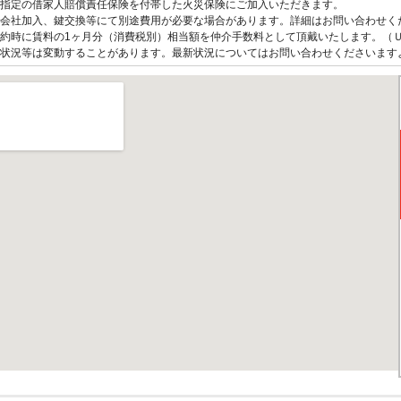
指定の借家人賠償責任保険を付帯した火災保険にご加入いただきます。
会社加入、鍵交換等にて別途費用が必要な場合があります。詳細はお問い合わせく
約時に賃料の1ヶ月分（消費税別）相当額を仲介手数料として頂戴いたします。（
状況等は変動することがあります。最新状況についてはお問い合わせくださいます