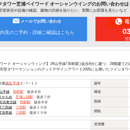
クタワー芝浦ベイワード オーシャンウイングのお問い合わせは
空室状況や設備の確認、建物の詳細を知りたい、実際にお部屋を見たいなど
メールでお問い合わせ
0
内見のご予約・詳細ご確認はこちら
営業
ワード オーシャンウィング】JR山手線｢田町駅｣徒歩8分に建つ、29階建
市型タワーマンションのグッドデザインアワード2005にも輝いたツインタワ
京都
港区
芝浦
２−７−１１
築年
R山手線
田町駅
徒歩８分
構造
りかもめ
芝浦ふ頭駅
徒歩７分
面積
R京浜東北線
田町駅
徒歩８分
営三田線
三田駅
徒歩１０分
間取
営浅草線
三田駅
徒歩１０分
管理費