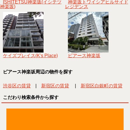
ISHITETSU神楽坂(イシテツ
神楽坂トワイシアヒルサイド
神楽坂)
レジデンス
ケイズプレイス(K's Place)
ピアース神楽坂
ピアース神楽坂周辺の物件を探す
渋谷区の賃貸
|
新宿区の賃貸
|
新宿区白銀町の賃貸
こだわり検索条件から探す