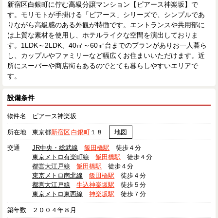
新宿区白銀町に佇む高級分譲マンション【ピアース神楽坂】で
す。モリモトが手掛ける「ピアース」シリーズで、シンプルであ
りながら高級感のある外観が特徴です。エントランスや共用部に
は上質な素材を使用し、ホテルライクな空間を演出しておりま
す。1LDK～2LDK、40㎡～60㎡台までのプランがありお一人暮ら
し、カップルやファミリーなど幅広くお住まいいただけます。近
所にスーパーや商店街もあるのでとても暮らしやすいエリアで
す。
設備条件
物件名
ピアース神楽坂
所在地
東京都
新宿区
白銀町
１８
地図
交通
JR中央・総武線
飯田橋駅
徒歩４分
東京メトロ有楽町線
飯田橋駅
徒歩４分
都営大江戸線
飯田橋駅
徒歩４分
東京メトロ南北線
飯田橋駅
徒歩４分
都営大江戸線
牛込神楽坂駅
徒歩５分
東京メトロ東西線
神楽坂駅
徒歩７分
築年数
２００４年８月