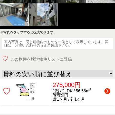
※写真をタップすると拡大できます。
室内写真は、同じ建物内のものを一例として表示しています。詳
細は、お問い合わせのうえご確認下さい。
♡
この物件を検討物件リストに登録
275,000円
♡
2
1階 / 2LDK / 56.66m
管理:0円
敷1ヶ月 / 礼1ヶ月