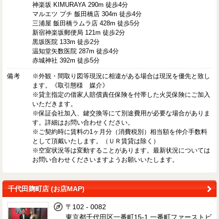
神楽坂 KIMURAYA 290m 徒歩4分
マルエツ プチ 飯田橋店 304m 徒歩4分
三浦屋 飯田橋ラムラ店 428m 徒歩5分
新宿神楽坂郵便局 121m 徒歩2分
黒坂医院 133m 徒歩2分
温知堂矢数医院 287m 徒歩4分
赤城神社 392m 徒歩5分
備考
※外観・間取り図等現況に相違がある場合は現況を優先と致し
ます。《取引態様 媒介》
※貸主指定の借家人賠償責任保険を付帯した火災保険にご加入
いただきます。
※保証会社加入、鍵交換等にて別途費用が必要な場合がありま
す。詳細はお問い合わせください。
※ご契約時に賃料の1ヶ月分（消費税別）相当額を仲介手数料
として頂戴いたします。（ＵＲ賃貸は除く）
※空室状況等は変動することがあります。最新状況については
お問い合わせくださいますようお願いいたします。
千代田麹町店 (お店MAP)
〒102 - 0082
東京都千代田区一番町15-1 一番町ファーストビ