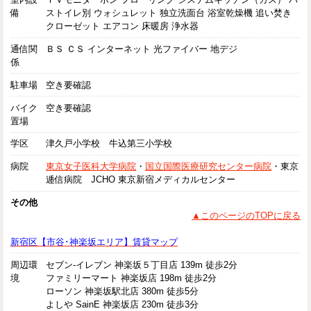
備
ストイレ別 ウォシュレット 独立洗面台 浴室乾燥機 追い焚き
クローゼット エアコン 床暖房 浄水器
通信関
ＢＳ ＣＳ インターネット 光ファイバー 地デジ
係
駐車場
空き要確認
バイク
空き要確認
置場
学区
津久戸小学校 牛込第三小学校
病院
東京女子医科大学病院
・
国立国際医療研究センター病院
・東京
逓信病院 JCHO 東京新宿メディカルセンター
その他
▲このページのTOPに戻る
新宿区【市谷･神楽坂エリア】賃貸マップ
周辺環
セブン-イレブン 神楽坂５丁目店 139m 徒歩2分
境
ファミリーマート 神楽坂店 198m 徒歩2分
ローソン 神楽坂駅北店 380m 徒歩5分
よしや SainE 神楽坂店 230m 徒歩3分