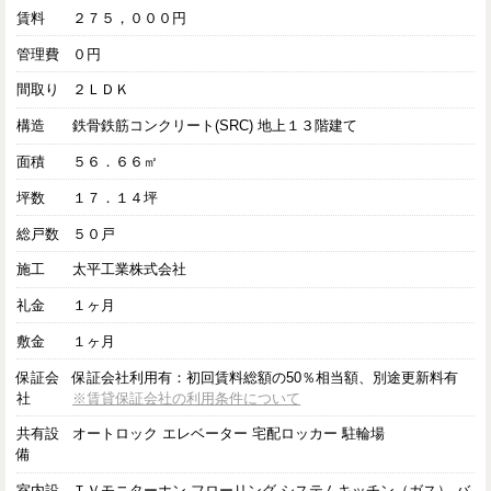
賃料
２７５，０００円
管理費
０円
間取り
２ＬＤＫ
構造
鉄骨鉄筋コンクリート(SRC) 地上１３階建て
面積
５６．６６㎡
坪数
１７．１４坪
総戸数
５０戸
施工
太平工業株式会社
礼金
１ヶ月
敷金
１ヶ月
保証会
保証会社利用有：初回賃料総額の50％相当額、別途更新料有
社
※賃貸保証会社の利用条件について
共有設
オートロック エレベーター 宅配ロッカー 駐輪場
備
室内設
ＴＶモニターホン フローリング システムキッチン（ガス） バ