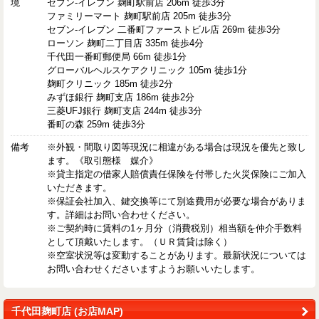
境
セブン-イレブン 麹町駅前店 206m 徒歩3分
ファミリーマート 麹町駅前店 205m 徒歩3分
セブン-イレブン 二番町ファーストビル店 269m 徒歩3分
ローソン 麹町二丁目店 335m 徒歩4分
千代田一番町郵便局 66m 徒歩1分
グローバルヘルスケアクリニック 105m 徒歩1分
麹町クリニック 185m 徒歩2分
みずほ銀行 麹町支店 186m 徒歩2分
三菱UFJ銀行 麹町支店 244m 徒歩3分
番町の森 259m 徒歩3分
備考
※外観・間取り図等現況に相違がある場合は現況を優先と致し
ます。《取引態様 媒介》
※貸主指定の借家人賠償責任保険を付帯した火災保険にご加入
いただきます。
※保証会社加入、鍵交換等にて別途費用が必要な場合がありま
す。詳細はお問い合わせください。
※ご契約時に賃料の1ヶ月分（消費税別）相当額を仲介手数料
として頂戴いたします。（ＵＲ賃貸は除く）
※空室状況等は変動することがあります。最新状況については
お問い合わせくださいますようお願いいたします。
千代田麹町店 (お店MAP)