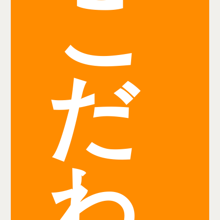
こ
だ
わ