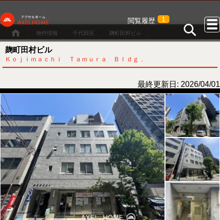
1
閲覧履歴
物件情報
千代田区
麹町田村ビル
麹町田村ビル
Ｋｏｊｉｍａｃｈｉ Ｔａｍｕｒａ Ｂｌｄｇ．
最終更新日: 2026/04/01