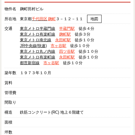
物件名
麹町田村ビル
所在地
東京都
千代田区
麹町
３－１２－１１
地図
交通
東京メトロ半蔵門線
半蔵門駅
徒歩４分
東京メトロ有楽町線
麹町駅
徒歩３分
東京メトロ南北線
永田町駅
徒歩１０分
JR中央線(快速)
市ヶ谷駅
徒歩１０分
東京メトロ丸ノ内線
四ツ谷駅
徒歩１０分
東京メトロ有楽町線
永田町駅
徒歩１０分
都営新宿線
市ヶ谷駅
徒歩１０分
築年数
１９７３年１０月
賃料
管理費
間取り
構造
鉄筋コンクリート(RC) 地上６階建て
面積
坪数