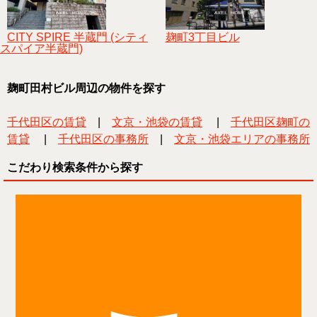
CITY SPIRE 半蔵門 (シティ
麹町3丁目ビル
スパイア半蔵門)
麹町田村ビル周辺の物件を探す
千代田区の賃貸
|
文京・池袋の賃貸
|
千代田区麹町の
賃貸
|
千代田区の事務所
|
文京・池袋エリアの事務所
こだわり検索条件から探す