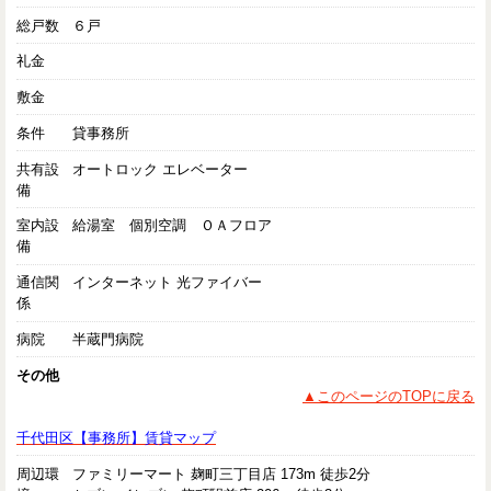
総戸数
６戸
礼金
敷金
条件
貸事務所
共有設
オートロック エレベーター
備
室内設
給湯室 個別空調 ＯＡフロア
備
通信関
インターネット 光ファイバー
係
病院
半蔵門病院
その他
▲このページのTOPに戻る
千代田区【事務所】賃貸マップ
周辺環
ファミリーマート 麹町三丁目店 173m 徒歩2分