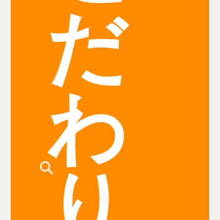
だ
わ
り