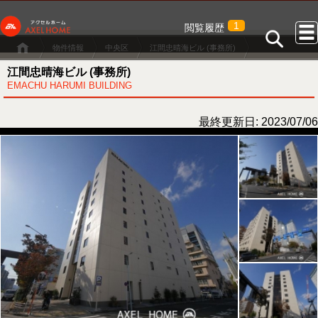
1
閲覧履歴
物件情報
中央区
江間忠晴海ビル (事務所)
江間忠晴海ビル (事務所)
EMACHU HARUMI BUILDING
最終更新日: 2023/07/06