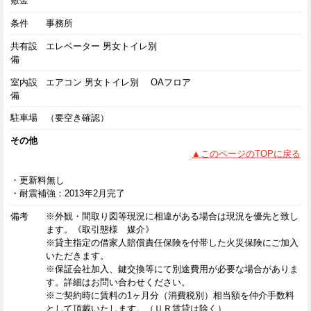
敷金
条件
事務所
共有設
エレベーター 男女トイレ別
備
室内設
エアコン 男女トイレ別 OAフロア
備
駐車場
（要空き確認）
その他
▲このページのTOPに戻る
・更新料無し
・耐震補強：2013年2月完了
備考
※外観・間取り図等現況に相違がある場合は現況を優先と致し
ます。《取引態様 媒介》
※貸主指定の借家人賠償責任保険を付帯した火災保険にご加入
いただきます。
※保証会社加入、鍵交換等にて別途費用が必要な場合がありま
す。詳細はお問い合わせください。
※ご契約時に賃料の1ヶ月分（消費税別）相当額を仲介手数料
として頂戴いたします。（ＵＲ賃貸は除く）