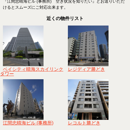
『江間忠晴海ビル (事務所) 空き状況を知りたい』とお送りいただ
けるとスムーズにご対応出来ます。
近くの物件リスト
ベイシティ晴海スカイリンク
レジディア勝どき
タワー
江間忠晴海ビル (事務所)
レコルト勝どき