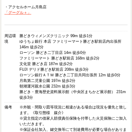
・アクセルホーム月島店
「グーグル＋」
周辺環
勝どきウィメンズクリニック 99m 徒歩1分
境
ゆうちょ銀行 本店 ファミリーマート勝どき駅前店内出張所
146m 徒歩2分
ローソン 勝どき二丁目店 14m 徒歩0分
ファミリーマート 勝どき駅前店 168m 徒歩2分
文化堂 勝どき店 187m 徒歩2分
FUJI デリド勝どき駅前店 208m 徒歩3分
ローソン銀行ＡＴＭ 勝どき二丁目共同出張所 12m 徒歩0分
月島第二児童公園 197m 徒歩2分
朝潮運河親水公園 232m 徒歩3分
勝どき・豊海歴史資料展示館（中央区まちかど展示館） 231m
徒歩3分
備考
※外観・間取り図等現況に相違がある場合は現況を優先と致し
ます。《取引態様 媒介》
※貸主指定の借家人賠償責任保険を付帯した火災保険にご加入
いただきます。
※保証会社加入、鍵交換等にて別途費用が必要な場合がありま