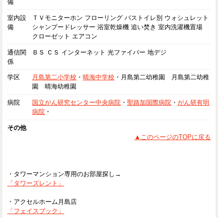
備
室内設
ＴＶモニターホン フローリング バストイレ別 ウォシュレット
備
シャンプードレッサー 浴室乾燥機 追い焚き 室内洗濯機置場
クローゼット エアコン
通信関
ＢＳ ＣＳ インターネット 光ファイバー 地デジ
係
学区
月島第二小学校
・
晴海中学校
・月島第二幼稚園 月島第二幼稚
園 晴海幼稚園
病院
国立がん研究センター中央病院
・
聖路加国際病院
・
がん研有明
病院
・
その他
▲このページのTOPに戻る
・タワーマンション専用のお部屋探し→
「タワーズレント」
・アクセルホーム月島店
「フェイスブック」