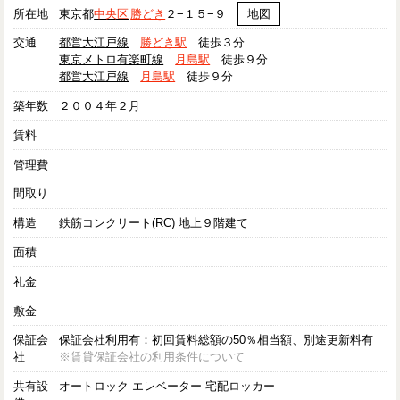
所在地
東京都
中央区
勝どき
２−１５−９
地図
交通
都営大江戸線
勝どき駅
徒歩３分
東京メトロ有楽町線
月島駅
徒歩９分
都営大江戸線
月島駅
徒歩９分
築年数
２００４年２月
賃料
管理費
間取り
構造
鉄筋コンクリート(RC) 地上９階建て
面積
礼金
敷金
保証会
保証会社利用有：初回賃料総額の50％相当額、別途更新料有
社
※賃貸保証会社の利用条件について
共有設
オートロック エレベーター 宅配ロッカー