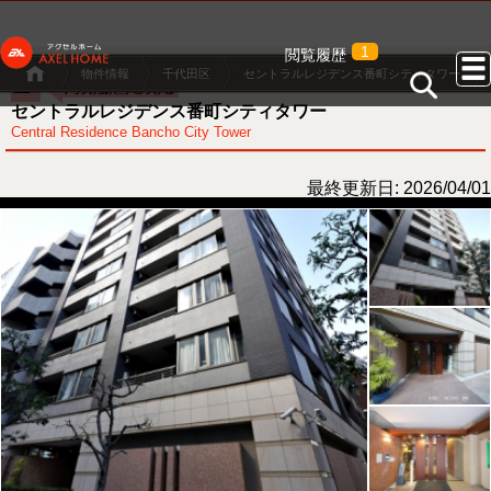
1
閲覧履歴
物件情報
千代田区
セントラルレジデンス番町シティタワー
セントラルレジデンス番町シティタワー
Central Residence Bancho City Tower
最終更新日: 2026/04/01