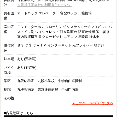
社
※賃貸保証会社の利用条件について
共有設
オートロック エレベーター 宅配ロッカー 駐輪場
備
室内設
ＴＶモニターホン フローリング システムキッチン（ガス） バ
備
ストイレ別 ウォシュレット 独立洗面台 浴室乾燥機 追い焚き
室内洗濯機置場 クローゼット エアコン 床暖房 浄水器
通信関
ＢＳ ＣＳ ＣＡＴＶ インターネット 光ファイバー 地デジ
係
駐車場
あり(要確認)
バイク
あり(要確認)
置場
学区
九段幼稚園 九段小学校 中学自由選択制
病院
九段坂病院 東京逓信病院 半蔵門病院
その他
▲このページのTOPに戻る
■内見動画はこちら