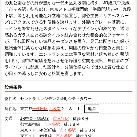
の丸公園などの緑が豊かな千代田区九段南に構え、JR総武中央線
「市ヶ谷駅」徒歩8分、東京メトロ半蔵門線「半蔵門駅」や「九段
下駅」等も利用可能な好立地に位置し、都心主要エリアへスムー
ズにアクセスできる利便性を誇ります。外観はグレーを基調に、
ラインを際立たせたスタイリッシュなデザインが印象的で、透明
感あるガラス面と石調タイルを組み合わせた都会的なファサード
が、千代田区らしい気品とモダンさを両立。足元に配された緑が
建物全体に柔らかな印象を添え、周囲の穏やかな街並みと美しく
調和しています。エントランスには重厚な素材と落ち着いた照明
を用い、都市の喧騒を忘れさせる静謐な空間を演出。居住者のプ
ライバシーに配慮した設計と、分譲仕様ならではの上質な仕立て
が日々の暮らしに安心と格調を齎します。
設備条件
物件名
セントラルレジデンス番町シティタワー
所在地
東京都
千代田区
九段南
２－８－１
地図
交通
JR中央・総武線
市ヶ谷駅
徒歩８分
都営新宿線
市ヶ谷駅
徒歩８分
東京メトロ有楽町線
市ヶ谷駅
徒歩８分
東京メトロ南北線
市ヶ谷駅
徒歩８分