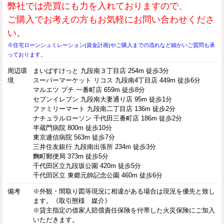
弊社では売買にも力を入れておりますので、
ご購入でお考えの方もお気軽にお問い合わせくださ
い。
※住宅ローンシュミレーション(資金計画)やご購入までの流れなど細かいご質問も承
っております。
周辺環
まいばすけっと 九段南３丁目店 254m 徒歩3分
境
スーパーマーケット リコス 九段南4丁目店 449m 徒歩6分
マルエツ プチ 一番町店 659m 徒歩8分
セブンイレブン 九段南大妻通り店 95m 徒歩1分
ファミリーマート 九段南二丁目店 136m 徒歩2分
ナチュラルローソン 千代田三番町店 186m 徒歩2分
半蔵門病院 800m 徒歩10分
東京逓信病院 563m 徒歩7分
三井住友銀行 九段南出張所 234m 徒歩3分
麴町郵便局 373m 徒歩5分
千代田区立九段坂公園 420m 徒歩5分
千代田区立 東郷元帥記念公園 460m 徒歩6分
備考
※外観・間取り図等現況に相違がある場合は現況を優先と致し
ます。《取引態様 媒介》
※貸主指定の借家人賠償責任保険を付帯した火災保険にご加入
いただきます。