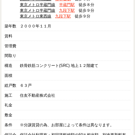
東京メトロ半蔵門線
半蔵門駅
徒歩８分
東京メトロ半蔵門線
九段下駅
徒歩９分
東京メトロ東西線
九段下駅
徒歩９分
築年数
２０００年１１月
賃料
管理費
間取り
構造
鉄骨鉄筋コンクリート(SRC) 地上１２階建て
面積
総戸数
６３戸
施工
住友不動産株式会社
礼金
敷金
条件
※分譲賃貸の為、お部屋によって条件は異なります。
保証会
保証会社利用有：初回賃料総額の50％相当額、別途更新料有