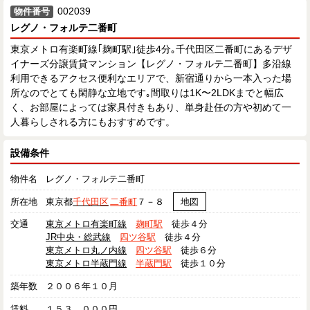
002039
物件番号
レグノ・フォルテ二番町
東京メトロ有楽町線｢麹町駅｣徒歩4分｡千代田区二番町にあるデザ
イナーズ分譲賃貸マンション【レグノ・フォルテ二番町】多沿線
利用できるアクセス便利なエリアで、新宿通りから一本入った場
所なのでとても閑静な立地です｡間取りは1K〜2LDKまでと幅広
く、お部屋によっては家具付きもあり、単身赴任の方や初めて一
人暮らしされる方にもおすすめです。
設備条件
物件名
レグノ・フォルテ二番町
所在地
東京都
千代田区
二番町
７－８
地図
交通
東京メトロ有楽町線
麹町駅
徒歩４分
JR中央・総武線
四ツ谷駅
徒歩４分
東京メトロ丸ノ内線
四ツ谷駅
徒歩６分
東京メトロ半蔵門線
半蔵門駅
徒歩１０分
築年数
２００６年１０月
賃料
１５３，０００円