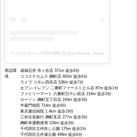
アクセルホーム千代田麹町店(@axelhome_chiyodakojimachi)
周辺環
成城石井 市ヶ谷店 371m 徒歩5分
境
ココスナカムラ 麹町店 463m 徒歩6分
ライフ コモレ四谷店 536m 徒歩7分
セブン-イレブン 二番町ファーストビル店 87m 徒歩1分
ファミリーマート 六番町日テレ前店 218m 徒歩3分
ローソン 麹町五丁目店 243m 徒歩3分
半蔵門病院 714m 徒歩9分
東京逓信病院 1.4km 徒歩18分
三井住友銀行 麹町支店 277m 徒歩3分
麹町本通郵便局 234m 徒歩3分
千代田区立仲良し公園 175m 徒歩2分
千代田区立外濠公園 449m 徒歩6分