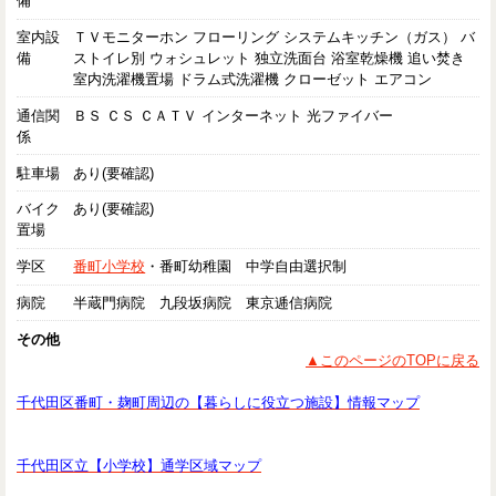
備
室内設
ＴＶモニターホン フローリング システムキッチン（ガス） バ
備
ストイレ別 ウォシュレット 独立洗面台 浴室乾燥機 追い焚き
室内洗濯機置場 ドラム式洗濯機 クローゼット エアコン
通信関
ＢＳ ＣＳ ＣＡＴＶ インターネット 光ファイバー
係
駐車場
あり(要確認)
バイク
あり(要確認)
置場
学区
番町小学校
・番町幼稚園 中学自由選択制
病院
半蔵門病院 九段坂病院 東京逓信病院
その他
▲このページのTOPに戻る
千代田区番町・麹町周辺の【暮らしに役立つ施設】情報マップ
千代田区立【小学校】通学区域マップ