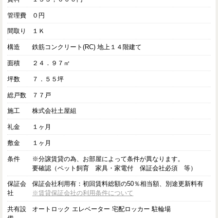
管理費
０円
間取り
１Ｋ
構造
鉄筋コンクリート(RC) 地上１４階建て
面積
２４．９７㎡
坪数
７．５５坪
総戸数
７７戸
施工
株式会社土屋組
礼金
１ヶ月
敷金
１ヶ月
条件
※分譲賃貸の為、お部屋によって条件が異なります。
要確認（ペット飼育 家具・家電付 保証会社必須 等）
保証会
保証会社利用有：初回賃料総額の50％相当額、別途更新料有
社
※賃貸保証会社の利用条件について
共有設
オートロック エレベーター 宅配ロッカー 駐輪場