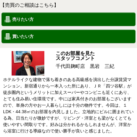
【売買のご相談はこちら】
売りたい方
買いたい方
このお部屋を見た
スタッフコメント
千代田麹町店 黒岩 三紀
ホテルライクな建物で落ち着きのある高級感を演出した分譲賃貸マ
ンション。新宿通りから一本入った所にあり、ＪＲ「四ツ谷駅」が
徒歩圏内というメリットに加えスーパーやコンビニも近くにあり、
とても住み易い住環境です。中には家具付きのお部屋もございます
ので、単身の方やお一人暮らしには十分の物件です。今回は、１
LDK・44.38㎡のお部屋を内見しました。立地的にビルに囲まれてい
る為、日当たりが微妙ですが、リビング・洋室とも梁がなくとても
使いやすい間取りです。好みは分かれるかもしれませんが、洋室か
ら浴室に行ける導線なので使い勝手が良いと感じました。