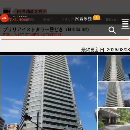
1
閲覧履歴
物件情報
中央区
ブリリアイストタワー勝どき（Brillia ist）
ブリリアイストタワー勝どき（Brillia ist）
BRILLIA IST TOWER KACHIDOKI
最終更新日: 2026/08/08