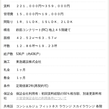
賃料
２２１，０００円〜３５９，０００円
管理費
１５，０００円〜１９，０００円
間取り
１Ｒ、１ＬＤＫ、１ＳＬＤＫ、２ＬＤＫ
構造
鉄筋コンクリート(RC) 地上４５階建て
面積
４２．５２㎡〜６３．５７㎡
坪数
１２．８６坪〜１９．２３坪
総戸数
536戸（内436戸）
施工
東急建設株式会社
礼金
１ヶ月
敷金
１ヶ月
条件
定期借家2年(再契約可)
保証会
保証会社利用有：初回賃料総額の50％相当額、別途更新料有
社
※賃貸保証会社の利用条件について
共有設
コンシェルジュ フィットネス ラウンジ スカイラウンジ 各階