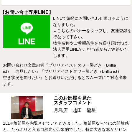
【お問い合せ専用LINE】
LINEで気軽にお問い合わせ頂けるように
なりました。
←こちらのバナーをタップし、友達登録を
行なって下さい。
物件名称やご希望条件をお送り頂ければ、
法人専用LINEで、担当者からご連絡いた
します。
お問い合わせ文章の例『ブリリアイストタワー勝どき（Brillia
ist） 内見したい』『ブリリアイストタワー勝どき（Brillia ist）
空き状況を知りたい』とお送りいただけるとスムーズにご対応出来
ます。
このお部屋を見た
スタッフコメント
月島店 越田 龍星
1LDK角部屋を内覧させていただきました。角部屋ならではの開放感
と、たっぷりと入る自然光が印象的でした。特に大きな窓がリビン