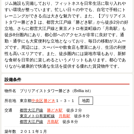
ジム施設も完備しており、フィットネスを日常生活に取り入れや
すい環境が整っています。忙しい日々の中でも、自宅で手軽にト
レーニングができる点は大きな魅力です。また、【ブリリアイス
トタワー勝どき】は、都営大江戸線「勝どき駅」から徒歩2分の好
立地。さらに都営大江戸線と東京メトロ有楽町線の「月島駅」も
徒歩8分圏内にあり、都心部へのアクセスが非常に良好です。通
勤・通学にも大変便利な立地となっており、毎日の移動がスムー
ズです。周辺には、スーパーや飲食店も豊富にあり、生活の利便
性も高いエリアです。また、徒歩圏内には築地市場もあり、新鮮
な食材を日常的に楽しめるというメリットもあります。都心であ
りながら健康的で快適な生活を提供する優れた賃貸物件です。
設備条件
物件名
ブリリアイストタワー勝どき（Brillia ist）
所在地
東京都
中央区
勝どき
１－３－１
地図
交通
都営大江戸線
勝どき駅
徒歩２分
東京メトロ有楽町線
月島駅
徒歩８分
都営大江戸線
月島駅
徒歩８分
築年数
２０１１年１月