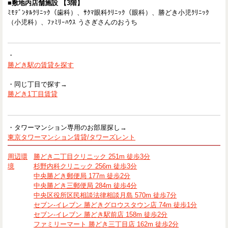
■敷地内店舗施設 【3階】
ﾐﾓﾃﾞﾝﾀﾙｸﾘﾆｯｸ（歯科）、ｻｸﾏ眼科ｸﾘﾆｯｸ（眼科）、勝どき小児ｸﾘﾆｯｸ
（小児科）、ﾌｧﾐﾘｰﾊｳｽ うさぎさんのおうち
・
勝どき駅の賃貸を探す
・同じ丁目で探す→
勝どき1丁目賃貸
・タワーマンション専用のお部屋探し→
東京タワーマンション賃貸/タワーズレント
周辺環
勝どき二丁目クリニック 251m 徒歩3分
境
杉野内科クリニック 256m 徒歩3分
中央勝どき郵便局 177m 徒歩2分
中央勝どき三郵便局 284m 徒歩4分
中央区役所区民相談法律相談月島 570m 徒歩7分
セブン-イレブン 勝どきグロウスタウン店 74m 徒歩1分
セブン-イレブン 勝どき駅前店 158m 徒歩2分
ファミリーマート 勝どき三丁目店 162m 徒歩2分