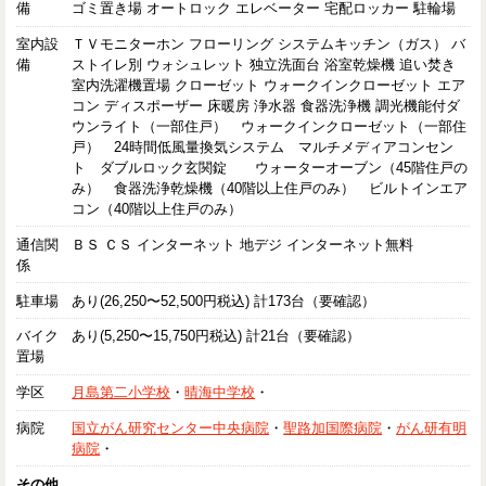
備
ゴミ置き場 オートロック エレベーター 宅配ロッカー 駐輪場
室内設
ＴＶモニターホン フローリング システムキッチン（ガス） バ
備
ストイレ別 ウォシュレット 独立洗面台 浴室乾燥機 追い焚き
室内洗濯機置場 クローゼット ウォークインクローゼット エア
コン ディスポーザー 床暖房 浄水器 食器洗浄機 調光機能付ダ
ウンライト（一部住戸） ウォークインクローゼット（一部住
戸） 24時間低風量換気システム マルチメディアコンセン
ト ダブルロック玄関錠 ウォーターオーブン（45階住戸の
み） 食器洗浄乾燥機（40階以上住戸のみ） ビルトインエア
コン（40階以上住戸のみ）
通信関
ＢＳ ＣＳ インターネット 地デジ インターネット無料
係
駐車場
あり(26,250〜52,500円税込) 計173台（要確認）
バイク
あり(5,250〜15,750円税込) 計21台（要確認）
置場
学区
月島第二小学校
・
晴海中学校
・
病院
国立がん研究センター中央病院
・
聖路加国際病院
・
がん研有明
病院
・
その他