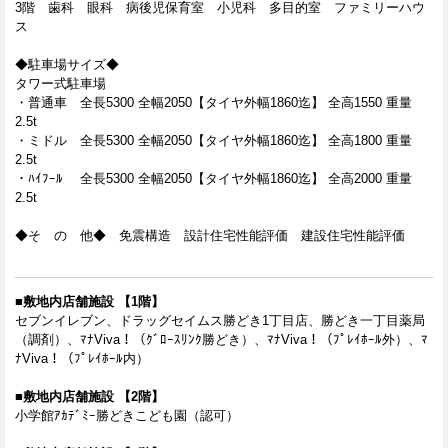
3階 歯科 眼科 病後児保育室 小児科 多目的室 ファミリーハウ
ス
◆駐車場サイズ◆
タワー式駐車場
・普通車 全長5300 全幅2050【タイヤ外幅1860迄】 全高1550 重量
2.5t
・ミドル 全長5300 全幅2050【タイヤ外幅1860迄】 全高1800 重量
2.5t
・ﾊｲﾌｰﾙ 全長5300 全幅2050【タイヤ外幅1860迄】 全高2000 重量
2.5t
◆そ の 他◆ 免震構造 設計住宅性能評価 建設住宅性能評価
■敷地内店舗施設 【1階】
セブンイレブン、ドラッグセイムス勝どき1丁目店、勝どき一丁目薬局
（調剤）、ﾏﾅViva！（ｸﾞﾛｰｽﾘﾝｸ勝どき）、ﾏﾅViva！（ﾌﾟﾚｲﾎｰﾙ外）、ﾏ
ﾅViva！（ﾌﾟﾚｲﾎｰﾙ内）
■敷地内店舗施設 【2階】
小学館ｱｶﾃﾞﾐｰ勝どきこども園（認可）