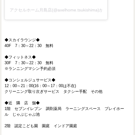
アクセルホーム月島店(@axelhome.tsukishima)がシェアした投稿
◆スカイラウンジ◆
40F 7：30～22：30 無料
◆フィットネス◆
30F 7：30～22：30 無料
※ランニングマシン予約必須
◆コンシェルジュサービス◆
12：00～21：00(16：00～17：00は不在)
クリーニング取り次ぎサービス タクシー手配 その他
◆近 隣 店 舗◆
1階 セブンイレブン 調剤薬局 ラーニングスペース プレイホー
ル じゃぶじゃぶ池
2階 認定こども園 園庭 インドア園庭