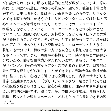
グに設けられており、明るく開放的な空間が広がっています。窓の
外には、周囲の高層ビルや都心の景色が一望でき、眺望も非常に良
好です。日中は明るく、夜は美しい夜景を楽しめるので、リラック
スできる時間が過ごせそうです。リビング・ダイニングは14帖と広
めのスペースが確保されており、キッチンはカウンタータイプで、
料理をしながらリビングとコミュニケーションをとれる設計となっ
ていました。動線が良いため、お料理をしながらもリビングとの繋
がりを感じることができ、使い勝手がとても良かったです。洋室は6
帖の広さで、ゆったりとした空間があり、クローゼットも大きく、
収納力も十分です。荷物の多い方でも安心して収納できるのは大き
なポイントです。また、角部屋の特権として、隣の部屋との接触が
少ないため、静かな住環境が保たれています。さらに、バルコニー
がリビングと洋室の両方からアクセスできる点も便利で、日常的に
外の空気を感じながら過ごすことができます。部屋全体の作りが非
常に整っており、心地よく過ごせる空間でした。内装の仕上がりも
非常に洗練されており、【ブリリアイストタワー勝どき】ならでは
の高級感を感じられました。都心の利便性と、住みやすさを兼ね備
えた理想的な物件です。総じて、静かで快適な住環境、素晴らしい
眺望、広々とした収納スペースと、どれをとっても満足できる内容
でした。