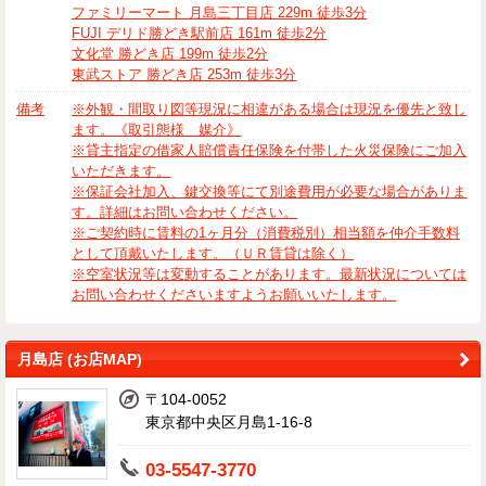
ファミリーマート 月島三丁目店 229m 徒歩3分
FUJI デリド勝どき駅前店 161m 徒歩2分
文化堂 勝どき店 199m 徒歩2分
東武ストア 勝どき店 253m 徒歩3分
備考
※外観・間取り図等現況に相違がある場合は現況を優先と致し
ます。《取引態様 媒介》
※貸主指定の借家人賠償責任保険を付帯した火災保険にご加入
いただきます。
※保証会社加入、鍵交換等にて別途費用が必要な場合がありま
す。詳細はお問い合わせください。
※ご契約時に賃料の1ヶ月分（消費税別）相当額を仲介手数料
として頂戴いたします。（ＵＲ賃貸は除く）
※空室状況等は変動することがあります。最新状況については
お問い合わせくださいますようお願いいたします。
月島店 (お店MAP)
〒104-0052
東京都中央区月島1-16-8
03-5547-3770