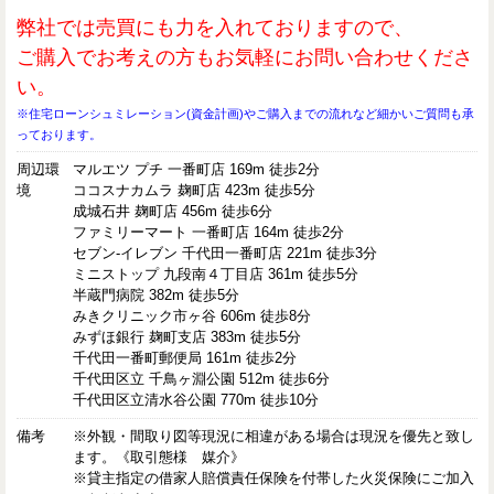
弊社では売買にも力を入れておりますので、
ご購入でお考えの方もお気軽にお問い合わせくださ
い。
※住宅ローンシュミレーション(資金計画)やご購入までの流れなど細かいご質問も承
っております。
周辺環
マルエツ プチ 一番町店 169m 徒歩2分
境
ココスナカムラ 麹町店 423m 徒歩5分
成城石井 麹町店 456m 徒歩6分
ファミリーマート 一番町店 164m 徒歩2分
セブン-イレブン 千代田一番町店 221m 徒歩3分
ミニストップ 九段南４丁目店 361m 徒歩5分
半蔵門病院 382m 徒歩5分
みきクリニック市ヶ谷 606m 徒歩8分
みずほ銀行 麹町支店 383m 徒歩5分
千代田一番町郵便局 161m 徒歩2分
千代田区立 千鳥ヶ淵公園 512m 徒歩6分
千代田区立清水谷公園 770m 徒歩10分
備考
※外観・間取り図等現況に相違がある場合は現況を優先と致し
ます。《取引態様 媒介》
※貸主指定の借家人賠償責任保険を付帯した火災保険にご加入