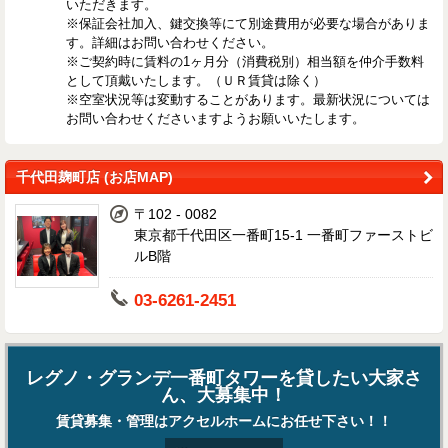
いただきます。
※保証会社加入、鍵交換等にて別途費用が必要な場合がありま
す。詳細はお問い合わせください。
※ご契約時に賃料の1ヶ月分（消費税別）相当額を仲介手数料
として頂戴いたします。（ＵＲ賃貸は除く）
※空室状況等は変動することがあります。最新状況については
お問い合わせくださいますようお願いいたします。
千代田麹町店 (お店MAP)
〒102 - 0082
東京都千代田区一番町15-1 一番町ファーストビ
ルB階
03-6261-2451
レグノ・グランデ一番町タワーを貸したい大家さ
ん、大募集中！
賃貸募集・管理はアクセルホームにお任せ下さい！！