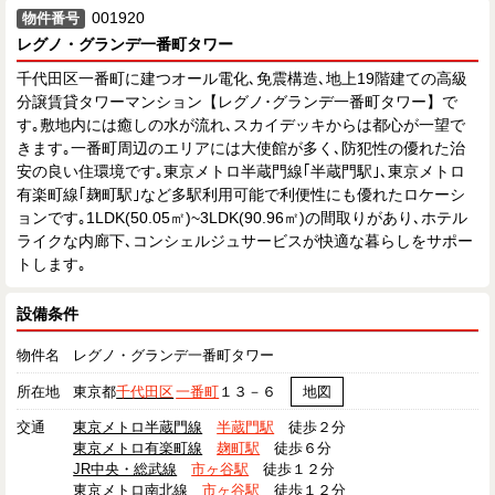
001920
物件番号
レグノ・グランデ一番町タワー
千代田区一番町に建つオール電化､免震構造､地上19階建ての高級
分譲賃貸タワーマンション【レグノ･グランデ一番町タワー】で
す｡敷地内には癒しの水が流れ､スカイデッキからは都心が一望で
きます｡一番町周辺のエリアには大使館が多く､防犯性の優れた治
安の良い住環境です｡東京メトロ半蔵門線｢半蔵門駅｣､東京メトロ
有楽町線｢麹町駅｣など多駅利用可能で利便性にも優れたロケーシ
ョンです｡1LDK(50.05㎡)~3LDK(90.96㎡)の間取りがあり､ホテル
ライクな内廊下､コンシェルジュサービスが快適な暮らしをサポー
トします｡
設備条件
物件名
レグノ・グランデ一番町タワー
所在地
東京都
千代田区
一番町
１３－６
地図
交通
東京メトロ半蔵門線
半蔵門駅
徒歩２分
東京メトロ有楽町線
麹町駅
徒歩６分
JR中央・総武線
市ヶ谷駅
徒歩１２分
東京メトロ南北線
市ヶ谷駅
徒歩１２分