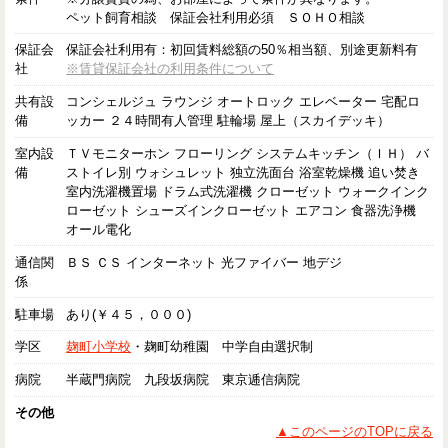
ペット飼育相談 保証会社利用必須 ＳＯＨＯ相談
保証会
保証会社利用有：初回賃料総額の50％相当額、別途更新料有
社
※賃貸保証会社の利用条件について
共有設
コンシェルジュ ラウンジ オートロック エレベーター 宅配ロ
備
ッカー ２４時間有人管理 駐輪場 屋上（スカイデッキ）
室内設
ＴＶモニターホン フローリング システムキッチン（ＩＨ） バ
備
ストイレ別 ウォシュレット 独立洗面台 浴室乾燥機 追い焚き
室内洗濯機置場 ドラム式洗濯機 クローゼット ウォークインク
ローゼット シューズインクローゼット エアコン 食器洗浄機
オール電化
通信関
ＢＳ ＣＳ インターネット 光ファイバー 地デジ
係
駐車場
あり(￥４５，０００)
学区
麹町小学校
・麹町幼稚園 中学自由選択制
病院
半蔵門病院 九段坂病院 東京逓信病院
その他
▲このページのTOPに戻る