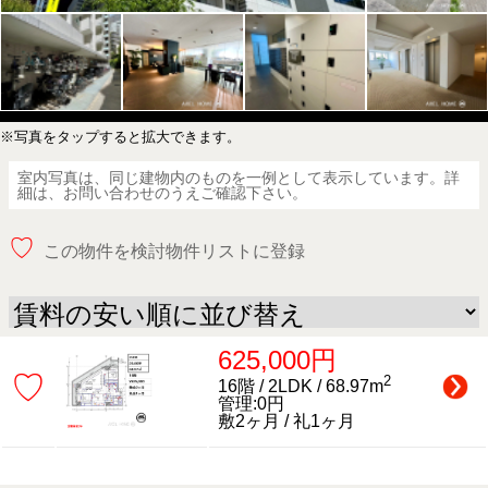
※写真をタップすると拡大できます。
室内写真は、同じ建物内のものを一例として表示しています。詳
細は、お問い合わせのうえご確認下さい。
♡
この物件を検討物件リストに登録
625,000円
♡
2
16階 / 2LDK / 68.97m
管理:0円
敷2ヶ月 / 礼1ヶ月