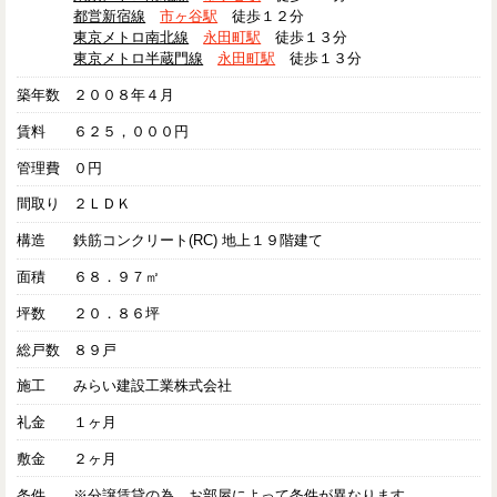
都営新宿線
市ヶ谷駅
徒歩１２分
東京メトロ南北線
永田町駅
徒歩１３分
東京メトロ半蔵門線
永田町駅
徒歩１３分
築年数
２００８年４月
賃料
６２５，０００円
管理費
０円
間取り
２ＬＤＫ
構造
鉄筋コンクリート(RC) 地上１９階建て
面積
６８．９７㎡
坪数
２０．８６坪
総戸数
８９戸
施工
みらい建設工業株式会社
礼金
１ヶ月
敷金
２ヶ月
条件
※分譲賃貸の為、お部屋によって条件が異なります。