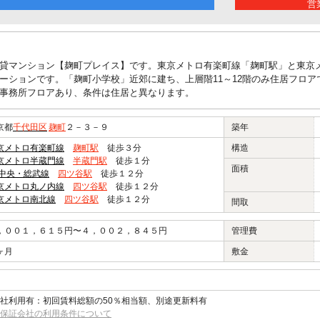
営業
貸マンション【麹町プレイス】です。東京メトロ有楽町線「麹町駅」と東京
ーションです。「麹町小学校」近郊に建ち、上層階11～12階のみ住居フロア
事務所フロアあり、条件は住居と異なります。
京都
千代田区
麹町
２－３－９
築年
京メトロ有楽町線
麹町駅
徒歩３分
構造
京メトロ半蔵門線
半蔵門駅
徒歩１分
面積
R中央・総武線
四ツ谷駅
徒歩１２分
京メトロ丸ノ内線
四ツ谷駅
徒歩１２分
京メトロ南北線
四ツ谷駅
徒歩１２分
間取
，００１，６１５円〜４，００２，８４５円
管理費
ヶ月
敷金
社利用有：初回賃料総額の50％相当額、別途更新料有
保証会社の利用条件について