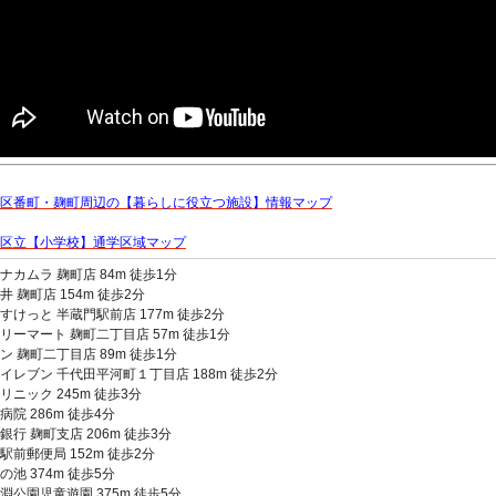
区番町・麹町周辺の【暮らしに役立つ施設】情報マップ
区立【小学校】通学区域マップ
ナカムラ 麹町店 84m 徒歩1分
井 麹町店 154m 徒歩2分
すけっと 半蔵門駅前店 177m 徒歩2分
リーマート 麹町二丁目店 57m 徒歩1分
ン 麹町二丁目店 89m 徒歩1分
イレブン 千代田平河町１丁目店 188m 徒歩2分
リニック 245m 徒歩3分
病院 286m 徒歩4分
銀行 麹町支店 206m 徒歩3分
駅前郵便局 152m 徒歩2分
の池 374m 徒歩5分
淵公園児童遊園 375m 徒歩5分