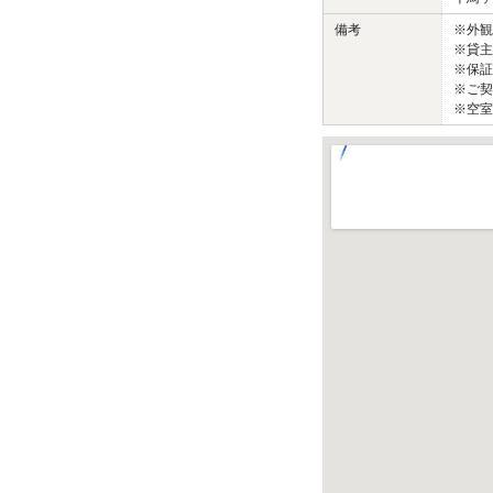
備考
※外
※貸主
※保証
※ご契
※空室