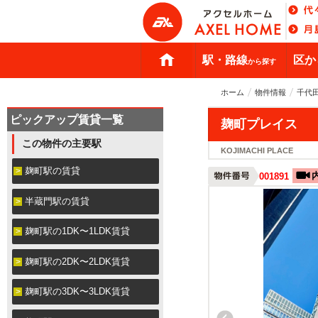
駅・路線
区か
から探す
ホーム
物件情報
千代
ピックアップ賃貸一覧
麹町プレイス
この物件の主要駅
KOJIMACHI PLACE
麹町駅の賃貸
001891
半蔵門駅の賃貸
麹町駅の1DK〜1LDK賃貸
麹町駅の2DK〜2LDK賃貸
麹町駅の3DK〜3LDK賃貸