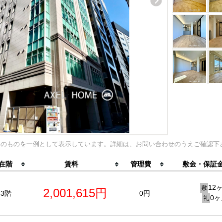
内のものを一例として表示しています。詳細は、お問い合わせのうえご確認下
在階
賃料
管理費
敷金・保証金
12
敷
2,001,615円
3階
0円
0ヶ
礼