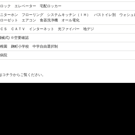
ロック エレベーター 宅配ロッカー
ニターホン フローリング システムキッチン（ＩＨ） バストイレ別 ウォシュ
ローゼット エアコン 食器洗浄機 オール電化
ＣＳ ＣＡＴＶ インターネット 光ファイバー 地デジ
機械式) ※空要確認
稚園 麹町小学校 中学自由選択制
病院
はコチラからご覧ください。