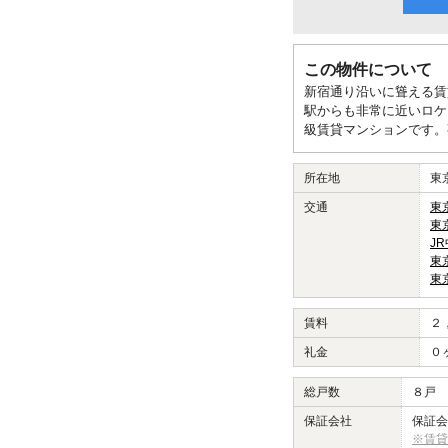
この物件について
新宿通り沿いに聳える賃
駅からも非常に近いロケ
級賃貸マンションです。
所在地
東
交通
東
東
J
東
東
賃料
２
礼金
０
総戸数
８戸
保証会社
保証会
※賃貸