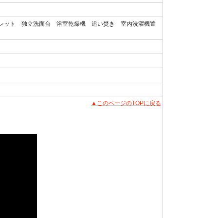
レット 独立洗面台 浴室乾燥機 追い焚き 室内洗濯機置
▲このページのTOPに戻る