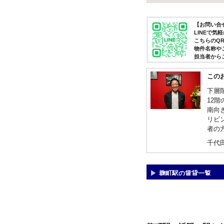
【お問い合せ
LINEで
こちらのQ
物件名称や
担当者から
この
下層
12階
南向
リビ
者の
千代
麹町駅の賃貸一覧