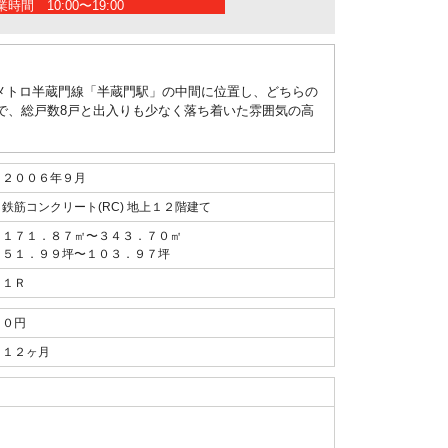
時間 10:00〜19:00
メトロ半蔵門線「半蔵門駅」の中間に位置し、どちらの
で、総戸数8戸と出入りも少なく落ち着いた雰囲気の高
２００６年９月
鉄筋コンクリート(RC) 地上１２階建て
１７１．８７㎡〜３４３．７０㎡
５１．９９坪〜１０３．９７坪
１Ｒ
０円
１２ヶ月