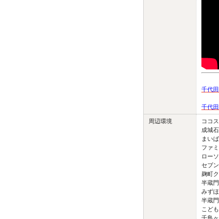
千代田
千代田
周辺環境
ココス
成城石
まいば
ファミ
ローソ
セブン
麹町ク
半蔵門
みずほ
半蔵門
こども
千鳥ヶ