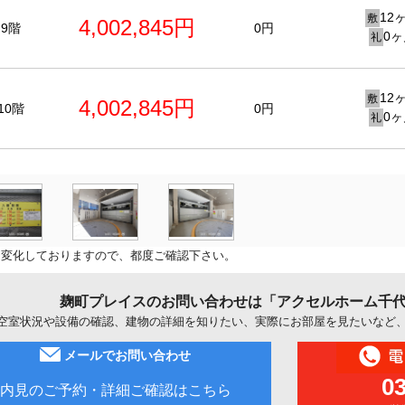
12
敷
4,002,845円
9階
0円
0ヶ
礼
12
敷
4,002,845円
10階
0円
0ヶ
礼
に変化しておりますので、都度ご確認下さい。
麹町プレイスのお問い合わせは「アクセルホーム千
空室状況や設備の確認、建物の詳細を知りたい、実際にお部屋を見たいなど
メールでお問い合わせ
0
内見のご予約・詳細ご確認はこちら