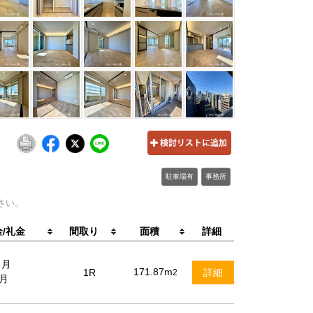
駐車場有
事務所
さい。
/礼金
間取り
面積
詳細
ヶ月
171.87m
1R
詳細
2
月