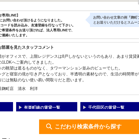
専用LINE】
お問い合わせ文章の例『麹町
気軽にお問い合わせ頂けるようになりました。
とお送りいただけるとスムー
Rコードを読み込み、友達登録を行なって下さい。
ご希望条件をお送り頂ければ、法人専用LINEで、
ご連絡いたします。
お部屋を見たスタッフコメント
階がオフィスで、上階レジデンスは8戸しかないというのもあり、あまり賃貸
の1LDKへご案内してきました。
きの眺望は遮るものがなく、タワーマンション並みのビューでした。
ングと寝室の境が引き戸となっており、半透明の素材なので、生活の時間帯が
方には無駄のない使い易い間取りだと思います。
田麹町店 清水 利洋
有楽町線の賃貸一覧
千代田区の賃貸一覧
こだわり検索条件から探す