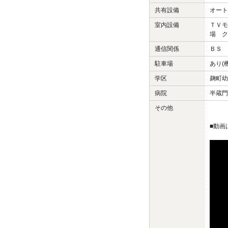
共有設備
オート
室内設備
ＴＶモ
場 ク
通信関係
ＢＳ 
駐車場
あり(
学区
麹町幼
病院
半蔵門
その他
■動画