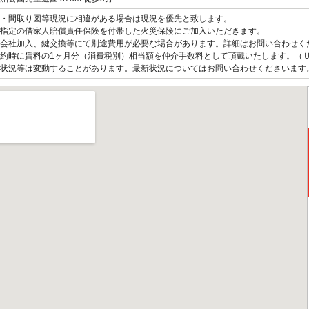
観・間取り図等現況に相違がある場合は現況を優先と致します。
指定の借家人賠償責任保険を付帯した火災保険にご加入いただきます。
会社加入、鍵交換等にて別途費用が必要な場合があります。詳細はお問い合わせく
約時に賃料の1ヶ月分（消費税別）相当額を仲介手数料として頂戴いたします。（
状況等は変動することがあります。最新状況についてはお問い合わせくださいます