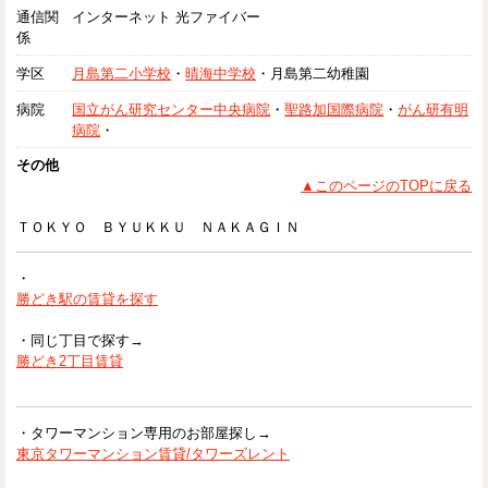
通信関
インターネット 光ファイバー
係
学区
月島第二小学校
・
晴海中学校
・月島第二幼稚園
病院
国立がん研究センター中央病院
・
聖路加国際病院
・
がん研有明
病院
・
その他
▲このページのTOPに戻る
ＴＯＫＹＯ ＢＹＵＫＫＵ ＮＡＫＡＧＩＮ
・
勝どき駅の賃貸を探す
・同じ丁目で探す→
勝どき2丁目賃貸
・タワーマンション専用のお部屋探し→
東京タワーマンション賃貸/タワーズレント