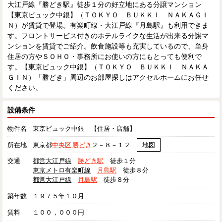
大江戸線『勝どき駅』徒歩１分の好立地にある分譲マンション
【東京ビュック中銀】（ＴＯＫＹＯ ＢＵＫＫＩ ＮＡＫＡＧＩ
Ｎ）が賃貸で登場。有楽町線・大江戸線『月島駅』も利用できま
す。フロントサービス付きのホテルライクな生活が出来る分譲マ
ンションを賃貸でご紹介。飲食施設等も充実しているので、単身
住居の方やＳＯＨＯ・事務所にお使いの方にもとっても便利で
す。【東京ビュック中銀】（ＴＯＫＹＯ ＢＵＫＫＩ ＮＡＫＡ
ＧＩＮ）「勝どき」周辺のお部屋探しはアクセルホームにお任せ
ください。
設備条件
物件名
東京ビュック中銀 【住居・店舗】
所在地
東京都
中央区
勝どき
２－８－１２
地図
交通
都営大江戸線
勝どき駅
徒歩１分
東京メトロ有楽町線
月島駅
徒歩８分
都営大江戸線
月島駅
徒歩８分
築年数
１９７５年１０月
賃料
１００，０００円