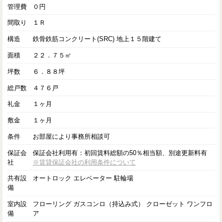
管理費
０円
間取り
１Ｒ
構造
鉄骨鉄筋コンクリート(SRC) 地上１５階建て
面積
２２．７５㎡
坪数
６．８８坪
総戸数
４７６戸
礼金
１ヶ月
敷金
１ヶ月
条件
お部屋により事務所相談可
保証会
保証会社利用有：初回賃料総額の50％相当額、別途更新料有
社
※賃貸保証会社の利用条件について
共有設
オートロック エレベーター 駐輪場
備
室内設
フローリング ガスコンロ（持込み式） クローゼット ワンフロ
備
ア