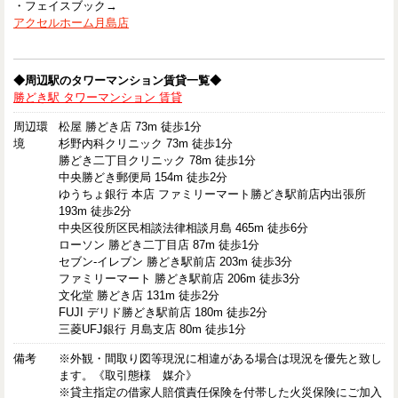
・フェイスブック→
アクセルホーム月島店
◆周辺駅のタワーマンション賃貸一覧◆
勝どき駅 タワーマンション 賃貸
周辺環
松屋 勝どき店 73m 徒歩1分
境
杉野内科クリニック 73m 徒歩1分
勝どき二丁目クリニック 78m 徒歩1分
中央勝どき郵便局 154m 徒歩2分
ゆうちょ銀行 本店 ファミリーマート勝どき駅前店内出張所
193m 徒歩2分
中央区役所区民相談法律相談月島 465m 徒歩6分
ローソン 勝どき二丁目店 87m 徒歩1分
セブン-イレブン 勝どき駅前店 203m 徒歩3分
ファミリーマート 勝どき駅前店 206m 徒歩3分
文化堂 勝どき店 131m 徒歩2分
FUJI デリド勝どき駅前店 180m 徒歩2分
三菱UFJ銀行 月島支店 80m 徒歩1分
備考
※外観・間取り図等現況に相違がある場合は現況を優先と致し
ます。《取引態様 媒介》
※貸主指定の借家人賠償責任保険を付帯した火災保険にご加入