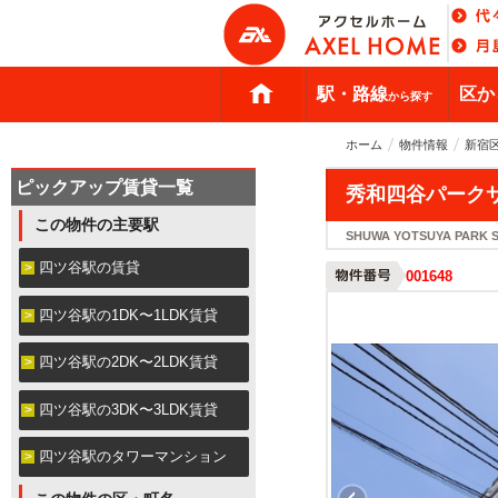
駅・路線
区か
から探す
ホーム
物件情報
新宿
ピックアップ賃貸一覧
秀和四谷パーク
この物件の主要駅
SHUWA YOTSUYA PARK S
四ツ谷駅の賃貸
001648
四ツ谷駅の1DK〜1LDK賃貸
四ツ谷駅の2DK〜2LDK賃貸
四ツ谷駅の3DK〜3LDK賃貸
四ツ谷駅のタワーマンション