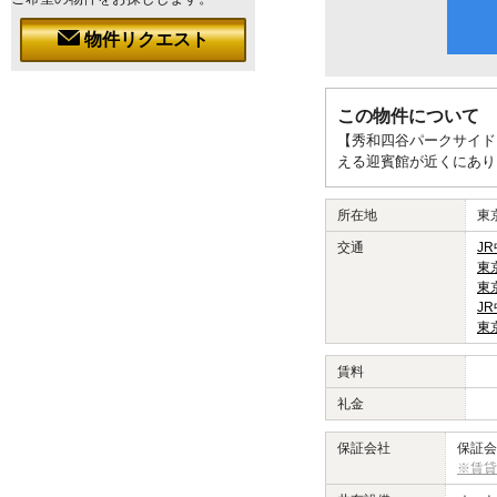
物件リクエスト
この物件について
【秀和四谷パークサイド
える迎賓館が近くにあり
所在地
東
交通
J
東
東
J
東
賃料
礼金
保証会社
保証会
※賃貸