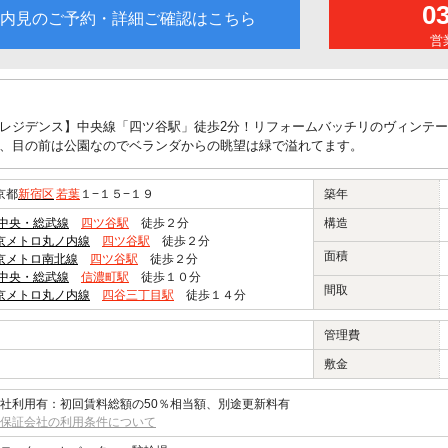
0
内見のご予約・詳細ご確認はこちら
営業
レジデンス】中央線「四ツ谷駅」徒歩2分！リフォームバッチリのヴィンテ
、目の前は公園なのでベランダからの眺望は緑で溢れてます。
京都
新宿区
若葉
１−１５−１９
築年
R中央・総武線
四ツ谷駅
徒歩２分
構造
京メトロ丸ノ内線
四ツ谷駅
徒歩２分
面積
京メトロ南北線
四ツ谷駅
徒歩２分
R中央・総武線
信濃町駅
徒歩１０分
間取
京メトロ丸ノ内線
四谷三丁目駅
徒歩１４分
管理費
敷金
社利用有：初回賃料総額の50％相当額、別途更新料有
保証会社の利用条件について