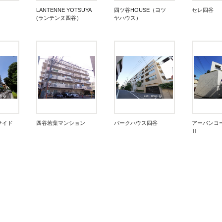
LANTENNE YOTSUYA
四ツ谷HOUSE（ヨツ
セレ四谷
(ランテンヌ四谷）
ヤハウス）
サイド
四谷若葉マンション
パークハウス四谷
アーバンコ
Ⅱ