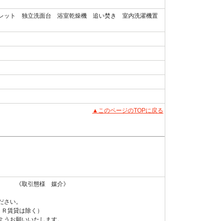
レット 独立洗面台 浴室乾燥機 追い焚き 室内洗濯機置
▲このページのTOPに戻る
 《取引態様 媒介》
ださい。
ＵＲ賃貸は除く）
ようお願いいたします。