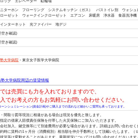
ロック エレベーター 駐輪場
ニターホン フローリング システムキッチン（ガス） バストイレ別 ウォシュ
ローゼット ウォークインクローゼット エアコン 床暖房 浄水器 食器洗浄機
インターネット 光ファイバー 地デジ
要空き確認)
要空き確認)
塾大学病院
・東京女子医学大学病院
義塾大学病院周辺の賃貸情報
では売買にも力を入れておりますので、
入でお考えの方もお気軽にお問い合わせください。
ローンシュミレーション(資金計画)やご購入までの流れなど細かいご質問も承っております。
観・間取り図等現況に相違がある場合は現況を優先と致します。
指定の借家人賠償責任保険を付帯した火災保険にご加入いただきます。
会社加入、鍵交換等にて別途費用が必要な場合があります。詳細はお問い合わせく
約時に賃料の1ヶ月分（消費税別）相当額を仲介手数料として頂戴いたします。（
状況等は変動することがあります。最新状況についてはお問い合わせくださいます