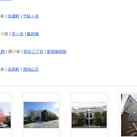
谷 |
信濃町
|
千駄ヶ谷
四ツ谷 |
市ヶ谷
|
飯田橋
見附
| 四ツ谷 |
四谷三丁目
|
新宿御苑前
谷 |
永田町
|
溜池山王