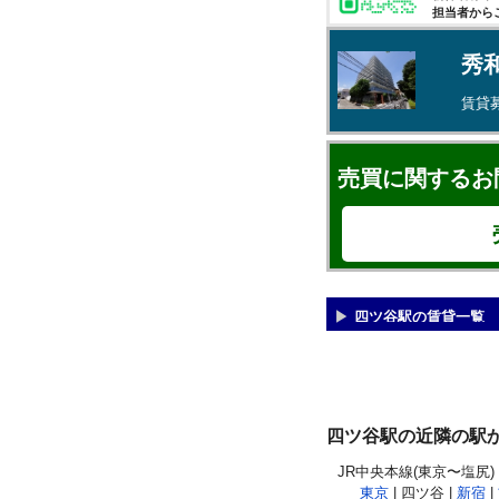
担当者から
秀
賃貸
売買に関するお
四ツ谷駅の賃貸一覧
四ツ谷駅の近隣の駅
JR中央本線(東京〜塩尻)
東京
| 四ツ谷 |
新宿
|