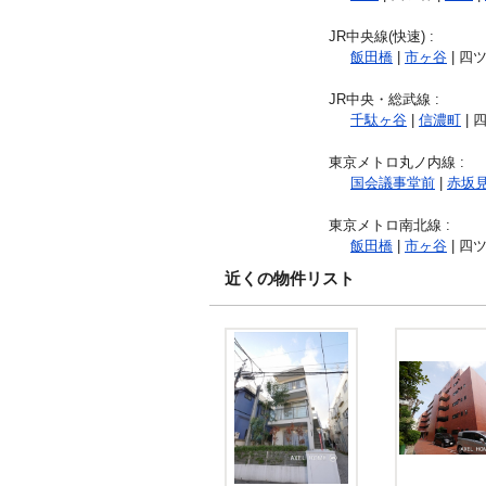
JR中央線(快速)
:
飯田橋
|
市ヶ谷
| 四ツ
JR中央・総武線
:
千駄ヶ谷
|
信濃町
| 
東京メトロ丸ノ内線
:
国会議事堂前
|
赤坂
東京メトロ南北線
:
飯田橋
|
市ヶ谷
| 四ツ
近くの物件リスト