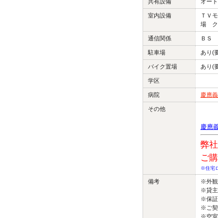
共有設備
オート
室内設備
ＴＶモ
場 ク
通信関係
ＢＳ 
駐車場
あり(
バイク置場
あり(
学区
病院
慶應義
その他
慶應
弊社
ご購
※住宅
備考
※外
※貸主
※保証
※ご契
※空室