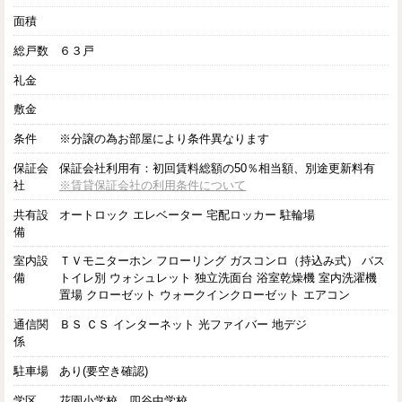
面積
総戸数
６３戸
礼金
敷金
条件
※分譲の為お部屋により条件異なります
保証会
保証会社利用有：初回賃料総額の50％相当額、別途更新料有
社
※賃貸保証会社の利用条件について
共有設
オートロック エレベーター 宅配ロッカー 駐輪場
備
室内設
ＴＶモニターホン フローリング ガスコンロ（持込み式） バス
備
トイレ別 ウォシュレット 独立洗面台 浴室乾燥機 室内洗濯機
置場 クローゼット ウォークインクローゼット エアコン
通信関
ＢＳ ＣＳ インターネット 光ファイバー 地デジ
係
駐車場
あり(要空き確認)
学区
花園小学校 四谷中学校