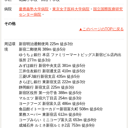
病院
慶應義塾大学病院
・
東京女子医科大学病院
・
国立国際医療研究
センター病院
・
その他
▲このページのTOPに戻る
周辺環
新宿明治通郵便局 225m 徒歩3分
境
新宿二郵便局 389m 徒歩5分
ゆうちょ銀行 本店 ファミリーマートビッグス新宿ビル店内出
張所 277m 徒歩3分
みずほ銀行 新宿中央支店 381m 徒歩5分
三井住友銀行 新宿通支店 410m 徒歩5分
三菱UFJ銀行新宿支店 435m 徒歩5分
きらぼし銀行 東新宿支店 222m 徒歩3分
静岡銀行 新宿支店 225m 徒歩3分
新宿区役所 第一分庁舎 388m 徒歩5分
マルエツ 新宿六丁目店 254m 徒歩3分
ヨークフーズ 新宿富久店 486m 徒歩6分
食品館イトーヨーカドー新宿富久町 508m 徒歩6分
業務スーパー 東新宿店 612m 徒歩8分
コープみらい ミニコープ富久店 653m 徒歩8分
成城石井 ルミネ新宿ルミネ2店 753m 徒歩9分