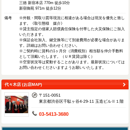
三徳 新宿本店 770m 徒歩10分
新宿御苑 971m 徒歩12分
備考
※外観・間取り図等現況に相違がある場合は現況を優先と致し
ます。《取引態様 媒介》
※貸主指定の借家人賠償責任保険を付帯した火災保険にご加入
いただきます。
※保証会社加入、鍵交換等にて別途費用が必要な場合がありま
す。詳細はお問い合わせください。
※ご契約時に賃料の1ヶ月分（消費税別）相当額を仲介手数料
として頂戴いたします。（ＵＲ賃貸は除く）
※空室状況等は変動することがあります。最新状況については
お問い合わせくださいますようお願いいたします。
代々木店 (お店MAP)
〒151-0051
東京都渋谷区千駄ヶ谷4-29-11 玉造ビルⅡ１階
03-5413-3680