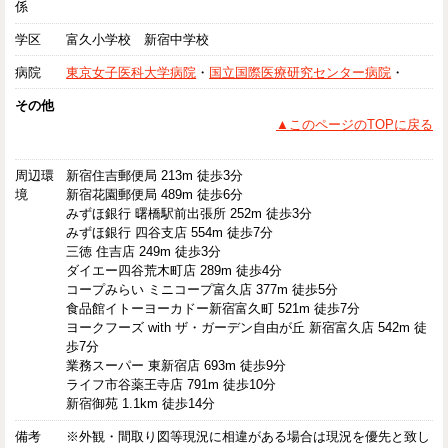
係
学区
富久小学校 新宿中学校
病院
東京女子医科大学病院
・
国立国際医療研究センター病院
・
その他
▲このページのTOPに戻る
周辺環
新宿住吉郵便局 213m 徒歩3分
境
新宿花園郵便局 489m 徒歩6分
みずほ銀行 曙橋駅前出張所 252m 徒歩3分
みずほ銀行 四谷支店 554m 徒歩7分
三徳 住吉店 249m 徒歩3分
ダイエー四谷荒木町店 289m 徒歩4分
コープみらい ミニコープ富久店 377m 徒歩5分
食品館イトーヨーカドー新宿富久町 521m 徒歩7分
ヨークフーズ with ザ・ガーデン自由が丘 新宿富久店 542m 徒
歩7分
業務スーパー 東新宿店 693m 徒歩9分
ライフ市谷薬王寺店 791m 徒歩10分
新宿御苑 1.1km 徒歩14分
備考
※外観・間取り図等現況に相違がある場合は現況を優先と致し