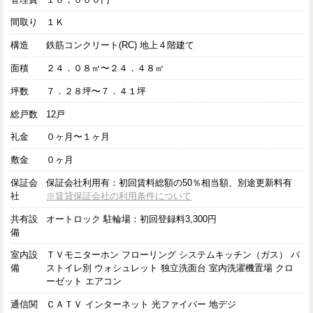
間取り
１Ｋ
構造
鉄筋コンクリート(RC) 地上４階建て
面積
２４．０８㎡〜２４．４８㎡
坪数
７．２８坪〜７．４１坪
総戸数
12戸
礼金
０ヶ月〜１ヶ月
敷金
０ヶ月
保証会
保証会社利用有：初回賃料総額の50％相当額、別途更新料有
社
※賃貸保証会社の利用条件について
共有設
オートロック 駐輪場：初回登録料3,300円
備
室内設
ＴＶモニターホン フローリング システムキッチン（ガス） バ
備
ストイレ別 ウォシュレット 独立洗面台 室内洗濯機置場 クロ
ーゼット エアコン
通信関
ＣＡＴＶ インターネット 光ファイバー 地デジ