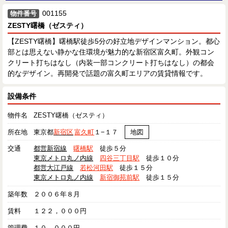
001155
物件番号
ZESTY曙橋（ゼスティ）
【ZESTY曙橋】曙橋駅徒歩5分の好立地デザインマンション。都心
部とは思えない静かな住環境が魅力的な新宿区富久町。外観コン
クリート打ちはなし（内装一部コンクリート打ちはなし）の都会
的なデザイン。再開発で話題の富久町エリアの賃貸情報です。
設備条件
物件名
ZESTY曙橋（ゼスティ）
所在地
東京都
新宿区
富久町
１−１７
地図
交通
都営新宿線
曙橋駅
徒歩５分
東京メトロ丸ノ内線
四谷三丁目駅
徒歩１０分
都営大江戸線
若松河田駅
徒歩１５分
東京メトロ丸ノ内線
新宿御苑前駅
徒歩１５分
築年数
２００６年８月
賃料
１２２，０００円
管理費
１０，０００円