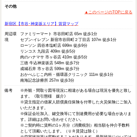
その他
▲このページのTOPに戻る
新宿区【市谷･神楽坂エリア】賃貸マップ
周辺環
ファミリーマート 市谷田町店 65m 徒歩1分
境
セブン-イレブン 新宿市谷田町２丁目店 107m 徒歩1分
ローソン 四谷本塩町店 699m 徒歩9分
リンコス 九段店 409m 徒歩5分
肉のハナマサ 市ヶ谷店 410m 徒歩5分
三徳 牛込神楽坂店 548m 徒歩7分
成城石井 市ヶ谷店 599m 徒歩7分
おかべふじこ内科・循環器クリニック 111m 徒歩1分
南海記念診療所 257m 徒歩3分
備考
※外観・間取り図等現況に相違がある場合は現況を優先と致し
ます。《取引態様 媒介》
※貸主指定の借家人賠償責任保険を付帯した火災保険にご加入
いただきます。
※保証会社加入、鍵交換等にて別途費用が必要な場合がありま
す。詳細はお問い合わせください。
※ご契約時に賃料の1ヶ月分（消費税別）相当額を仲介手数料
として頂戴いたします。（ＵＲ賃貸は除く）
※空室状況等は変動することがあります。最新状況については