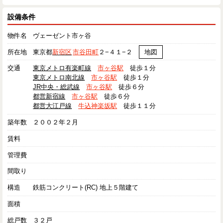
設備条件
物件名
ヴェーゼント市ヶ谷
所在地
東京都
新宿区
市谷田町
２−４１−２
地図
交通
東京メトロ有楽町線
市ヶ谷駅
徒歩１分
東京メトロ南北線
市ヶ谷駅
徒歩１分
JR中央・総武線
市ヶ谷駅
徒歩６分
都営新宿線
市ヶ谷駅
徒歩６分
都営大江戸線
牛込神楽坂駅
徒歩１１分
築年数
２００２年２月
賃料
管理費
間取り
構造
鉄筋コンクリート(RC) 地上５階建て
面積
総戸数
３２戸