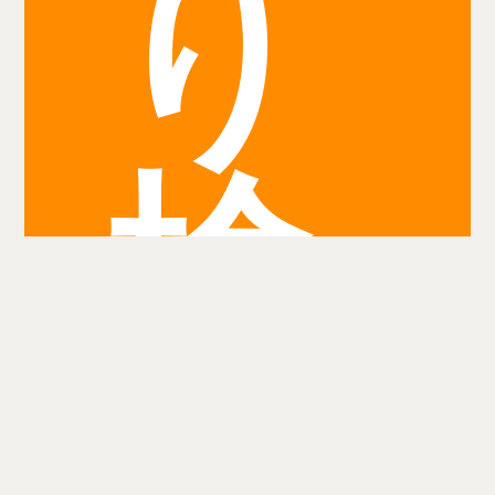
り
検
索