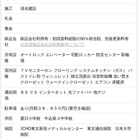
施工
清水建設
礼金
敷金
保証会
保証会社利用有：初回賃料総額の50％相当額、別途更新料有
社
※賃貸保証会社の利用条件について
共有設
オートロック エレベーター 宅配ロッカー 防災センター 駐輪
備
場
室内設
ＴＶモニターホン フローリング システムキッチン（ガス） バ
備
ストイレ別 ウォシュレット 独立洗面台 浴室乾燥機 追い焚き
クローゼット ウォークインクローゼット エアコン 床暖房
通信関
ＢＳ ＣＳ インターネット 光ファイバー 地デジ
係
駐車場
あり(月額３８，８５０円) (要空き確認)
学区
愛日小学校 牛込第３中学校
病院
JCHO東京新宿メディカルセンター 東京逓信病院 日本大学
病院