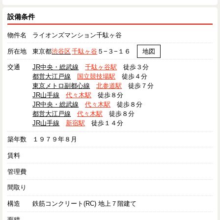
設備条件
物件名
ライオンズマンション千駄ヶ谷
所在地
東京都
渋谷区
千駄ヶ谷
５−３−１６
地図
交通
JR中央・総武線
千駄ヶ谷駅
徒歩３分
都営大江戸線
国立競技場駅
徒歩４分
東京メトロ副都心線
北参道駅
徒歩７分
JR山手線
代々木駅
徒歩８分
JR中央・総武線
代々木駅
徒歩８分
都営大江戸線
代々木駅
徒歩８分
JR山手線
新宿駅
徒歩１４分
築年数
１９７９年８月
賃料
管理費
間取り
構造
鉄筋コンクリート(RC) 地上７階建て
面積