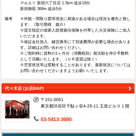
マルエツ 新宿六丁目店 1.5km 徒歩19分
新宿御苑 369m 徒歩5分
備考
※外観・間取り図等現況に相違がある場合は現況を優先と致し
ます。《取引態様 媒介》
※貸主指定の借家人賠償責任保険を付帯した火災保険にご加入
いただきます。
※保証会社加入、鍵交換等にて別途費用が必要な場合がありま
す。詳細はお問い合わせください。
※ご契約時に賃料の1ヶ月分（消費税別）相当額を仲介手数料
として頂戴いたします。（ＵＲ賃貸は除く）
※空室状況等は変動することがあります。最新状況については
お問い合わせくださいますようお願いいたします。
代々木店 (お店MAP)
〒151-0051
東京都渋谷区千駄ヶ谷4-29-11 玉造ビルⅡ１階
03-5413-3680