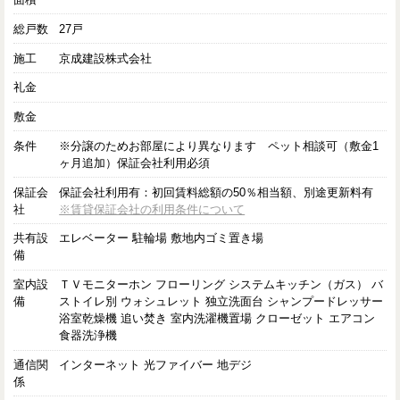
総戸数
27戸
施工
京成建設株式会社
礼金
敷金
条件
※分譲のためお部屋により異なります ペット相談可（敷金1
ヶ月追加）保証会社利用必須
保証会
保証会社利用有：初回賃料総額の50％相当額、別途更新料有
社
※賃貸保証会社の利用条件について
共有設
エレベーター 駐輪場 敷地内ゴミ置き場
備
室内設
ＴＶモニターホン フローリング システムキッチン（ガス） バ
備
ストイレ別 ウォシュレット 独立洗面台 シャンプードレッサー
浴室乾燥機 追い焚き 室内洗濯機置場 クローゼット エアコン
食器洗浄機
通信関
インターネット 光ファイバー 地デジ
係