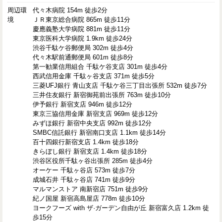
周辺環
代々木病院 154m 徒歩2分
境
ＪＲ東京総合病院 865m 徒歩11分
慶應義塾大学病院 881m 徒歩11分
東京医科大学病院 1.9km 徒歩24分
渋谷千駄ケ谷郵便局 302m 徒歩4分
代々木駅前通郵便局 601m 徒歩8分
第一勧業信用組合 千駄ケ谷支店 301m 徒歩4分
西武信用金庫 千駄ヶ谷支店 371m 徒歩5分
三菱UFJ銀行 青山支店 千駄ケ谷三丁目出張所 532m 徒歩7分
三井住友銀行 新宿御苑前出張所 763m 徒歩10分
伊予銀行 新宿支店 946m 徒歩12分
東京三協信用金庫 新宿支店 969m 徒歩12分
みずほ銀行 新宿中央支店 992m 徒歩12分
SMBC信託銀行 新宿南口支店 1.1km 徒歩14分
百十四銀行新宿支店 1.4km 徒歩18分
きらぼし銀行 新宿支店 1.4km 徒歩18分
渋谷区役所千駄ヶ谷出張所 285m 徒歩4分
オーケー 千駄ヶ谷店 573m 徒歩7分
成城石井 千駄ヶ谷店 741m 徒歩9分
マルマンストア 南新宿店 751m 徒歩9分
紀ノ国屋 新宿高島屋店 778m 徒歩10分
ヨークフーズ with ザ·ガーデン自由が丘 新宿富久店 1.2km 徒
歩15分