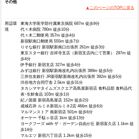
その他
▲このページのTOPに戻る
周辺環
東海大学医学部付属東京病院 687m 徒歩9分
境
代々木病院 780m 徒歩10分
代々木二郵便局 357m 徒歩4分
新宿駅南口郵便局 555m 徒歩7分
りそな銀行 新宿駅新南口出張所 261m 徒歩3分
東京スター銀行 吉祥寺支店（新宿支店内にて営業） 297m 徒
歩4分
伊予銀行 新宿支店 327m 徒歩4分
みずほ銀行 新宿駅新南改札内出張所 389m 徒歩5分
三井住友銀行 JR新宿駅新南改札内出張所 392m 徒歩5分
渋谷地方合同庁舎 2.5km 徒歩31分
タカシマヤタイムズスクエア高島屋新宿店 食料品部 食料品代
表･生鮮食品 103m 徒歩1分
紀ノ国屋 新宿高島屋店 152m 徒歩2分
成城石井 ルミネ新宿ルミネ2店 466m 徒歩6分
マルマンストア 南新宿店 501m 徒歩6分
オーケー 千駄ヶ谷店 1km 徒歩13分
ヨークフーズ with ザ・ガーデン自由が丘 新宿富久店 1.1km 徒
歩14分
マルエツ 新宿六丁目店 1.2km 徒歩15分