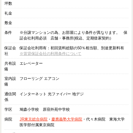
坪数
礼金
敷金
条件
※分譲マンションの為、お部屋により条件が異なります。 保
証会社利用必須 店舗・事務所(税込、定期借家契約）
保証会
保証会社利用有：初回賃料総額の50％相当額、別途更新料有
社
※賃貸保証会社の利用条件について
共有設
エレベーター
備
室内設
フローリング エアコン
備
通信関
インターネット 光ファイバー 地デジ
係
学区
鳩森小学校 原宿外苑中学校
病院
JR東京総合病院
・
慶應義塾大学病院
・代々木病院 東海大学
医学部付属東京病院