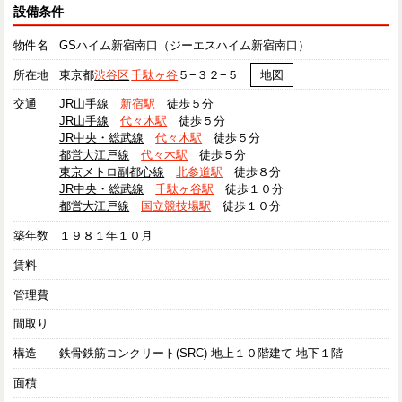
設備条件
物件名
GSハイム新宿南口（ジーエスハイム新宿南口）
所在地
東京都
渋谷区
千駄ヶ谷
５−３２−５
地図
交通
JR山手線
新宿駅
徒歩５分
JR山手線
代々木駅
徒歩５分
JR中央・総武線
代々木駅
徒歩５分
都営大江戸線
代々木駅
徒歩５分
東京メトロ副都心線
北参道駅
徒歩８分
JR中央・総武線
千駄ヶ谷駅
徒歩１０分
都営大江戸線
国立競技場駅
徒歩１０分
築年数
１９８１年１０月
賃料
管理費
間取り
構造
鉄骨鉄筋コンクリート(SRC) 地上１０階建て 地下１階
面積