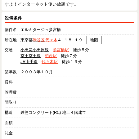
すよ！インターネット使い放題です。
設備条件
物件名
エルミタージュ参宮橋
所在地
東京都
渋谷区
代々木
４−１８−１９
地図
交通
小田急小田原線
参宮橋駅
徒歩５分
京王京王線
初台駅
徒歩７分
JR山手線
代々木駅
徒歩１３分
築年数
２００３年１０月
賃料
管理費
間取り
構造
鉄筋コンクリート(RC) 地上４階建て
面積
礼金