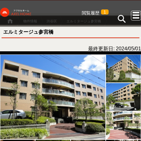
1
閲覧履歴
物件情報
渋谷区
エルミタージュ参宮橋
エルミタージュ参宮橋
最終更新日: 2024/05/01