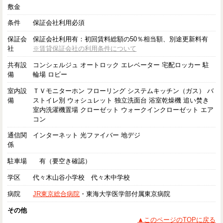
敷金
条件
保証会社利用必須
保証会
保証会社利用有：初回賃料総額の50％相当額、別途更新料有
社
※賃貸保証会社の利用条件について
共有設
コンシェルジュ オートロック エレベーター 宅配ロッカー 駐
備
輪場 ロビー
室内設
ＴＶモニターホン フローリング システムキッチン（ガス） バ
備
ストイレ別 ウォシュレット 独立洗面台 浴室乾燥機 追い焚き
室内洗濯機置場 クローゼット ウォークインクローゼット エア
コン
通信関
インターネット 光ファイバー 地デジ
係
駐車場
有（要空き確認）
学区
代々木山谷小学校 代々木中学校
病院
JR東京総合病院
・東海大学医学部付属東京病院
その他
▲このページのTOPに戻る