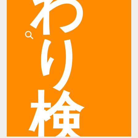
わ
り
検