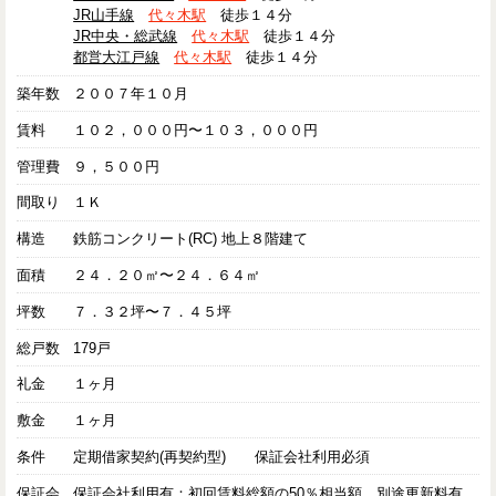
JR山手線
代々木駅
徒歩１４分
JR中央・総武線
代々木駅
徒歩１４分
都営大江戸線
代々木駅
徒歩１４分
築年数
２００７年１０月
賃料
１０２，０００円〜１０３，０００円
管理費
９，５００円
間取り
１Ｋ
構造
鉄筋コンクリート(RC) 地上８階建て
面積
２４．２０㎡〜２４．６４㎡
坪数
７．３２坪〜７．４５坪
総戸数
179戸
礼金
１ヶ月
敷金
１ヶ月
条件
定期借家契約(再契約型) 保証会社利用必須
保証会
保証会社利用有：初回賃料総額の50％相当額、別途更新料有