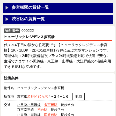
参宮橋駅の賃貸一覧
渋谷区の賃貸一覧
000222
物件番号
ヒューリックレジデンス参宮橋
代々木4丁目の静かな住宅街です【ヒューリックレジデンス参宮
橋】1K・1LDK・2DKの総戸数179戸に及ぶ大型マンションです。
管理体制：24時間設備監視プラス24時間緊急対応で快適で安心に
生活できます！小田急線・京王線・山手線・大江戸線の4沿線利用
できる便利な立地です。
設備条件
物件名
ヒューリックレジデンス参宮橋
所在地
東京都
渋谷区
代々木
４−２４−１６
地図
交通
小田急小田原線
参宮橋駅
徒歩６分
京王京王線
初台駅
徒歩７分
小田急小田原線
南新宿駅
徒歩９分