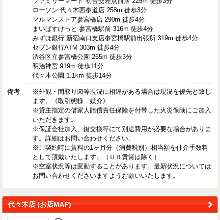
ファミリーマート 初台交差点前店 225m 徒歩3分
ローソン 代々木西参道店 258m 徒歩3分
マルマンストア参宮橋店 290m 徒歩4分
まいばすけっと 参宮橋駅前 316m 徒歩4分
みずほ銀行 新宿南口支店参宮橋駅前出張所 319m 徒歩4分
セブン銀行ATM 303m 徒歩4分
渋谷区立参宮橋公園 265m 徒歩3分
明治神宮 919m 徒歩11分
代々木公園 1.1km 徒歩14分
備考
※外観・間取り図等現況に相違がある場合は現況を優先と致し
ます。《取引態様 媒介》
※貸主指定の借家人賠償責任保険を付帯した火災保険にご加入
いただきます。
※保証会社加入、鍵交換等にて別途費用が必要な場合がありま
す。詳細はお問い合わせください。
※ご契約時に賃料の1ヶ月分（消費税別）相当額を仲介手数料
として頂戴いたします。（ＵＲ賃貸は除く）
※空室状況等は変動することがあります。最新状況については
お問い合わせくださいますようお願いいたします。
代々木店 (お店MAP)