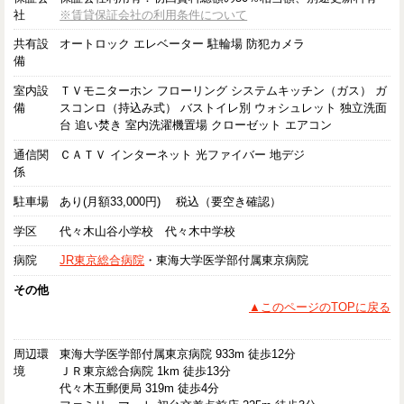
社
※賃貸保証会社の利用条件について
共有設
オートロック エレベーター 駐輪場 防犯カメラ
備
室内設
ＴＶモニターホン フローリング システムキッチン（ガス） ガ
備
スコンロ（持込み式） バストイレ別 ウォシュレット 独立洗面
台 追い焚き 室内洗濯機置場 クローゼット エアコン
通信関
ＣＡＴＶ インターネット 光ファイバー 地デジ
係
駐車場
あり(月額33,000円) 税込（要空き確認）
学区
代々木山谷小学校 代々木中学校
病院
JR東京総合病院
・東海大学医学部付属東京病院
その他
▲このページのTOPに戻る
周辺環
東海大学医学部付属東京病院 933m 徒歩12分
境
ＪＲ東京総合病院 1km 徒歩13分
代々木五郵便局 319m 徒歩4分