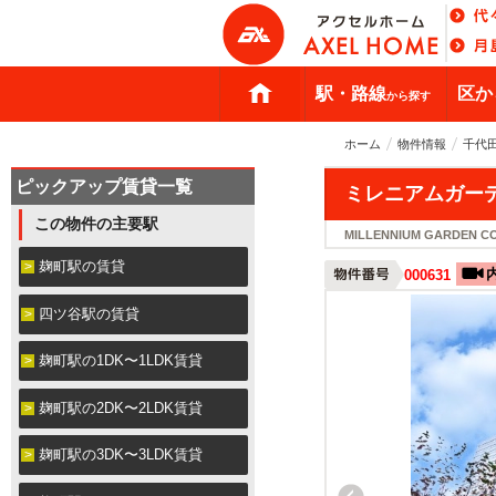
駅・路線
区か
から探す
ホーム
物件情報
千代
ピックアップ賃貸一覧
ミレニアムガー
この物件の主要駅
MILLENNIUM GARDEN C
麹町駅の賃貸
000631
四ツ谷駅の賃貸
麹町駅の1DK〜1LDK賃貸
麹町駅の2DK〜2LDK賃貸
麹町駅の3DK〜3LDK賃貸