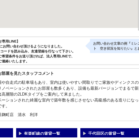
専用LINE】
お問い合わせ文章の例『ミレ
気軽にお問い合わせ頂けるようになりました。
ト 空き状況を知りたい』と
Rコードを読み込み、友達登録を行なって下さい。
ご希望条件をお送り頂ければ、法人専用LINEで、
ご連絡いたします。
お部屋を見たスタッフコメント
場や自走式の駐車場もあり、室内は使いやすい間取りでご家族やディンクスの
リノベーションされたお部屋も数多くあり、設備も最新バージョンでまるで新
は高層階の2LDKタイプをご案内して来ました。
ベーションされた綺麗な室内で築年数を感じさせない高級感のある造りになっ
です。
田麹町店 清水 利洋
有楽町線の賃貸一覧
千代田区の賃貸一覧