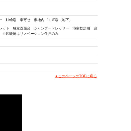
ー 駐輪場 車寄せ 敷地内ゴミ置場（地下）
レット 独立洗面台 シャンプードレッサー 浴室乾燥機 追
 ※床暖房はリノベーション住戸のみ
▲このページのTOPに戻る