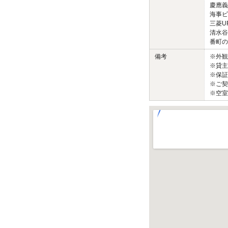
慶應義
海事ビ
三菱U
清水谷
番町の
備考
※外
※貸主
※保証
※ご契
※空室