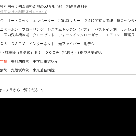
社利用有：初回賃料総額の50％相当額、別途更新料有
保証会社の利用条件について
ジ オートロック エレベーター 宅配ロッカー ２４時間有人管理 防災センタ
ニターホン フローリング システムキッチン（ガス） バストイレ別 ウォシュ
 室内洗濯機置場 クローゼット ウォークインクローゼット エアコン 床暖房
ＣＳ ＣＡＴＶ インターネット 光ファイバー 地デジ
地下駐車場（自走式）５５，０００円（税抜き）) ※空き要確認
学校
・番町幼稚園 中学自由選択制
病院 九段坂病院 東京逓信病院
はコチラからご覧ください。