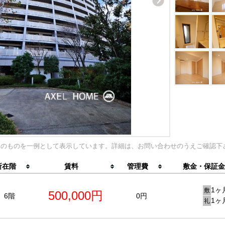
内のものを一例として表示しています。詳細は、お問い合わせのうえご確認下
所在階
賃料
管理費
敷金・保証金
1ヶ
敷
500,000円
6階
0円
1ヶ
礼