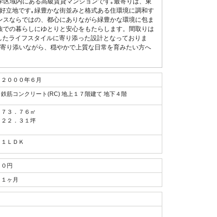
学区域内にある高級賃貸マンションです｡最寄りは、東
な好立地です｡緑豊かな街並みと格式ある住環境に調和す
ンスならではの、都心にありながら緑豊かな環境に包ま
族での暮らしにゆとりと安心をもたらします。間取りは
中心としたライフスタイルに寄り添った設計となっておりま
に寄り添いながら、穏やかで上質な日常を育みたい方へ
２０００年６月
鉄筋コンクリート(RC) 地上１７階建て 地下４階
７３．７６㎡
２２．３１坪
１ＬＤＫ
０円
１ヶ月