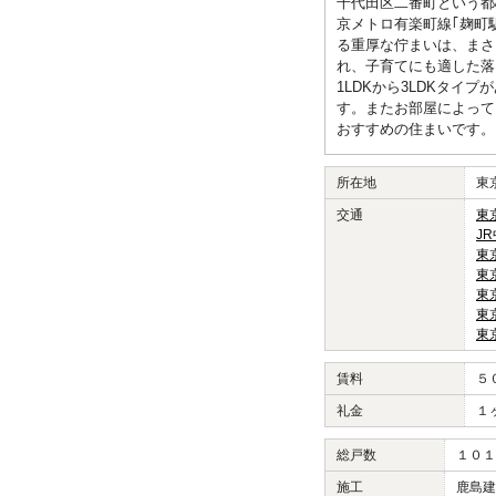
千代田区二番町という都
京メトロ有楽町線｢麹町
る重厚な佇まいは、まさ
れ、子育てにも適した落
1LDKから3LDKタイ
す。またお部屋によって
おすすめの住まいです。
所在地
東
交通
東
J
東
東
東
東
東
賃料
５
礼金
１
総戸数
１０１
施工
鹿島建