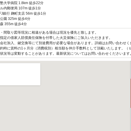
塾大学病院 1.8km 徒歩22分
ル内郵便局 107m 徒歩1分
FJ銀行 麹町支店 56m 徒歩1分
公園 325m 徒歩4分
森 355m 徒歩4分
観・間取り図等現況に相違がある場合は現況を優先と致します。
指定の借家人賠償責任保険を付帯した火災保険にご加入いただきます。
会社加入、鍵交換等にて別途費用が必要な場合があります。詳細はお問い合わせく
約時に賃料の1ヶ月分（消費税別）相当額を仲介手数料として頂戴いたします。（
状況等は変動することがあります。最新状況についてはお問い合わせくださいます