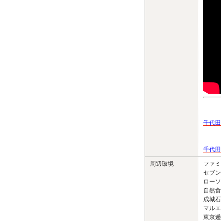
千代田
千代田
周辺環境
ファミ
セブン
ローソ
自然食品
成城石
マルエ
東京逓信