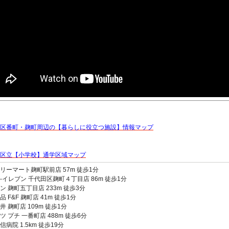
区番町・麹町周辺の【暮らしに役立つ施設】情報マップ
区立【小学校】通学区域マップ
リーマート麹町駅前店 57m 徒歩1分
-イレブン 千代田区麹町４丁目店 86m 徒歩1分
ン 麹町五丁目店 233m 徒歩3分
 F&F 麹町店 41m 徒歩1分
井 麹町店 109m 徒歩1分
ツ プチ 一番町店 488m 徒歩6分
病院 1.5km 徒歩19分