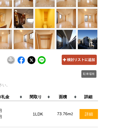
駐車場有
さい。
/礼金
間取り
面積
詳細
月
73.76m
1LDK
詳細
2
月