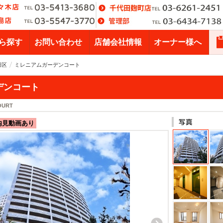
ら探す
お問い合わせ
店舗会社情報
オーナー様へ
田区
ミレニアムガーデンコート
デンコート
OURT
内見動画あり