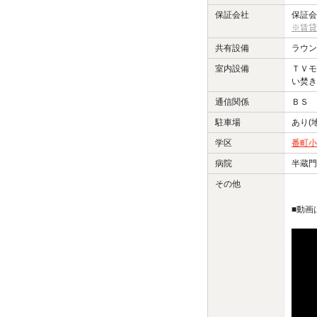
保証会社
保証会
※賃貸
共有設備
ラウン
室内設備
ＴＶモ
い焚き
通信関係
ＢＳ 
駐車場
あり(
学区
番町小
病院
半蔵門
その他
■動画