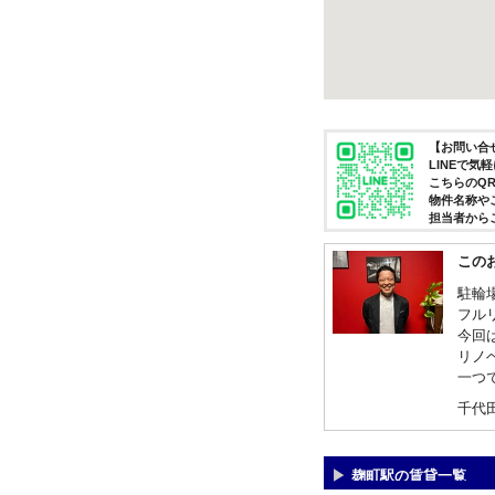
【お問い合せ
LINEで
こちらのQ
物件名称や
担当者から
この
駐輪
フル
今回
リノ
一つ
千代
麹町駅の賃貸一覧