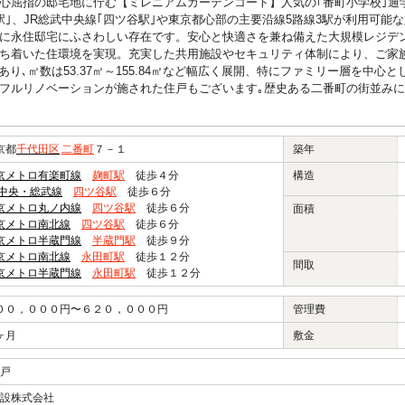
心屈指の邸宅地に佇む【ミレニアムガーデンコート】人気の｢番町小学校｣通
駅｣、JR総武中央線｢四ツ谷駅｣や東京都心部の主要沿線5路線3駅が利用可能
に永住邸宅にふさわしい存在です。安心と快適さを兼ね備えた大規模レジデ
ち着いた住環境を実現。充実した共用施設やセキュリティ体制により、ご家
プがあり､㎡数は53.37㎡～155.84㎡など幅広く展開、特にファミリー層を
フルリノベーションが施された住戸もございます｡歴史ある二番町の街並み
京都
千代田区
二番町
７－１
築年
京メトロ有楽町線
麹町駅
徒歩４分
構造
R中央・総武線
四ツ谷駅
徒歩６分
京メトロ丸ノ内線
四ツ谷駅
徒歩６分
面積
京メトロ南北線
四ツ谷駅
徒歩６分
京メトロ半蔵門線
半蔵門駅
徒歩９分
京メトロ南北線
永田町駅
徒歩１２分
間取
京メトロ半蔵門線
永田町駅
徒歩１２分
００，０００円〜６２０，０００円
管理費
ヶ月
敷金
戸
設株式会社