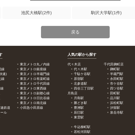
池尻大橋駅(2件)
駒沢大学駅(1件)
戻る
す
人気の駅から探す
東京メトロ丸ノ内線
代々木店
千代田麹町店
武線
東京メトロ銀座線
代々木駅
麹町駅
快速)
東京メトロ半蔵門線
千駄ケ谷駅
半蔵門駅
北線
東京メトロ有楽町線
原宿駅
永田町駅
東京メトロ千代田線
北参道駅
市ケ谷駅
戸線
東京メトロ東西線
四谷三丁目駅
四ツ谷駅
線
東京メトロ副都心線
月島店
田町駅
線
東京メトロ日比谷線
月島駅
品川駅
線
東京メトロ南北線
勝どき駅
浜松町駅
高速鉄道
小田急小田原線
豊洲駅
汐留駅
レール
辰巳駅
泉岳寺駅
め
東雲駅
牛込柳町駅
若松河田駅