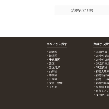
渋谷駅(241件)
エリアから探す
路線から探
新宿区
JR山手線
渋谷区
JR中央総
千代田区
JR中央線(
港区
JR京浜東
港区湾岸
JR京葉線
品川区
都営大江
中央区
都営新宿
江東区
都営三田
文京・池袋
都営浅草
その他
東京臨海
東京モノ
ゆりかも