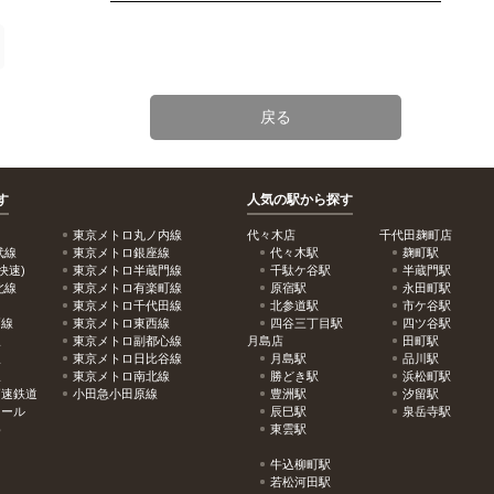
戻る
す
人気の駅から探す
東京メトロ丸ノ内線
代々木店
千代田麹町店
武線
東京メトロ銀座線
代々木駅
麹町駅
快速)
東京メトロ半蔵門線
千駄ケ谷駅
半蔵門駅
北線
東京メトロ有楽町線
原宿駅
永田町駅
東京メトロ千代田線
北参道駅
市ケ谷駅
戸線
東京メトロ東西線
四谷三丁目駅
四ツ谷駅
線
東京メトロ副都心線
月島店
田町駅
線
東京メトロ日比谷線
月島駅
品川駅
線
東京メトロ南北線
勝どき駅
浜松町駅
高速鉄道
小田急小田原線
豊洲駅
汐留駅
レール
辰巳駅
泉岳寺駅
め
東雲駅
牛込柳町駅
若松河田駅