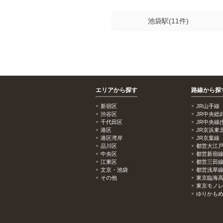
池袋駅(11件)
エリアから探す
路線から探
新宿区
JR山手線
渋谷区
JR中央総
千代田区
JR中央線(
港区
JR京浜東
港区湾岸
JR京葉線
品川区
都営大江
中央区
都営新宿
江東区
都営三田
文京・池袋
都営浅草
その他
東京臨海
東京モノ
ゆりかも