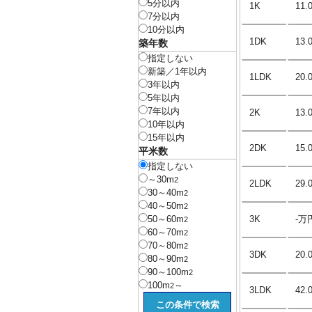
5分以内
1K
11
7分以内
10分以内
1DK
13
築年数
指定しない
新築／1年以内
1LDK
20
3年以内
5年以内
7年以内
2K
13
10年以内
15年以内
2DK
15
平米数
指定しない
～30m
2
2LDK
29
30～40m
2
40～50m
2
50～60m
3K
-万
2
60～70m
2
70～80m
2
3DK
20
80～90m
2
90～100m
2
100m
～
2
3LDK
42