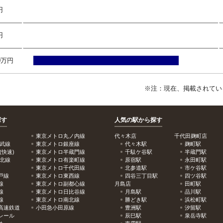
円
円
.0万円
※注：現在、掲載されてい
探す
人気の駅から探す
東京メトロ丸ノ内線
代々木店
千代田麹町店
総武線
東京メトロ銀座線
代々木駅
麹町駅
(快速)
東京メトロ半蔵門線
千駄ケ谷駅
半蔵門駅
東北線
東京メトロ有楽町線
原宿駅
永田町駅
東京メトロ千代田線
北参道駅
市ケ谷駅
戸線
東京メトロ東西線
四谷三丁目駅
四ツ谷駅
線
東京メトロ副都心線
月島店
田町駅
線
東京メトロ日比谷線
月島駅
品川駅
線
東京メトロ南北線
勝どき駅
浜松町駅
高速鉄道
小田急小田原線
豊洲駅
汐留駅
レール
辰巳駅
泉岳寺駅