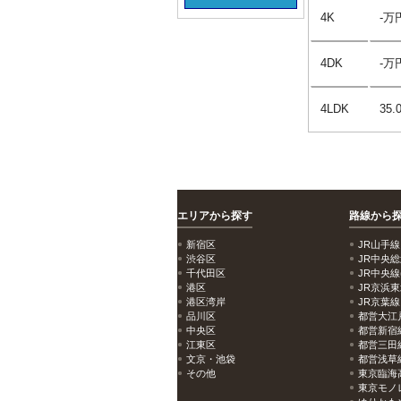
4K
-万
4DK
-万
4LDK
35
エリアから探す
路線から
新宿区
JR山手線
渋谷区
JR中央
千代田区
JR中央線
港区
JR京浜
港区湾岸
JR京葉線
品川区
都営大江
中央区
都営新宿
江東区
都営三田
文京・池袋
都営浅草
その他
東京臨海
東京モノ