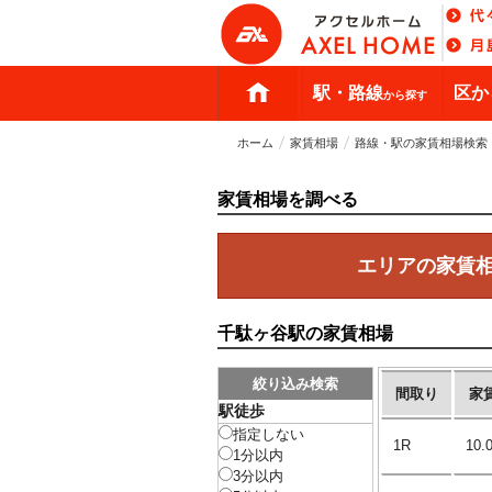
駅・路線
区か
から探す
ホーム
家賃相場
路線・駅の家賃相場検索
家賃相場を調べる
エリアの家賃
千駄ヶ谷駅の家賃相場
絞り込み検索
間取り
家
駅徒歩
指定しない
1R
10
1分以内
3分以内