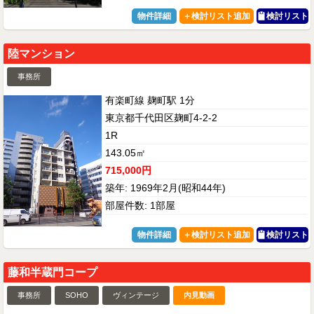
物件詳細
検討リスト
陸マンション
事務所
有楽町線 麹町駅 1分
東京都千代田区麹町4-2-2
1R
143.05㎡
715,000円
築年: 1969年2月(昭和44年)
部屋件数: 1部屋
物件詳細
検討リスト
藤和半蔵門コープ
事務所
SOHO
ヴィンテージ
内見動画