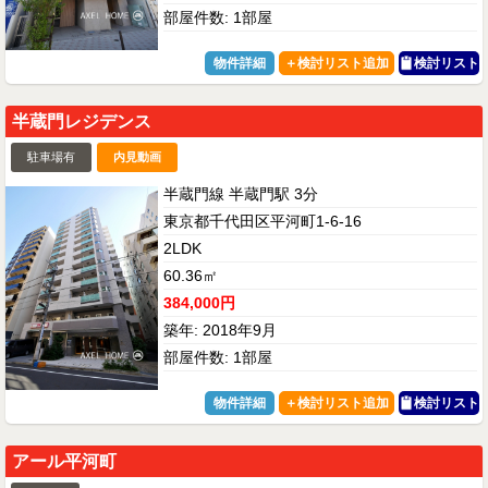
部屋件数: 1部屋
物件詳細
検討リスト
半蔵門レジデンス
駐車場有
内見動画
半蔵門線 半蔵門駅 3分
東京都千代田区平河町1-6-16
2LDK
60.36㎡
384,000円
築年: 2018年9月
部屋件数: 1部屋
物件詳細
検討リスト
アール平河町