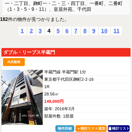
一・二丁目、麹町一・二・三・四丁目、一番町、二番町
（1・3・5・9・11）、皇居外苑、千代田
182
件の物件が見つかりました。
1
2
3
4
5
6
7
8
9
10
11
ダブル・リーブス半蔵門
内見動画
半蔵門線 半蔵門駅 1分
東京都千代田区麹町2-2-16
1R
28.56㎡
149,000円
築年: 2016年3月
部屋件数: 1部屋
物件詳細
検討リスト