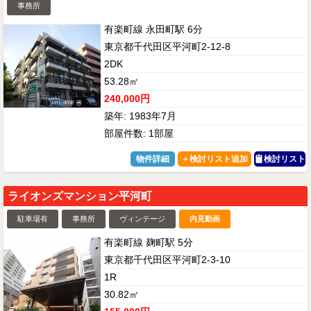
事務所
有楽町線 永田町駅 6分
東京都千代田区平河町2-12-8
2DK
53.28㎡
240,000円
築年: 1983年7月
部屋件数: 1部屋
物件詳細
検討リスト
ライオンズマンション平河町
駐車場有
事務所
ヴィンテージ
内見動画
有楽町線 麹町駅 5分
東京都千代田区平河町2-3-10
1R
30.82㎡