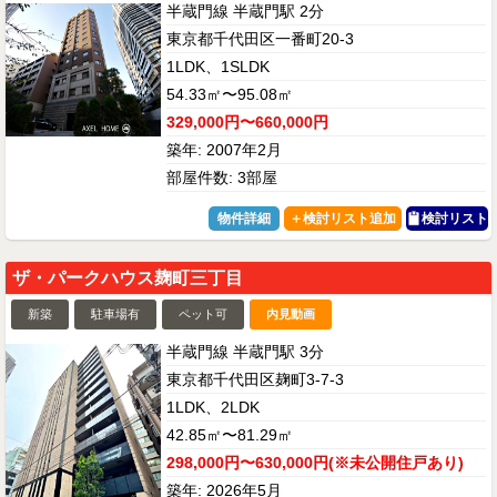
半蔵門線 半蔵門駅 2分
東京都千代田区一番町20-3
1LDK、1SLDK
54.33㎡〜95.08㎡
329,000円〜660,000円
築年: 2007年2月
部屋件数: 3部屋
物件詳細
検討リスト
ザ・パークハウス麹町三丁目
新築
駐車場有
ペット可
内見動画
半蔵門線 半蔵門駅 3分
東京都千代田区麹町3-7-3
1LDK、2LDK
42.85㎡〜81.29㎡
298,000円〜630,000円(※未公開住戸あり)
築年: 2026年5月