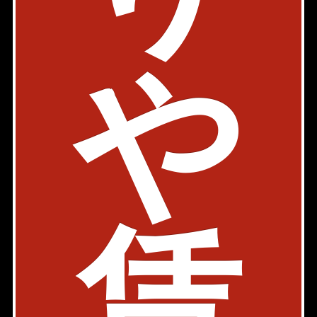
パレスサイド三番町
駐車場有
内見動画
や
半蔵門線 半蔵門駅 6分
東京都千代田区三番町3-1
2LDK
80.25㎡
372,000円
築年: 2001年6月
部屋件数: 1部屋
物件詳細
検討リスト
賃
東京レジデンス千代田九段下
タワーマンション
駐車場有
ペット可
内見動画
東西線 九段下駅 4分
東京都千代田区飯田橋2-18-1
2LDK