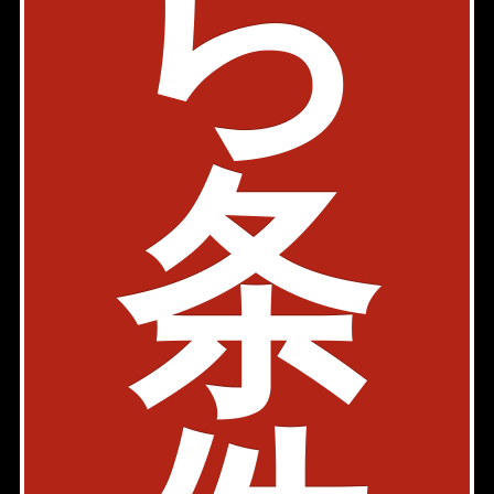
ら
東京都千代田区三番町3-3
1SLDK
82.07㎡
390,000円
築年: 2011年9月
部屋件数: 1部屋
条
物件詳細
検討リスト
1
2
3
.
千代田区の賃貸マンション検索結果を一覧表示していま
す。「賃料」、「間取り」、「面積」の条件を絞り込んで
検索する事が出来ます。
千代田区周辺の選りすぐり賃貸情報を見つけたら、お気軽
にお問い合わせ下さい。
このエリアのお部屋探しは千代田麹町店が承ります！お気
軽にお問い合わせ下さい！