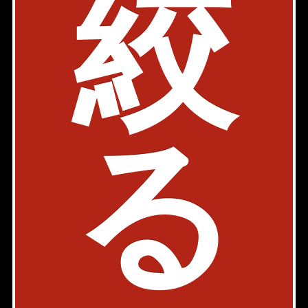
絞
～12万円
76室
23室
1室
1室
～15万円
70室
168室
14室
1室
～20万円
12室
217室
48室
～25万円
4室
70室
38室
5室
1室
～30万円
5室
40室
27室
7室
る
30万円～
33室
71室
45室
7室
※注：現在、掲載されている住居のみの情報に基づいたデータ
です。
Page Top
Home
Back
お問い合わせ
会社概要
店舗情報
採用情報
書式ダウンロード