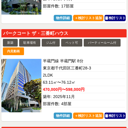
部屋件数: 17部屋
物件詳細
検討リスト
パークコート ザ・三番町ハウス
新築
駐車場有
ジム付
ペット可
パーティールーム付
内見動画
半蔵門線 半蔵門駅 8分
東京都千代田区三番町28-3
2LDK
63.11㎡〜76.12㎡
470,000円〜598,000円
築年: 2025年11月
部屋件数: 4部屋
物件詳細
検討リスト