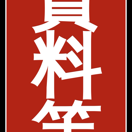
72.28㎡〜85.82㎡
405,000円〜560,000円
築年: 2003年2月
部屋件数: 2部屋
料
物件詳細
検討リスト
CITY SPIRE 半蔵門 (シティスパイア半蔵門)
内見動画
有楽町線 麹町駅 3分
東京都千代田区麹町3-10-2
1LDK、2LDK
59.39㎡〜62.24㎡
285,000円〜310,000円
築年: 2005年8月
部屋件数: 2部屋
物件詳細
検討リスト