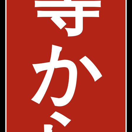
等
ジオイド三番町
駐車場有
内見動画
有楽町線 市ヶ谷駅 9分
か
東京都千代田区三番町30-2
2LDK
56.45㎡
330,000円〜355,000円
築年: 2019年9月
部屋件数: 3部屋
物件詳細
検討リスト
三番町3-3ビル
駐車場有
内見動画
半蔵門線 半蔵門駅 7分