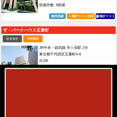
部屋件数: 9部屋
物件詳細
検討リスト
ザ・パークハウス五番町
駐車場有
内見動画
JR中央・総武線 市ヶ谷駅 2分
東京都千代田区五番町4-6
2LDK
63.85㎡
440,000円
築年: 2018年8月
部屋件数: 1部屋
物件詳細
検討リスト
シティタワー・ルフォン九段の杜