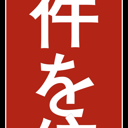
件
メールで問い合わせ
chiyoda@axel-home.co.jp
千代田麹町店
〒102 - 0082
東京都千代田区一番町15-1 一番町ファーストビ
ルB階
を
03-6261-2451
検討リストを見る
千代田区の家賃相場
1R,1K
1DK～1LDK
2K～2LDK
3K～3LDK
3LDK以上
家賃相場
12.0万円
16.0万円
21.0万円
29.0万円
50.5万円
部屋数
186室
554室
199室
59室
8室
～10万円
19室
3室