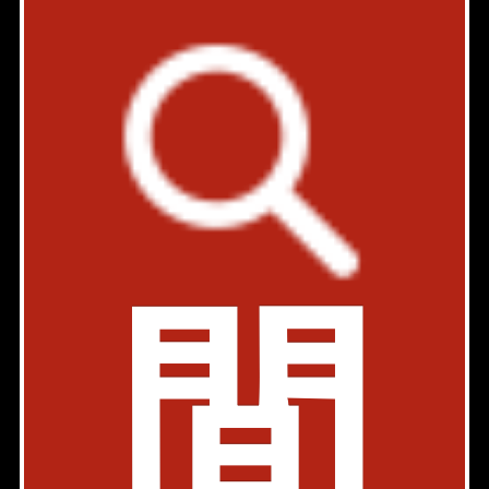
タワーマンション
駐車場有
ペット可
内見動画
都営新宿線 市ヶ谷駅 5分
東京都千代田区九段北4-3ー31
2LDK
70.04㎡
470,000円〜480,000円
築年: 2018年12月
部屋件数: 2部屋
物件詳細
検討リスト
間
ザ・パークハウスグラン三番町26
新築
駐車場有
内見動画
半蔵門線 半蔵門駅 8分
東京都千代田区三番町26-1
2LDK、3LDK
76.53㎡〜104.53㎡