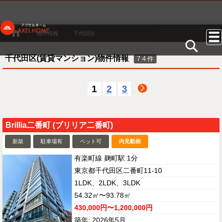
物件情報
千代田区
千代田区(賃貸マンション)物件情報
74
件
1
2
3
.
Brillia二番町 (ブリリア二番町)
新築
駐車場有
ペット可
内見動画
有楽町線 麹町駅 1分
東京都千代田区二番町11-10
1LDK、2LDK、3LDK
54.32㎡〜93.78㎡
430,000円〜1,200,000円
築年: 2026年5月