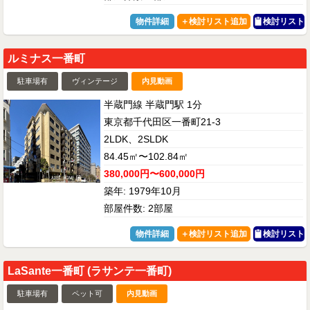
物件詳細
検討リスト
ルミナス一番町
駐車場有
ヴィンテージ
内見動画
半蔵門線 半蔵門駅 1分
東京都千代田区一番町21-3
2LDK、2SLDK
84.45㎡〜102.84㎡
380,000円〜600,000円
築年: 1979年10月
部屋件数: 2部屋
物件詳細
検討リスト
LaSante一番町 (ラサンテ一番町)
駐車場有
ペット可
内見動画