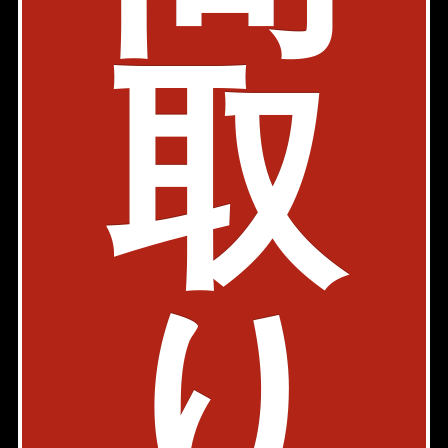
700,000円〜950,000円
築年: 2024年9月
取
部屋件数: 3部屋
物件詳細
検討リスト
ブランズ千代田富士見
新築
駐車場有
内見動画
半蔵門線 九段下駅 5分
東京都千代田区富士見1-1-8
2LDK、3LDK
り
90.54㎡〜210.89㎡
890,000円〜2,700,000円
築年: 2025年3月
部屋件数: 3部屋
物件詳細
検討リスト