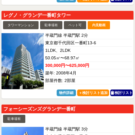
レグノ・グランデ一番町タワー
タワーマンション
駐車場有
ペット可
内見動画
半蔵門線 半蔵門駅 2分
東京都千代田区一番町13-6
1LDK、2LDK
50.05㎡〜68.97㎡
300,000円〜625,000円
築年: 2008年4月
部屋件数: 2部屋
物件詳細
検討リスト
フォーシーズンズグランデ一番町
駐車場有
半蔵門線 半蔵門駅 3分