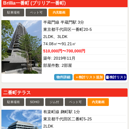
Brillia一番町 (ブリリア一番町)
駐車場有
ペット可
内見動画
半蔵門線 半蔵門駅 3分
東京都千代田区一番町20-5
2LDK、3LDK
74.08㎡〜91.21㎡
510,000円〜700,000円
築年: 2019年11月
部屋件数: 2部屋
物件詳細
検討リスト
二番町テラス
駐車場有
SOHO
ジム付
ペット可
内見動画
有楽町線 麹町駅 1分
東京都千代田区二番町5-25
2LDK